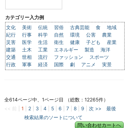
カテゴリー入力例
文化
美術
伝統
習俗
古典芸能
食
地域
紀行
行事
科学
自然
環境
公害
農業
災害
医学
生活
衛生
健康
子ども
産業
建築
土木
工業
エネルギー
製造
海洋
交通
世相
流行
ファッション
スポーツ
行政
軍事
経済
国際
劇
アニメ
実景
全614ページ中、1ページ目 （総数：12265件）
<< 前
|
1
|
2
|
3
|
4
|
5
|
6
|
7
|
8
|
9
|
次 >>
最後
検索結果のソートについて