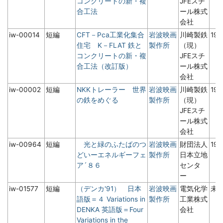
コンクリートの新・複
JFEスチ
合工法
ール株式
会社
iw-00014
短編
CFT－Pca工業化集合
岩波映画
川崎製鉄
19
住宅 K－FLAT 鉄と
製作所
（現）
コンクリートの新・複
JFEスチ
合工法（改訂版）
ール株式
会社
iw-00002
短編
NKKトレーラー 世界
岩波映画
川崎製鉄
19
の鉄をめぐる
製作所
（現）
JFEスチ
ール株式
会社
iw-00964
短編
光と緑のふたばのつ
岩波映画
財団法人
19
どいーエネルギーフェ
製作所
日本立地
ア´８６
センタ
ー
iw-01577
短編
（デンカ'91） 日本
岩波映画
電気化学
未
語版＝４ Variations in
製作所
工業株式
DENKA 英語版＝Four
会社
Variations in the