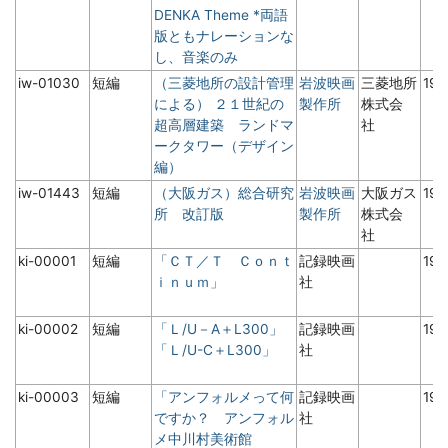
DENKA Theme *両語
版ともナレーションな
し、音楽のみ
iw-01030
短編
（三菱地所の設計管理
岩波映画
三菱地所
19
による） ２１世紀の
製作所
株式会
超高層建築 ランドマ
社
ークタワー（デザイン
編）
iw-01443
短編
（大阪ガス）総合研究
岩波映画
大阪ガス
19
所 改訂版
製作所
株式会
社
ki-00001
短編
「ＣＴ／Ｔ Ｃｏｎｔ
記録映画
19
ｉｎｕｍ」
社
ki-00002
短編
「Ｌ/U－A＋L300」
記録映画
19
「Ｌ/U-C＋L300」
社
ki-00003
短編
「アンフォルメって何
記録映画
19
ですか？ アンフォル
社
メ中川村美術館