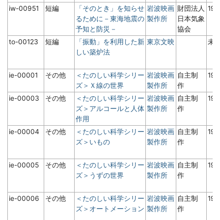
iw-00951
短編
「そのとき」を知らせ
岩波映画
財団法人
19
るために－東海地震の
製作所
日本気象
予知と防災－
協会
to-00123
短編
「振動」を利用した新
東京文映
未
しい築炉法
ie-00001
その他
＜たのしい科学シリー
岩波映画
自主制
19
ズ＞Ｘ線の世界
製作所
作
ie-00003
その他
＜たのしい科学シリー
岩波映画
自主制
19
ズ＞アルコールと人体
製作所
作
作用
ie-00004
その他
＜たのしい科学シリー
岩波映画
自主制
19
ズ＞いもの
製作所
作
ie-00005
その他
＜たのしい科学シリー
岩波映画
自主制
19
ズ＞うずの世界
製作所
作
ie-00006
その他
＜たのしい科学シリー
岩波映画
自主制
19
ズ＞オートメーション
製作所
作