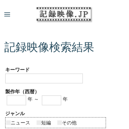
記録映像検索結果
キーワード
製作年（西暦）
年 ～
年
ジャンル
ニュース
短編
その他