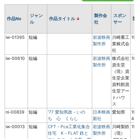
ジャン
製作会
スポン
作品No
作品タイトル
製
ル
社
サー
iw-01395
短編
岩波映画
川崎重工
19
製作所
業株式会
社
iw-00610
短編
岩波映画
株式会社
19
製作所
資生堂
（現）資
生堂企業
資料館資
生堂アー
トハウ
ス
ni-00839
短編
'77 愛知県政－いの
日本映画
愛知県
19
ち 心 くらし
新社
4
iw-00013
短編
CFT－Pca工業化集合
岩波映画
川崎製鉄
19
住宅 K－FLAT 鉄と
製作所
（現）