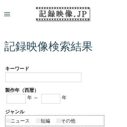
記録映像検索結果
キーワード
製作年（西暦）
年 ～
年
ジャンル
ニュース
短編
その他