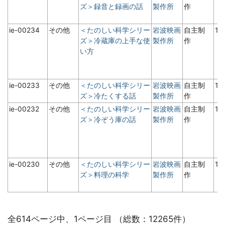
ズ＞録音と録画の話
製作所
作
ie-00234
その他
＜たのしい科学シリー
岩波映画
自主制
19
ズ＞冷蔵庫の上手な使
製作所
作
い方
ie-00233
その他
＜たのしい科学シリー
岩波映画
自主制
19
ズ＞冷たくする話
製作所
作
ie-00232
その他
＜たのしい科学シリー
岩波映画
自主制
1
ズ＞冷ぞう庫の話
製作所
作
ie-00230
その他
＜たのしい科学シリー
岩波映画
自主制
19
ズ＞料理の科学
製作所
作
全614ページ中、1ページ目 （総数：12265件）