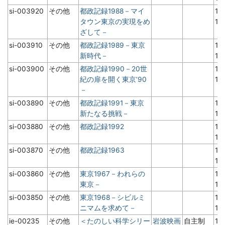
si-003920
その他
都政記録1988－マイ
19
タウン東京の実現をめ
1
ざして－
si-003910
その他
都政記録1989－東京
19
新時代－
1
si-003900
その他
都政記録1990－20世
19
紀の扉を開く東京’90
1
－
si-003890
その他
都政記録1991－東京
19
新たなる挑戦－
1
si-003880
その他
都政記録1992
19
1
si-003870
その他
都政記録1963
19
1
si-003860
その他
東京1967－われらの
19
東京－
1
si-003850
その他
東京1968－シビルミ
19
ニマムを求めて－
1
ie-00235
その他
＜たのしい科学シリー
岩波映画
自主制
19