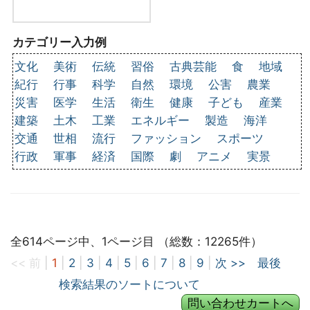
カテゴリー入力例
文化
美術
伝統
習俗
古典芸能
食
地域
紀行
行事
科学
自然
環境
公害
農業
災害
医学
生活
衛生
健康
子ども
産業
建築
土木
工業
エネルギー
製造
海洋
交通
世相
流行
ファッション
スポーツ
行政
軍事
経済
国際
劇
アニメ
実景
全614ページ中、1ページ目 （総数：12265件）
<< 前
|
1
|
2
|
3
|
4
|
5
|
6
|
7
|
8
|
9
|
次 >>
最後
検索結果のソートについて