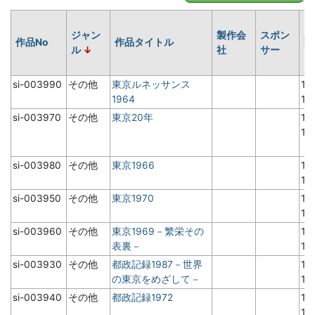
ジャン
製作会
スポン
作品No
作品タイトル
製
ル
社
サー
si-003990
その他
東京ルネッサンス
19
1964
1
si-003970
その他
東京20年
19
1
si-003980
その他
東京1966
19
1
si-003950
その他
東京1970
19
1
si-003960
その他
東京1969－繁栄その
19
表裏－
1
si-003930
その他
都政記録1987－世界
19
の東京をめざして－
1
si-003940
その他
都政記録1972
19
1