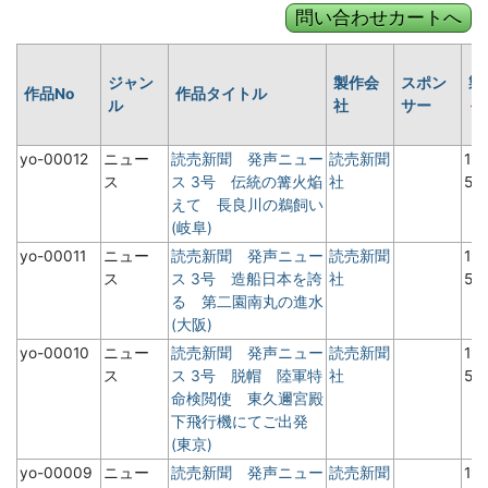
ジャン
製作会
スポン
製
作品No
作品タイトル
ル
社
サー
yo-00012
ニュー
読売新聞 発声ニュー
読売新聞
19
ス
ス 3号 伝統の篝火焔
社
5月
えて 長良川の鵜飼い
(岐阜)
yo-00011
ニュー
読売新聞 発声ニュー
読売新聞
19
ス
ス 3号 造船日本を誇
社
5月
る 第二園南丸の進水
(大阪)
yo-00010
ニュー
読売新聞 発声ニュー
読売新聞
19
ス
ス 3号 脱帽 陸軍特
社
5月
命検閲使 東久邇宮殿
下飛行機にてご出発
(東京)
yo-00009
ニュー
読売新聞 発声ニュー
読売新聞
19