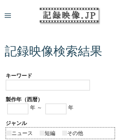
記録映像検索結果
キーワード
製作年（西暦）
年 ～
年
ジャンル
ニュース
短編
その他