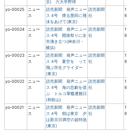
京) 六大学野球
yo-00025
ニュー
読売新聞 発声ニュー
読売新聞
19
ス
ス 4号 煙る墨田に飛
社
6
沫をあげて(東京)
yo-00024
ニュー
読売新聞 発声ニュー
読売新聞
19
ス
ス 4号 開港祭りに全
社
6
市沸き立つ(神奈川・
横浜)
yo-00023
ニュー
読売新聞 発声ニュー
読売新聞
19
ス
ス 4号 夏空を って
社
6
飛ぶ学生グライダー
(東京)
yo-00022
ニュー
読売新聞 発声ニュー
読売新聞
19
ス
ス 4号 海の悲劇を偲
社
6
ぶ トルコ軍艦遭難日
(和歌山)
yo-00021
ニュー
読売新聞 発声ニュー
読売新聞
19
ス
ス 4号 朝は東京 夕
社
6
は新京日満空の超特急
(東京)