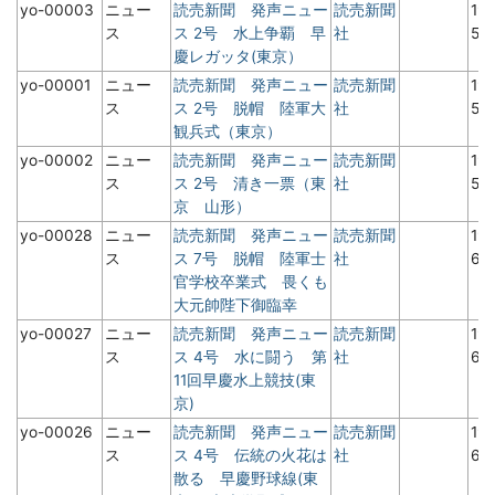
yo-00003
ニュー
読売新聞 発声ニュー
読売新聞
19
ス
ス 2号 水上争覇 早
社
5
慶レガッタ(東京）
yo-00001
ニュー
読売新聞 発声ニュー
読売新聞
19
ス
ス 2号 脱帽 陸軍大
社
5
観兵式（東京）
yo-00002
ニュー
読売新聞 発声ニュー
読売新聞
19
ス
ス 2号 清き一票（東
社
5
京 山形）
yo-00028
ニュー
読売新聞 発声ニュー
読売新聞
19
ス
ス 7号 脱帽 陸軍士
社
6
官学校卒業式 畏くも
大元帥陛下御臨幸
yo-00027
ニュー
読売新聞 発声ニュー
読売新聞
19
ス
ス 4号 水に闘う 第
社
6
11回早慶水上競技(東
京)
yo-00026
ニュー
読売新聞 発声ニュー
読売新聞
19
ス
ス 4号 伝統の火花は
社
6
散る 早慶野球線(東