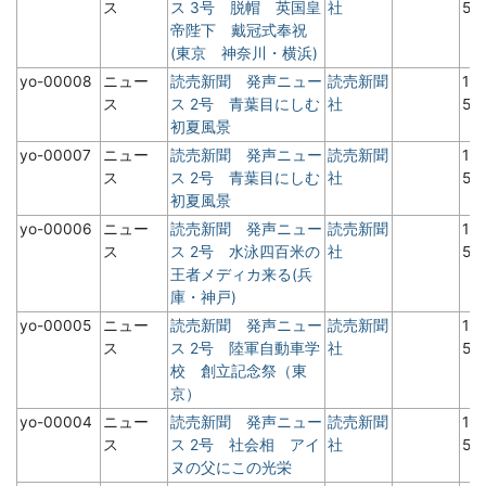
ス
ス 3号 脱帽 英国皇
社
5月
帝陛下 戴冠式奉祝
(東京 神奈川・横浜)
yo-00008
ニュー
読売新聞 発声ニュー
読売新聞
19
ス
ス 2号 青葉目にしむ
社
5
初夏風景
yo-00007
ニュー
読売新聞 発声ニュー
読売新聞
19
ス
ス 2号 青葉目にしむ
社
5
初夏風景
yo-00006
ニュー
読売新聞 発声ニュー
読売新聞
19
ス
ス 2号 水泳四百米の
社
5
王者メディカ来る(兵
庫・神戸)
yo-00005
ニュー
読売新聞 発声ニュー
読売新聞
19
ス
ス 2号 陸軍自動車学
社
5
校 創立記念祭（東
京）
yo-00004
ニュー
読売新聞 発声ニュー
読売新聞
19
ス
ス 2号 社会相 アイ
社
5
ヌの父にこの光栄