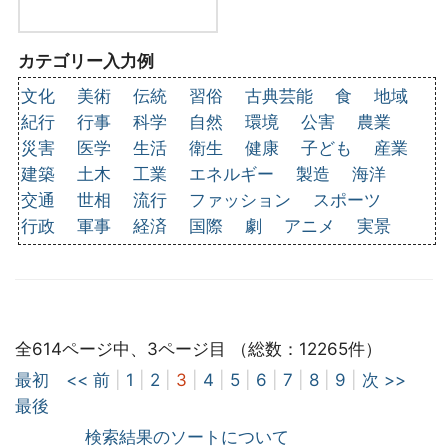
カテゴリー入力例
文化
美術
伝統
習俗
古典芸能
食
地域
紀行
行事
科学
自然
環境
公害
農業
災害
医学
生活
衛生
健康
子ども
産業
建築
土木
工業
エネルギー
製造
海洋
交通
世相
流行
ファッション
スポーツ
行政
軍事
経済
国際
劇
アニメ
実景
全614ページ中、3ページ目 （総数：12265件）
最初
<< 前
|
1
|
2
|
3
|
4
|
5
|
6
|
7
|
8
|
9
|
次 >>
最後
検索結果のソートについて