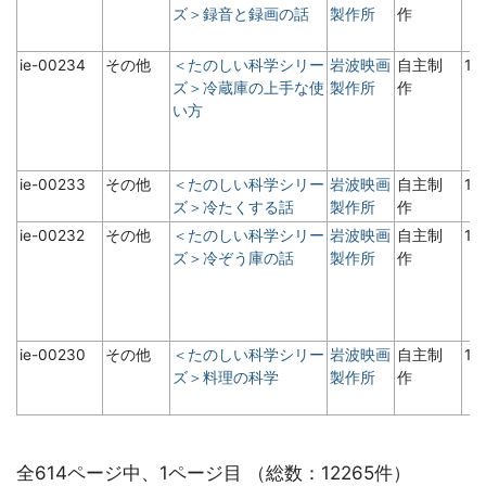
ズ＞録音と録画の話
製作所
作
ie-00234
その他
＜たのしい科学シリー
岩波映画
自主制
19
ズ＞冷蔵庫の上手な使
製作所
作
い方
ie-00233
その他
＜たのしい科学シリー
岩波映画
自主制
19
ズ＞冷たくする話
製作所
作
ie-00232
その他
＜たのしい科学シリー
岩波映画
自主制
1
ズ＞冷ぞう庫の話
製作所
作
ie-00230
その他
＜たのしい科学シリー
岩波映画
自主制
19
ズ＞料理の科学
製作所
作
全614ページ中、1ページ目 （総数：12265件）