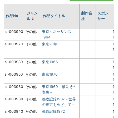
ジャン
製作会
スポン
作品No
作品タイトル
製
ル
社
サー
si-003990
その他
東京ルネッサンス
19
1964
1
si-003970
その他
東京20年
19
1
si-003980
その他
東京1966
19
1
si-003950
その他
東京1970
19
1
si-003960
その他
東京1969－繁栄その
19
表裏－
1
si-003930
その他
都政記録1987－世界
19
の東京をめざして－
1
si-003940
その他
都政記録1972
19
1