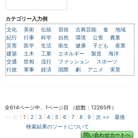
カテゴリー入力例
文化
美術
伝統
習俗
古典芸能
食
地域
紀行
行事
科学
自然
環境
公害
農業
災害
医学
生活
衛生
健康
子ども
産業
建築
土木
工業
エネルギー
製造
海洋
交通
世相
流行
ファッション
スポーツ
行政
軍事
経済
国際
劇
アニメ
実景
全614ページ中、1ページ目 （総数：12265件）
<< 前
|
1
|
2
|
3
|
4
|
5
|
6
|
7
|
8
|
9
|
次 >>
最後
検索結果のソートについて