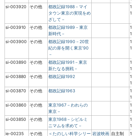
si-003920
その他
都政記録1988－マイ
19
タウン東京の実現をめ
1
ざして－
si-003910
その他
都政記録1989－東京
19
新時代－
1
si-003900
その他
都政記録1990－20世
19
紀の扉を開く東京’90
1
－
si-003890
その他
都政記録1991－東京
19
新たなる挑戦－
1
si-003880
その他
都政記録1992
19
1
si-003870
その他
都政記録1963
19
1
si-003860
その他
東京1967－われらの
19
東京－
1
si-003850
その他
東京1968－シビルミ
19
ニマムを求めて－
1
ie-00235
その他
＜たのしい科学シリー
岩波映画
自主制
19