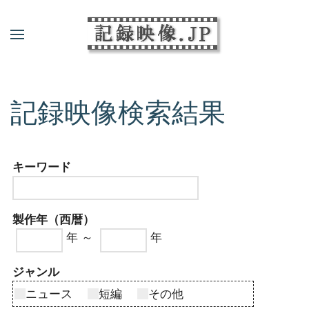
記録映像検索結果
キーワード
製作年（西暦）
年 ～
年
ジャンル
ニュース
短編
その他