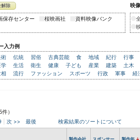
映像
画保存センター
桜映画社
資料映像バンク
ー入力例
美術
伝統
習俗
古典芸能
食
地域
紀行
行事
医学
生活
衛生
健康
子ども
産業
建築
土木
世相
流行
ファッション
スポーツ
行政
軍事
経
5件）
9
|
次 >>
最後
検索結果のソートについて
製作会社
スポンサー
製作年