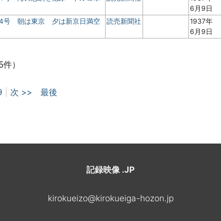
6月9日
 4号 朝は東京 夕は新京日満空
読売新聞社
1937年
6月9日
5件）
9
|
次 >>
最後
記録映像 .JP
kirokueizo@kirokueiga-hozon.jp