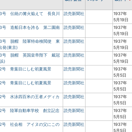
 3号 伝統の篝火焔えて 長良川
読売新聞社
1937年
5月19日
 3号 造船日本を誇る 第二園南
読売新聞社
1937年
5月19日
 3号 脱帽 陸軍特命検閲使 東
読売新聞社
1937年
発(東京)
5月19日
 3号 脱帽 英国皇帝陛下 戴冠
読売新聞社
1937年
浜)
5月19日
 2号 青葉目にしむ初夏風景
読売新聞社
1937年
5月5日
 2号 青葉目にしむ初夏風景
読売新聞社
1937年
5月5日
 2号 水泳四百米の王者メディカ
読売新聞社
1937年
5月5日
 2号 陸軍自動車学校 創立記念
読売新聞社
1937年
5月5日
 2号 社会相 アイヌの父にこの
読売新聞社
1937年
5月5日