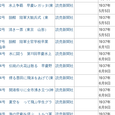
2号 水上争覇 早慶レガッタ(東
読売新聞社
1937年
5月5日
 2号 脱帽 陸軍大観兵式（東
読売新聞社
1937年
5月5日
 2号 清き一票（東京 山形）
読売新聞社
1937年
5月5日
 7号 脱帽 陸軍士官学校卒業
読売新聞社
1937年
臨幸
6月1日
4号 水に闘う 第11回早慶水上
読売新聞社
1937年
6月9日
 4号 伝統の火花は散る 早慶野
読売新聞社
1937年
6月9日
4号 煙る墨田に飛沫をあげて(東
読売新聞社
1937年
6月9日
4号 開港祭りに全市沸き立つ(神
読売新聞社
1937年
6月9日
 4号 夏空を って飛ぶ学生グラ
読売新聞社
1937年
6月9日
 4号 海の悲劇を偲ぶ トルコ軍
読売新聞社
1937年