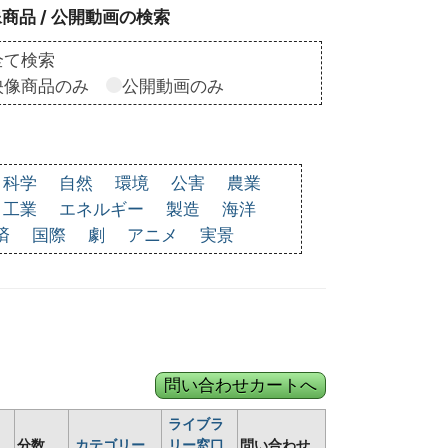
商品 / 公開動画の検索
全て検索
映像商品のみ
公開動画のみ
科学
自然
環境
公害
農業
工業
エネルギー
製造
海洋
済
国際
劇
アニメ
実景
ライブラ
分数
カテゴリー
リー窓口
問い合わせ