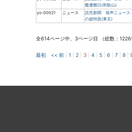
艦遭難日(和歌山)
yo-00021
ニュース
読売新聞 発声ニュース
の超特急(東京)
全614ページ中、3ページ目 （総数：1226
最初
<< 前
|
1
|
2
|
3
|
4
|
5
|
6
|
7
|
8
|