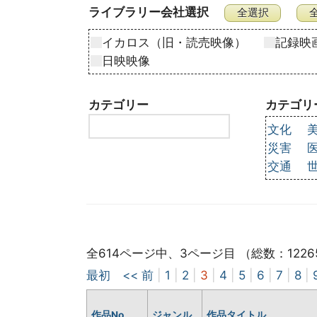
ライブラリー会社選択
イカロス（旧・読売映像）
記録映
日映映像
カテゴリー
カテゴリ
文化
災害
交通
全614ページ中、3ページ目 （総数：1226
最初
<< 前
|
1
|
2
|
3
|
4
|
5
|
6
|
7
|
8
|
作品No
ジャンル
作品タイトル