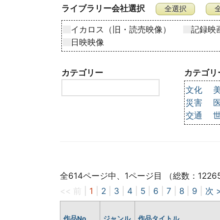
ライブラリー会社選択
イカロス（旧・読売映像）
記録映
日映映像
カテゴリー
カテゴリ
文化
災害
交通
全614ページ中、1ページ目 （総数：1226
<< 前
|
1
|
2
|
3
|
4
|
5
|
6
|
7
|
8
|
9
|
次 
作品No
ジャンル
作品タイトル