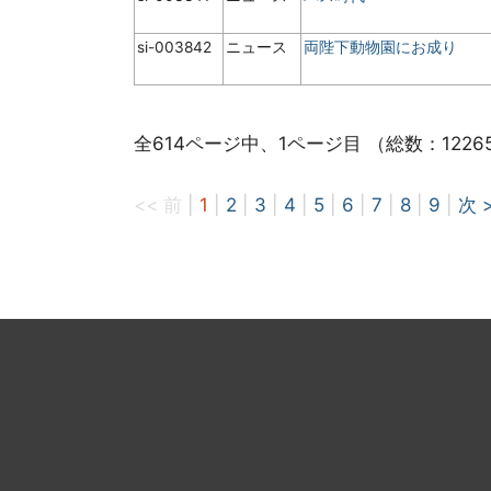
si-003842
ニュース
両陛下動物園にお成り
全614ページ中、1ページ目 （総数：1226
<< 前
|
1
|
2
|
3
|
4
|
5
|
6
|
7
|
8
|
9
|
次 