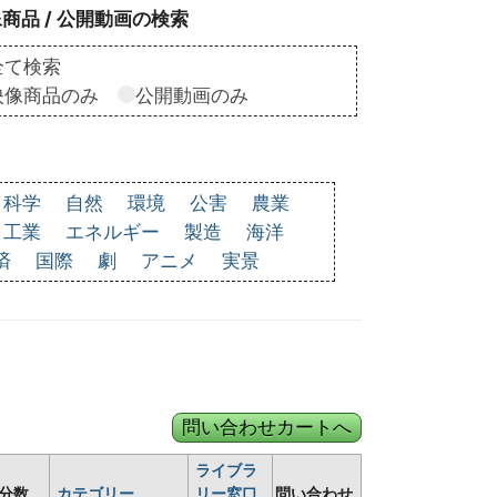
商品 / 公開動画の検索
全て検索
映像商品のみ
公開動画のみ
科学
自然
環境
公害
農業
工業
エネルギー
製造
海洋
済
国際
劇
アニメ
実景
ライブラ
分数
カテゴリー
リー窓口
問い合わせ