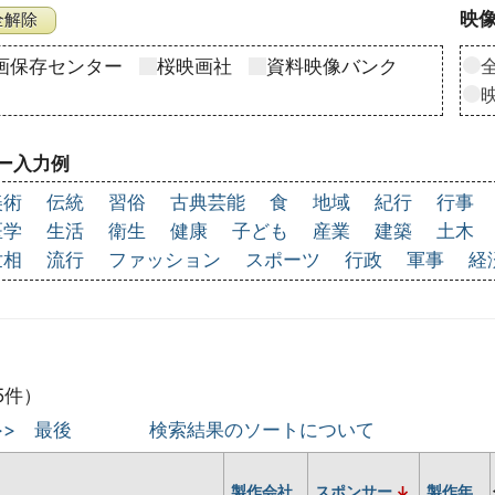
映像
画保存センター
桜映画社
資料映像バンク
ー入力例
美術
伝統
習俗
古典芸能
食
地域
紀行
行事
医学
生活
衛生
健康
子ども
産業
建築
土木
世相
流行
ファッション
スポーツ
行政
軍事
経
5件）
>>
最後
検索結果のソートについて
製作会社
スポンサー
製作年