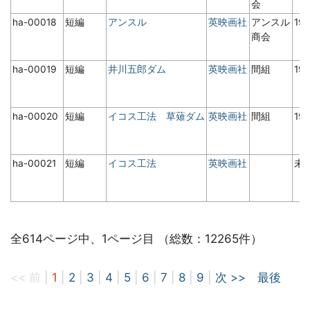
会
ha-00018
短編
アンスル
英映画社
アンスル
19
商会
ha-00019
短編
井川五郎ダム
英映画社
間組
19
ha-00020
短編
イコス工法 草薙ダム
英映画社
間組
19
ha-00021
短編
イコス工法
英映画社
未
全614ページ中、1ページ目 （総数：12265件）
<< 前
|
1
|
2
|
3
|
4
|
5
|
6
|
7
|
8
|
9
|
次 >>
最後