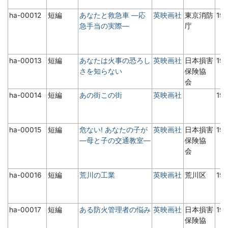
ha-00012
短編
あなたと救急車 ―応
英映画社
東京消防
19
急手当の実際―
庁
ha-00013
短編
あなたは火事の恐ろし
英映画社
日本損害
19
さを知らない
保険協
会
ha-00014
短編
あの街この街
英映画社
19
ha-00015
短編
危ない! あなたの子が
英映画社
日本損害
19
―母と子の交通教室―
保険協
会
ha-00016
短編
荒川の工業
英映画社
荒川区
19
ha-00017
短編
ある防火管理者の悩み
英映画社
日本損害
19
保険協