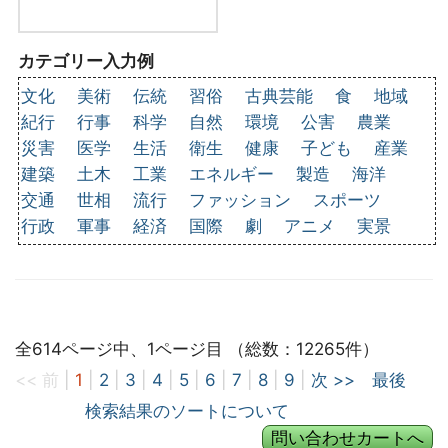
カテゴリー入力例
文化
美術
伝統
習俗
古典芸能
食
地域
紀行
行事
科学
自然
環境
公害
農業
災害
医学
生活
衛生
健康
子ども
産業
建築
土木
工業
エネルギー
製造
海洋
交通
世相
流行
ファッション
スポーツ
行政
軍事
経済
国際
劇
アニメ
実景
全614ページ中、1ページ目 （総数：12265件）
<< 前
|
1
|
2
|
3
|
4
|
5
|
6
|
7
|
8
|
9
|
次 >>
最後
検索結果のソートについて