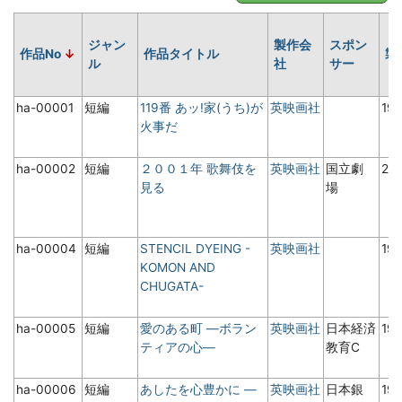
ジャン
製作会
スポン
作品No
作品タイトル
製
ル
社
サー
ha-00001
短編
119番 あッ!家(うち)が
英映画社
19
火事だ
ha-00002
短編
２００１年 歌舞伎を
英映画社
国立劇
20
見る
場
ha-00004
短編
STENCIL DYEING -
英映画社
19
KOMON AND
CHUGATA-
ha-00005
短編
愛のある町 ―ボラン
英映画社
日本経済
19
ティアの心―
教育C
ha-00006
短編
あしたを心豊かに ―
英映画社
日本銀
19