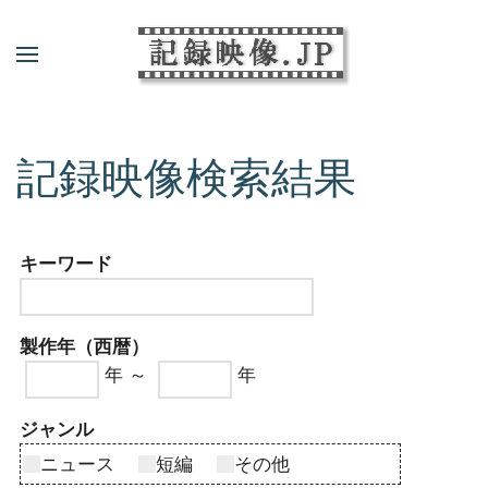
記録映像検索結果
キーワード
製作年（西暦）
年 ～
年
ジャンル
ニュース
短編
その他