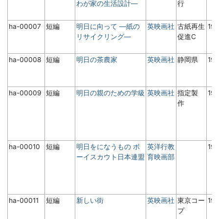
わが家の生活設計―
行
ha-00007
短編
明日に向って ―紙の
英映画社
古紙再生
19
リサイクリング―
促進C
ha-00008
短編
明日の茶農家
英映画社
静岡県
19
ha-00009
短編
明日の親のための学級
英映画社
指定製
19
作
ha-00010
短編
明日をになうもの ボ
英洋行教
19
ーイスカウト日本連盟
育映画部
ha-00011
短編
新しい街
英映画社
東京コー
19
プ