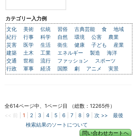
カテゴリー入力例
文化
美術
伝統
習俗
古典芸能
食
地域
紀行
行事
科学
自然
環境
公害
農業
災害
医学
生活
衛生
健康
子ども
産業
建築
土木
工業
エネルギー
製造
海洋
交通
世相
流行
ファッション
スポーツ
行政
軍事
経済
国際
劇
アニメ
実景
全614ページ中、1ページ目 （総数：12265件）
<< 前
|
1
|
2
|
3
|
4
|
5
|
6
|
7
|
8
|
9
|
次 >>
最後
検索結果のソートについて