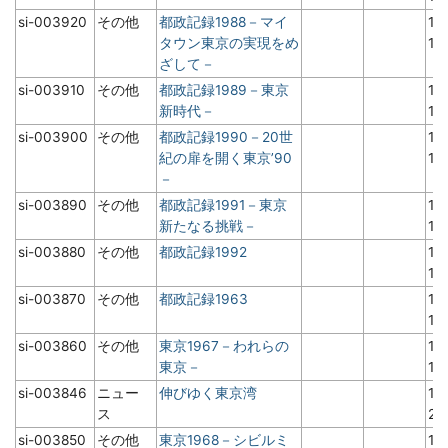
si-003920
その他
都政記録1988－マイ
19
タウン東京の実現をめ
1
ざして－
si-003910
その他
都政記録1989－東京
19
新時代－
1
si-003900
その他
都政記録1990－20世
19
紀の扉を開く東京’90
1
－
si-003890
その他
都政記録1991－東京
19
新たなる挑戦－
1
si-003880
その他
都政記録1992
19
1
si-003870
その他
都政記録1963
19
1
si-003860
その他
東京1967－われらの
19
東京－
1
si-003846
ニュー
伸びゆく東京湾
19
ス
2
si-003850
その他
東京1968－シビルミ
19