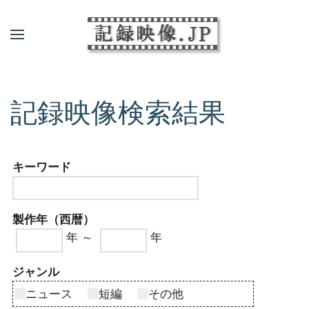
記録映像検索結果
キーワード
製作年（西暦）
年 ～
年
ジャンル
ニュース
短編
その他