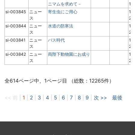
ニマムを求めて－
1
si-003845
ニュー
寄生虫にご用心
19
ス
2
si-003844
ニュー
水道の防寒法
19
ス
2
si-003841
ニュー
バス時代
19
ス
2
si-003842
ニュー
両陛下動物園にお成り
19
ス
2
全614ページ中、1ページ目 （総数：12265件）
<< 前
|
1
|
2
|
3
|
4
|
5
|
6
|
7
|
8
|
9
|
次 >>
最後