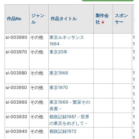
ジャン
製作会
スポン
作品No
作品タイトル
製
ル
社
サー
si-003990
その他
東京ルネッサンス
19
1964
1
si-003970
その他
東京20年
19
1
si-003980
その他
東京1966
19
1
si-003950
その他
東京1970
19
1
si-003960
その他
東京1969－繁栄その
19
表裏－
1
si-003930
その他
都政記録1987－世界
19
の東京をめざして－
1
si-003940
その他
都政記録1972
19
1