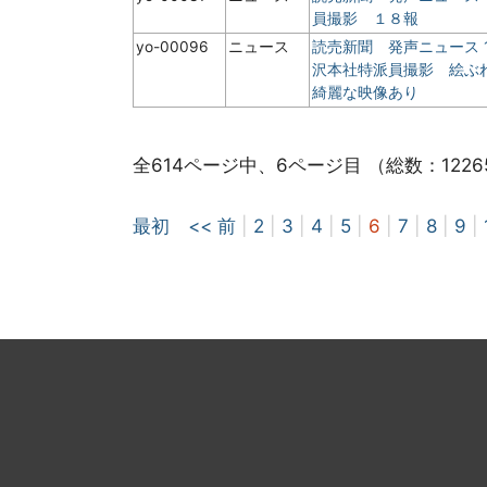
員撮影 １８報
yo-00096
ニュース
読売新聞 発声ニュース
沢本社特派員撮影 絵ぶれ
綺麗な映像あり
全614ページ中、6ページ目 （総数：1226
最初
<< 前
|
2
|
3
|
4
|
5
|
6
|
7
|
8
|
9
|