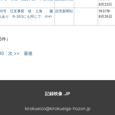
8月22日
 15号 日支事変 絶 上海 藤
読売新聞社
1937年
あり R-263にも同じで、やや
8月26日
5件）
10
|
次 >>
最後
記録映像 .JP
kirokueizo@kirokueiga-hozon.jp