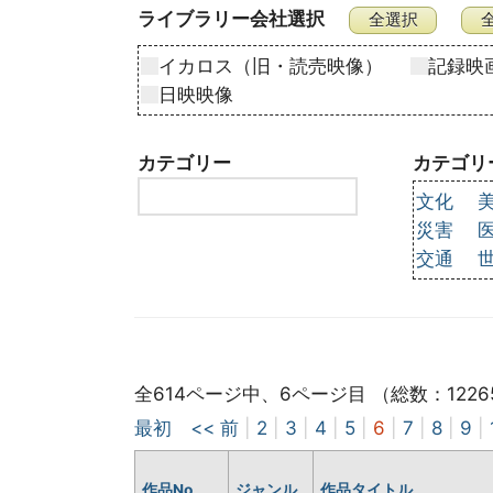
ライブラリー会社選択
イカロス（旧・読売映像）
記録映
日映映像
カテゴリー
カテゴリ
文化
災害
交通
全614ページ中、6ページ目 （総数：1226
最初
<< 前
|
2
|
3
|
4
|
5
|
6
|
7
|
8
|
9
|
作品No
ジャンル
作品タイトル