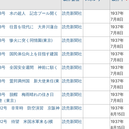
8号 水の超人 記念プール開く
読売新聞社
1937年
7月8日
8号 往昔を現代に 大井川蓮台
読売新聞社
1937年
7月8日
8号 惨火に突く同情園(東京)
読売新聞社
1937年
7月8日
8号 国民体位向上を目指す建国
読売新聞社
1937年
7月8日
8号 全国安全週間 神前に額く
読売新聞社
1937年
7月8日
8号 盟邦満州国 新大使来任(東
読売新聞社
1937年
7月8日
 8号 脱帽 梅雨晴れの佳き日
読売新聞社
1937年
啓（東京）
7月8日
12号 非常時 防空演習 京阪神
読売新聞社
1937年
8月15日
12号 待望 米国水軍来る(横
読売新聞社
1937年
8月15日