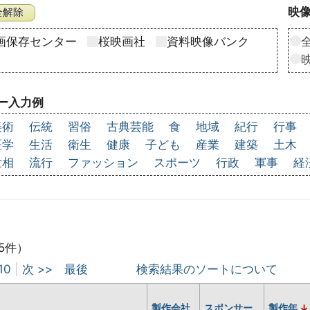
映像
画保存センター
桜映画社
資料映像バンク
ー入力例
美術
伝統
習俗
古典芸能
食
地域
紀行
行事
医学
生活
衛生
健康
子ども
産業
建築
土木
世相
流行
ファッション
スポーツ
行政
軍事
経
5件）
10
|
次 >>
最後
検索結果のソートについて
製作会社
スポンサー
製作年