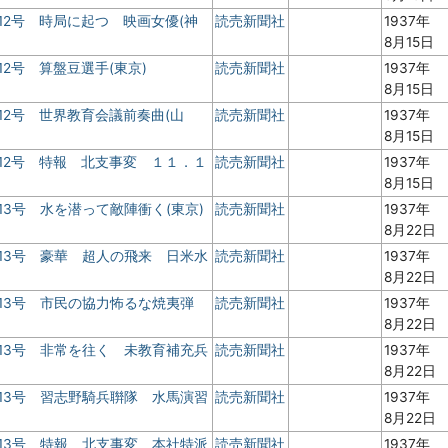
12号 時局に起つ 映画女優(神
読売新聞社
1937年
8月15日
2号 算盤豆選手(東京)
読売新聞社
1937年
8月15日
12号 世界教育会議前奏曲(山
読売新聞社
1937年
8月15日
12号 特報 北支事変 １１．１
読売新聞社
1937年
8月15日
13号 水を潜って敵陣衝く(東京)
読売新聞社
1937年
8月22日
13号 豪華 超人の飛来 日米水
読売新聞社
1937年
8月22日
13号 市民の協力怖るな焼夷弾
読売新聞社
1937年
8月22日
13号 非常を往く 未教育補充兵
読売新聞社
1937年
8月22日
13号 習志野騎兵聨隊 水馬演習
読売新聞社
1937年
8月22日
13号 特報 北支事変 本社特派
読売新聞社
1937年