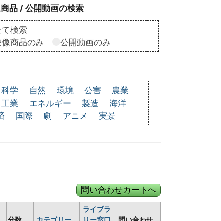
商品 / 公開動画の検索
全て検索
映像商品のみ
公開動画のみ
科学
自然
環境
公害
農業
工業
エネルギー
製造
海洋
済
国際
劇
アニメ
実景
ライブラ
分数
カテゴリー
リー窓口
問い合わせ