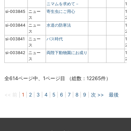
ニマムを求めて－
1
si-003845
ニュー
寄生虫にご用心
19
ス
2
si-003844
ニュー
水道の防寒法
19
ス
2
si-003841
ニュー
バス時代
19
ス
2
si-003842
ニュー
両陛下動物園にお成り
19
ス
2
全614ページ中、1ページ目 （総数：12265件）
<< 前
|
1
|
2
|
3
|
4
|
5
|
6
|
7
|
8
|
9
|
次 >>
最後