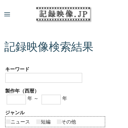
記録映像検索結果
キーワード
製作年（西暦）
年 ～
年
ジャンル
ニュース
短編
その他