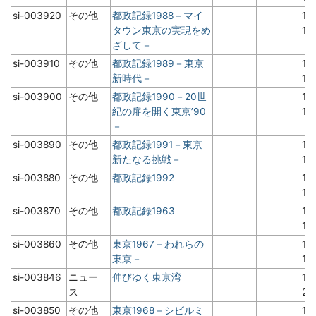
si-003920
その他
都政記録1988－マイ
19
タウン東京の実現をめ
1
ざして－
si-003910
その他
都政記録1989－東京
19
新時代－
1
si-003900
その他
都政記録1990－20世
19
紀の扉を開く東京’90
1
－
si-003890
その他
都政記録1991－東京
19
新たなる挑戦－
1
si-003880
その他
都政記録1992
19
1
si-003870
その他
都政記録1963
19
1
si-003860
その他
東京1967－われらの
19
東京－
1
si-003846
ニュー
伸びゆく東京湾
19
ス
2
si-003850
その他
東京1968－シビルミ
19