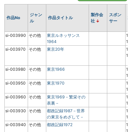
ジャン
製作会
スポン
作品No
作品タイトル
製
ル
社
サー
si-003990
その他
東京ルネッサンス
19
1964
1
si-003970
その他
東京20年
19
1
si-003980
その他
東京1966
19
1
si-003950
その他
東京1970
19
1
si-003960
その他
東京1969－繁栄その
19
表裏－
1
si-003930
その他
都政記録1987－世界
19
の東京をめざして－
1
si-003940
その他
都政記録1972
19
1