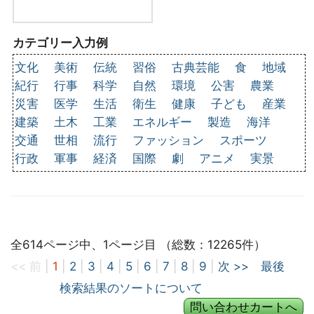
カテゴリー入力例
文化
美術
伝統
習俗
古典芸能
食
地域
紀行
行事
科学
自然
環境
公害
農業
災害
医学
生活
衛生
健康
子ども
産業
建築
土木
工業
エネルギー
製造
海洋
交通
世相
流行
ファッション
スポーツ
行政
軍事
経済
国際
劇
アニメ
実景
全614ページ中、1ページ目 （総数：12265件）
<< 前
|
1
|
2
|
3
|
4
|
5
|
6
|
7
|
8
|
9
|
次 >>
最後
検索結果のソートについて