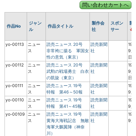
ジャン
製作会
スポン
製
作品No
作品タイトル
ル
社
サー
yo-00113
ニュー
読売ニュース 20号
読売新聞
19
ス
非常袴に揚る 軍国女
社
9月
性の意気（東京）
日
yo-00112
ニュー
読売ニュース 20号
読売新聞
19
ス
武勲の戦場勇士 白衣
社
9月
の凱旋（東京）
日
yo-00111
ニュー
読売ニュース 19号
読売新聞
19
ス
特報 第46～50報
社
9
yo-00110
ニュー
読売ニュース 19号
読売新聞
19
ス
特報 第41～45報
社
9
yo-00109
ニュー
読売ニュース 19号
読売新聞
19
ス
黄海大海戦記念 無敵
社
9
海軍大鵬翼陣（神奈
川）