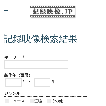
記録映像検索結果
キーワード
製作年（西暦）
年 ～
年
ジャンル
ニュース
短編
その他