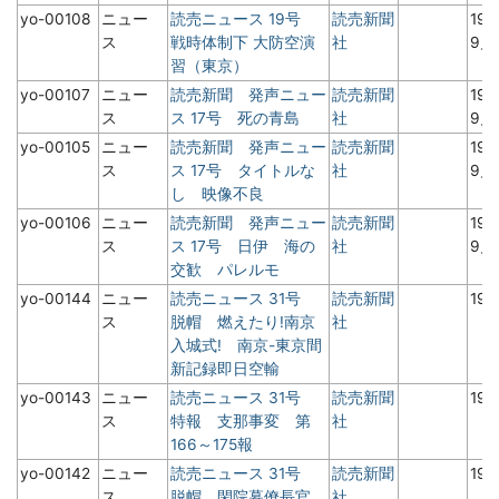
yo-00108
ニュー
読売ニュース 19号
読売新聞
19
ス
戦時体制下 大防空演
社
9
習（東京）
yo-00107
ニュー
読売新聞 発声ニュー
読売新聞
19
ス
ス 17号 死の青島
社
9
yo-00105
ニュー
読売新聞 発声ニュー
読売新聞
19
ス
ス 17号 タイトルな
社
9
し 映像不良
yo-00106
ニュー
読売新聞 発声ニュー
読売新聞
19
ス
ス 17号 日伊 海の
社
9
交歓 パレルモ
yo-00144
ニュー
読売ニュース 31号
読売新聞
19
ス
脱帽 燃えたり!南京
社
入城式! 南京-東京間
新記録即日空輸
yo-00143
ニュー
読売ニュース 31号
読売新聞
19
ス
特報 支那事変 第
社
166～175報
yo-00142
ニュー
読売ニュース 31号
読売新聞
19
ス
脱帽 閑院幕僚長官
社