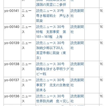
護国の英霊にご参拝
yo-00141
ニュー
読売ニュース 31号
読売新聞
19
ス
尊き報道戦士 声なき
社
凱旋
yo-00140
ニュー
読売ニュース 30号
読売新聞
19
ス
特報 支那事変 第
社
151～161報 上海
yo-00139
ニュー
読売ニュース 30号
読売新聞
19
ス
加納少将以下20人
社
英霊帝都に凱旋（東
京）
yo-00138
ニュー
読売ニュース 30号
読売新聞
19
ス
覇権を決する早明ラグ
社
ビー戦
yo-00137
ニュー
読売ニュース 30号
読売新聞
19
ス
事変下 北支の文教使
社
節来る
yo-00136
ニュー
読売ニュース 30号
読売新聞
19
ス
世界防共網 愈々完し
社