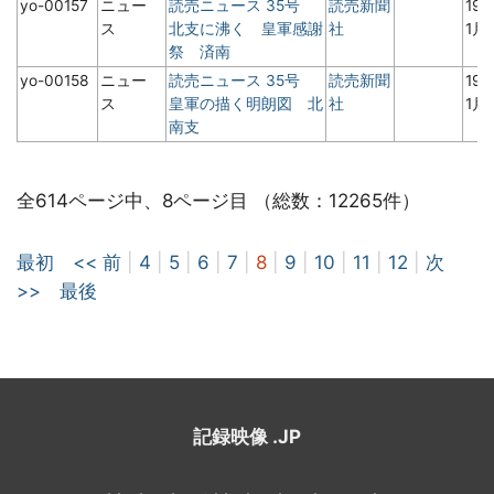
yo-00157
ニュー
読売ニュース 35号
読売新聞
19
ス
北支に沸く 皇軍感謝
社
1月
祭 済南
yo-00158
ニュー
読売ニュース 35号
読売新聞
19
ス
皇軍の描く明朗図 北
社
1月
南支
全614ページ中、8ページ目 （総数：12265件）
最初
<< 前
|
4
|
5
|
6
|
7
|
8
|
9
|
10
|
11
|
12
|
次
>>
最後
記録映像 .JP