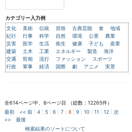
カテゴリー入力例
文化
美術
伝統
習俗
古典芸能
食
地域
紀行
行事
科学
自然
環境
公害
農業
災害
医学
生活
衛生
健康
子ども
産業
建築
土木
工業
エネルギー
製造
海洋
交通
世相
流行
ファッション
スポーツ
行政
軍事
経済
国際
劇
アニメ
実景
全614ページ中、8ページ目 （総数：12265件）
最初
<< 前
|
4
|
5
|
6
|
7
|
8
|
9
|
10
|
11
|
12
|
次
>>
最後
検索結果のソートについて