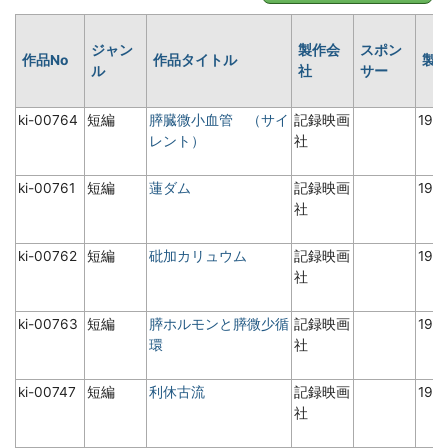
ジャン
製作会
スポン
作品No
作品タイトル
製
ル
社
サー
ki-00764
短編
膵臓微小血管 （サイ
記録映画
198
レント）
社
ki-00761
短編
蓮ダム
記録映画
198
社
ki-00762
短編
砒加カリュウム
記録映画
197
社
ki-00763
短編
膵ホルモンと膵微少循
記録映画
198
環
社
ki-00747
短編
利休古流
記録映画
196
社