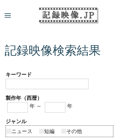
記録映像検索結果
キーワード
製作年（西暦）
年 ～
年
ジャンル
ニュース
短編
その他