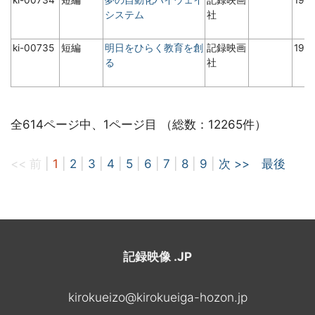
システム
社
ki-00735
短編
明日をひらく教育を創
記録映画
19
る
社
全614ページ中、1ページ目 （総数：12265件）
<< 前
|
1
|
2
|
3
|
4
|
5
|
6
|
7
|
8
|
9
|
次 >>
最後
記録映像 .JP
kirokueizo@kirokueiga-hozon.jp