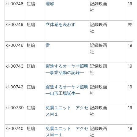
ki-00748
短編
理容
記録映画
197
社
ki-00749
短編
立体感を表わす
記録映画
未
社
ki-00746
短編
雷
記録映画
198
社
ki-00743
短編
躍進するオーヤマ照明
記録映画
197
―事業活動の記録―
社
ki-00742
短編
躍進するオーヤマ照明
記録映画
197
―山形工場誕生―
社
ki-00739
短編
免震ユニット アクセ
記録映画
198
スＭ１
社
ki-00740
短編
免震ユニット アクセ
記録映画
198
スＭー１
社