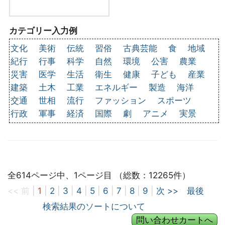
カテゴリー入力例
文化
美術
伝統
習俗
古典芸能
食
地域
紀行
行事
科学
自然
環境
公害
農業
災害
医学
生活
衛生
健康
子ども
産業
建築
土木
工業
エネルギー
製造
海洋
交通
世相
流行
ファッション
スポーツ
行政
軍事
経済
国際
劇
アニメ
実景
全614ページ中、1ページ目 （総数：12265件）
<< 前
|
1
|
2
|
3
|
4
|
5
|
6
|
7
|
8
|
9
|
次 >>
最後
検索結果のソートについて