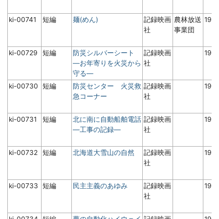
ki-00741
短編
麺(めん)
記録映画
農林放送
197
社
事業団
ki-00729
短編
防災シルバーシート
記録映画
198
―お年寄りを火災から
社
守る―
ki-00730
短編
防災センター 火災救
記録映画
197
急コーナー
社
ki-00731
短編
北に南に自動船舶電話
記録映画
198
―工事の記録―
社
ki-00732
短編
北海道大雪山の自然
記録映画
197
社
ki-00733
短編
民主主義のあゆみ
記録映画
19
社
ki-00734
短編
夢の自動化ハイウェイ
記録映画
197