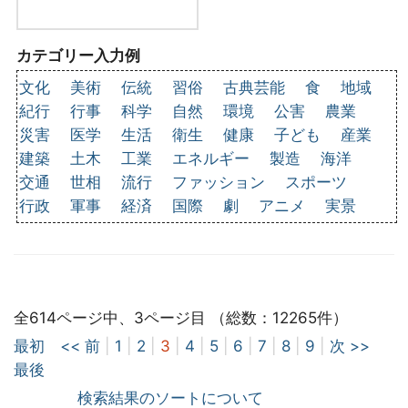
カテゴリー入力例
文化
美術
伝統
習俗
古典芸能
食
地域
紀行
行事
科学
自然
環境
公害
農業
災害
医学
生活
衛生
健康
子ども
産業
建築
土木
工業
エネルギー
製造
海洋
交通
世相
流行
ファッション
スポーツ
行政
軍事
経済
国際
劇
アニメ
実景
全614ページ中、3ページ目 （総数：12265件）
最初
<< 前
|
1
|
2
|
3
|
4
|
5
|
6
|
7
|
8
|
9
|
次 >>
最後
検索結果のソートについて