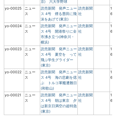
京) 六大学野球
yo-00025
ニュー
読売新聞 発声ニュー
読売新聞
19
ス
ス 4号 煙る墨田に飛
社
6
沫をあげて(東京)
yo-00024
ニュー
読売新聞 発声ニュー
読売新聞
19
ス
ス 4号 開港祭りに全
社
6
市沸き立つ(神奈川・
横浜)
yo-00023
ニュー
読売新聞 発声ニュー
読売新聞
19
ス
ス 4号 夏空を って
社
6
飛ぶ学生グライダー
(東京)
yo-00022
ニュー
読売新聞 発声ニュー
読売新聞
19
ス
ス 4号 海の悲劇を偲
社
6
ぶ トルコ軍艦遭難日
(和歌山)
yo-00021
ニュー
読売新聞 発声ニュー
読売新聞
19
ス
ス 4号 朝は東京 夕
社
6
は新京日満空の超特急
(東京)