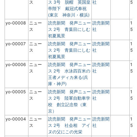
ス
ス 3号 脱帽 英国皇
社
5月
帝陛下 戴冠式奉祝
(東京 神奈川・横浜)
yo-00008
ニュー
読売新聞 発声ニュー
読売新聞
19
ス
ス 2号 青葉目にしむ
社
5
初夏風景
yo-00007
ニュー
読売新聞 発声ニュー
読売新聞
19
ス
ス 2号 青葉目にしむ
社
5
初夏風景
yo-00006
ニュー
読売新聞 発声ニュー
読売新聞
19
ス
ス 2号 水泳四百米の
社
5
王者メディカ来る(兵
庫・神戸)
yo-00005
ニュー
読売新聞 発声ニュー
読売新聞
19
ス
ス 2号 陸軍自動車学
社
5
校 創立記念祭（東
京）
yo-00004
ニュー
読売新聞 発声ニュー
読売新聞
19
ス
ス 2号 社会相 アイ
社
5
ヌの父にこの光栄