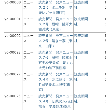
yo-00003
ニュー
読売新聞 発声ニュー
読売新聞
19
ス
ス 2号 水上争覇 早
社
5
慶レガッタ(東京）
yo-00001
ニュー
読売新聞 発声ニュー
読売新聞
19
ス
ス 2号 脱帽 陸軍大
社
5
観兵式（東京）
yo-00002
ニュー
読売新聞 発声ニュー
読売新聞
19
ス
ス 2号 清き一票（東
社
5
京 山形）
yo-00028
ニュー
読売新聞 発声ニュー
読売新聞
19
ス
ス 7号 脱帽 陸軍士
社
6
官学校卒業式 畏くも
大元帥陛下御臨幸
yo-00027
ニュー
読売新聞 発声ニュー
読売新聞
19
ス
ス 4号 水に闘う 第
社
6
11回早慶水上競技(東
京)
yo-00026
ニュー
読売新聞 発声ニュー
読売新聞
19
ス
ス 4号 伝統の火花は
社
6
散る 早慶野球線(東