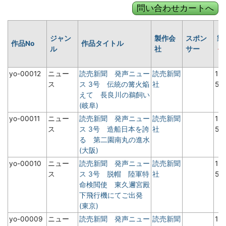
ジャン
製作会
スポン
製
作品No
作品タイトル
ル
社
サー
yo-00012
ニュー
読売新聞 発声ニュー
読売新聞
19
ス
ス 3号 伝統の篝火焔
社
5月
えて 長良川の鵜飼い
(岐阜)
yo-00011
ニュー
読売新聞 発声ニュー
読売新聞
19
ス
ス 3号 造船日本を誇
社
5月
る 第二園南丸の進水
(大阪)
yo-00010
ニュー
読売新聞 発声ニュー
読売新聞
19
ス
ス 3号 脱帽 陸軍特
社
5月
命検閲使 東久邇宮殿
下飛行機にてご出発
(東京)
yo-00009
ニュー
読売新聞 発声ニュー
読売新聞
19