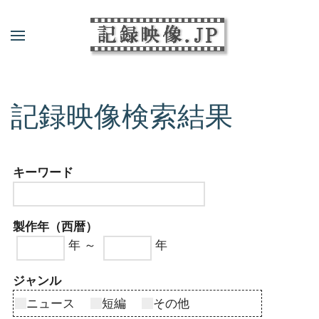
記録映像検索結果
キーワード
製作年（西暦）
年 ～
年
ジャンル
ニュース
短編
その他