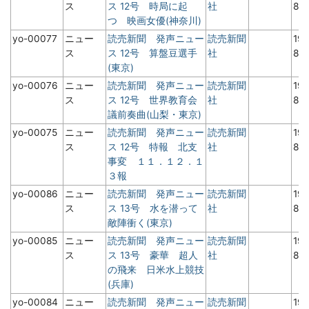
ス
ス 12号 時局に起
社
8月
つ 映画女優(神奈川)
yo-00077
ニュー
読売新聞 発声ニュー
読売新聞
19
ス
ス 12号 算盤豆選手
社
8月
(東京)
yo-00076
ニュー
読売新聞 発声ニュー
読売新聞
19
ス
ス 12号 世界教育会
社
8月
議前奏曲(山梨・東京)
yo-00075
ニュー
読売新聞 発声ニュー
読売新聞
19
ス
ス 12号 特報 北支
社
8月
事変 １１．１２．１
３報
yo-00086
ニュー
読売新聞 発声ニュー
読売新聞
19
ス
ス 13号 水を潜って
社
8月
敵陣衝く(東京)
yo-00085
ニュー
読売新聞 発声ニュー
読売新聞
19
ス
ス 13号 豪華 超人
社
8月
の飛来 日米水上競技
(兵庫)
yo-00084
ニュー
読売新聞 発声ニュー
読売新聞
19