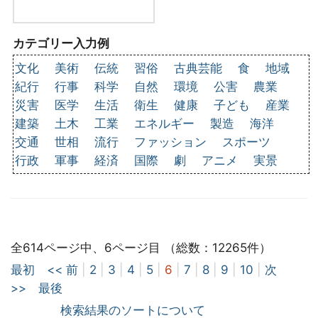
カテゴリー入力例
文化
美術
伝統
習俗
古典芸能
食
地域
紀行
行事
科学
自然
環境
公害
農業
災害
医学
生活
衛生
健康
子ども
産業
建築
土木
工業
エネルギー
製造
海洋
交通
世相
流行
ファッション
スポーツ
行政
軍事
経済
国際
劇
アニメ
実景
全614ページ中、6ページ目 （総数：12265件）
最初
<< 前
|
2
|
3
|
4
|
5
|
6
|
7
|
8
|
9
|
10
|
次
>>
最後
検索結果のソートについて