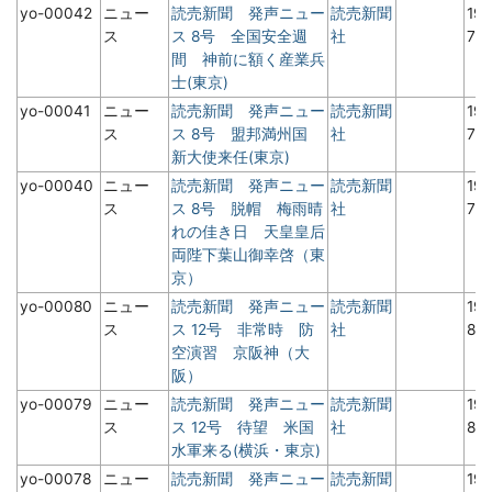
yo-00042
ニュー
読売新聞 発声ニュー
読売新聞
19
ス
ス 8号 全国安全週
社
7
間 神前に額く産業兵
士(東京)
yo-00041
ニュー
読売新聞 発声ニュー
読売新聞
19
ス
ス 8号 盟邦満州国
社
7
新大使来任(東京)
yo-00040
ニュー
読売新聞 発声ニュー
読売新聞
19
ス
ス 8号 脱帽 梅雨晴
社
7
れの佳き日 天皇皇后
両陛下葉山御幸啓（東
京）
yo-00080
ニュー
読売新聞 発声ニュー
読売新聞
19
ス
ス 12号 非常時 防
社
8月
空演習 京阪神（大
阪）
yo-00079
ニュー
読売新聞 発声ニュー
読売新聞
19
ス
ス 12号 待望 米国
社
8月
水軍来る(横浜・東京)
yo-00078
ニュー
読売新聞 発声ニュー
読売新聞
19