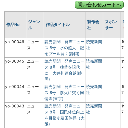
ジャン
製作会
スポン
製
作品No
作品タイトル
ル
社
サー
yo-00046
ニュー
読売新聞 発声ニュー
読売新聞
19
ス
ス 8号 水の超人 記
社
7
念プール開く(静岡)
yo-00045
ニュー
読売新聞 発声ニュー
読売新聞
19
ス
ス 8号 往昔を現代
社
7
に 大井川蓮台越(静
岡)
yo-00044
ニュー
読売新聞 発声ニュー
読売新聞
19
ス
ス 8号 惨火に突く同
社
7
情園(東京)
yo-00043
ニュー
読売新聞 発声ニュー
読売新聞
19
ス
ス 8号 国民体位向上
社
7
を目指す建国体操（大
阪)