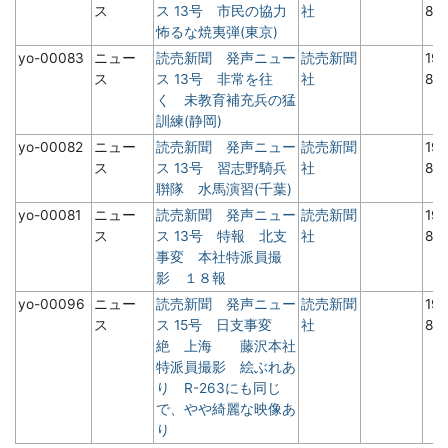
ス
ス 13号 市民の協力
社
8月
怖るな焼夷弾(東京)
yo-00083
ニュー
読売新聞 発声ニュー
読売新聞
19
ス
ス 13号 非常を往
社
8月
く 未教育補充兵の猛
訓練(静岡)
yo-00082
ニュー
読売新聞 発声ニュー
読売新聞
19
ス
ス 13号 習志野騎兵
社
8月
聨隊 水馬演習(千葉)
yo-00081
ニュー
読売新聞 発声ニュー
読売新聞
19
ス
ス 13号 特報 北支
社
8月
事変 本社特派員撮
影 １８報
yo-00096
ニュー
読売新聞 発声ニュー
読売新聞
19
ス
ス 15号 日支事変
社
8月
絶 上海 藤沢本社
特派員撮影 絵ぶれあ
り R-263にも同じ
で、やや綺麗な映像あ
り