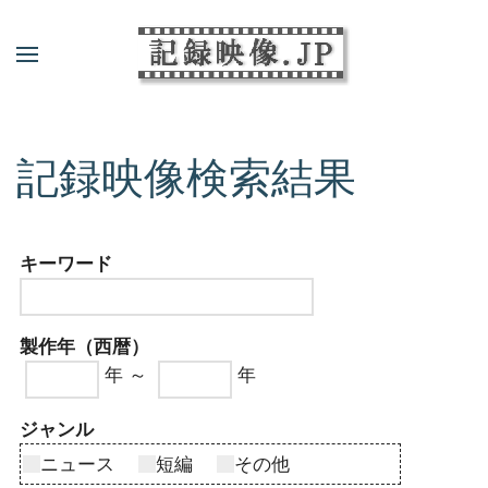
記録映像検索結果
キーワード
製作年（西暦）
年 ～
年
ジャンル
ニュース
短編
その他