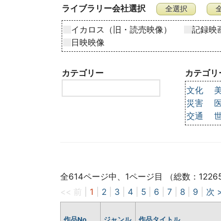
ライブラリー会社選択
イカロス（旧・読売映像）
記録映
日映映像
カテゴリー
カテゴリ
文化
災害
交通
全614ページ中、1ページ目 （総数：1226
<< 前
|
1
|
2
|
3
|
4
|
5
|
6
|
7
|
8
|
9
|
次 
作品No
ジャンル
作品タイトル