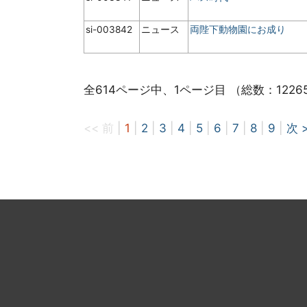
si-003842
ニュース
両陛下動物園にお成り
全614ページ中、1ページ目 （総数：1226
<< 前
|
1
|
2
|
3
|
4
|
5
|
6
|
7
|
8
|
9
|
次 