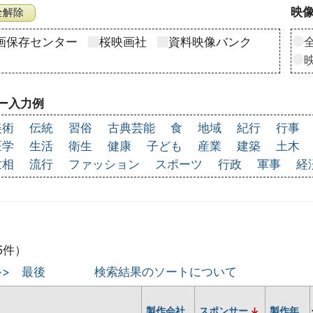
映像
画保存センター
桜映画社
資料映像バンク
ー入力例
美術
伝統
習俗
古典芸能
食
地域
紀行
行事
医学
生活
衛生
健康
子ども
産業
建築
土木
世相
流行
ファッション
スポーツ
行政
軍事
経
5件）
>>
最後
検索結果のソートについて
製作会社
スポンサー
製作年