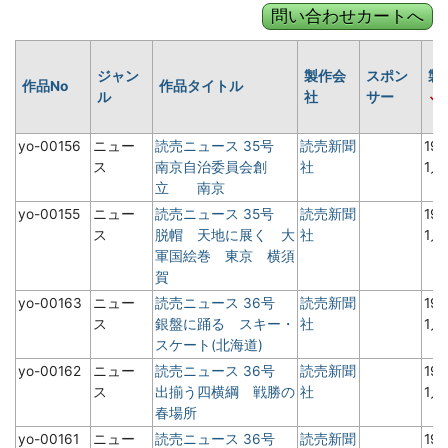
ジャン
製作会
スポン
製
作品No
作品タイトル
ル
社
サー
yo-00156
ニュー
読売ニュース 35号
読売新聞
19
ス
南京自治委員会創
社
1月
立 南京
yo-00155
ニュー
読売ニュース 35号
読売新聞
19
ス
脱帽 天地に展く 大
社
1月
軍国絵巻 東京 横須
賀
yo-00163
ニュー
読売ニュース 36号
読売新聞
19
ス
銀盤に踊る スキー・
社
1月
スケート(北海道)
yo-00162
ニュー
読売ニュース 36号
読売新聞
19
ス
出揃う四横綱 戦勝の
社
1月
春場所
yo-00161
ニュー
読売ニュース 36号
読売新聞
19