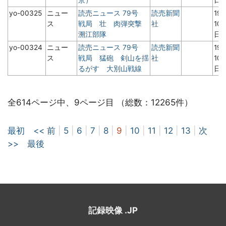
yo-00325
ニュー
読売ニュース 79号
読売新聞
19
ス
戦局 壮 肉弾突撃
社
10
溯江部隊
日
yo-00324
ニュー
読売ニュース 79号
読売新聞
19
ス
戦局 猛砲 剣山を揺
社
10
るがす 大別山戦線
日
全614ページ中、9ページ目 （総数：12265件）
最初
<< 前
|
5
|
6
|
7
|
8
|
9
|
10
|
11
|
12
|
13
|
次
>>
最後
記録映像 .JP