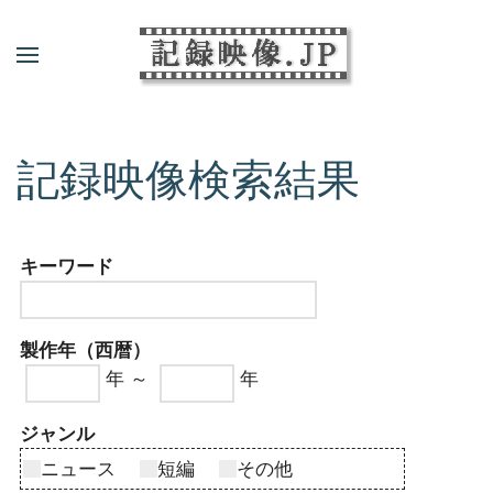
記録映像検索結果
キーワード
製作年（西暦）
年 ～
年
ジャンル
ニュース
短編
その他