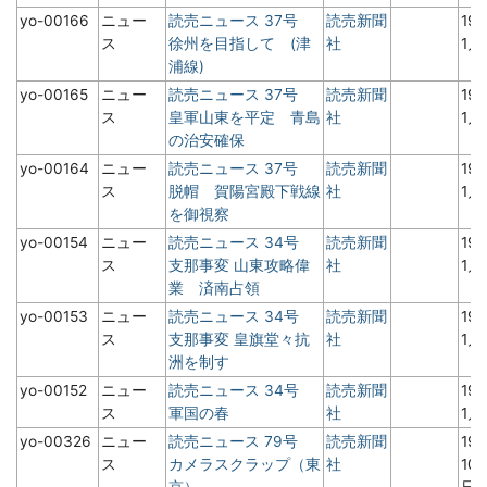
yo-00166
ニュー
読売ニュース 37号
読売新聞
19
ス
徐州を目指して (津
社
1月
浦線)
yo-00165
ニュー
読売ニュース 37号
読売新聞
19
ス
皇軍山東を平定 青島
社
1月
の治安確保
yo-00164
ニュー
読売ニュース 37号
読売新聞
19
ス
脱帽 賀陽宮殿下戦線
社
1月
を御視察
yo-00154
ニュー
読売ニュース 34号
読売新聞
19
ス
支那事変 山東攻略偉
社
1月
業 済南占領
yo-00153
ニュー
読売ニュース 34号
読売新聞
19
ス
支那事変 皇旗堂々抗
社
1月
洲を制す
yo-00152
ニュー
読売ニュース 34号
読売新聞
19
ス
軍国の春
社
1月
yo-00326
ニュー
読売ニュース 79号
読売新聞
19
ス
カメラスクラップ（東
社
10
京）
日