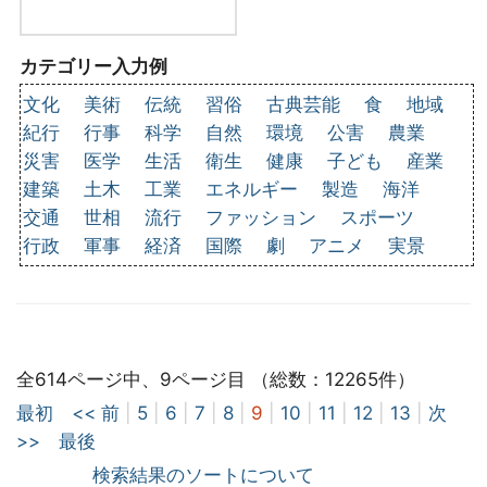
カテゴリー入力例
文化
美術
伝統
習俗
古典芸能
食
地域
紀行
行事
科学
自然
環境
公害
農業
災害
医学
生活
衛生
健康
子ども
産業
建築
土木
工業
エネルギー
製造
海洋
交通
世相
流行
ファッション
スポーツ
行政
軍事
経済
国際
劇
アニメ
実景
全614ページ中、9ページ目 （総数：12265件）
最初
<< 前
|
5
|
6
|
7
|
8
|
9
|
10
|
11
|
12
|
13
|
次
>>
最後
検索結果のソートについて