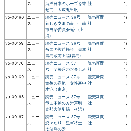
ス
海洋日本のホープを乗
社
1月
せて 大成丸出帆
yo-00160
ニュー
読売ニュース 36号
読売新聞
19
ス
新しき支那の産声 南
社
1月
市自治委員会誕生(上
海)
yo-00159
ニュー
読売ニュース 36号
読売新聞
19
ス
帝国の権益擁護 皇軍
社
1月
青島敵前上陸(青島)
yo-00170
ニュー
読売ニュース 37
読売新聞
19
ス
号 ？毎週のお楽しみ
社
1月
yo-00169
ニュー
読売ニュース 37号
読売新聞
19
ス
銃後の意気 女性寒中
社
1月
水泳（東京）
yo-00168
ニュー
読売ニュース 37号
読売新聞
19
ス
帝国不動の方針声明
社
1月
支那大使引揚（横浜）
yo-00167
ニュー
読売ニュース 37号
読売新聞
19
ス
悠々たり 皇軍将士
社
1月
太湖畔の景