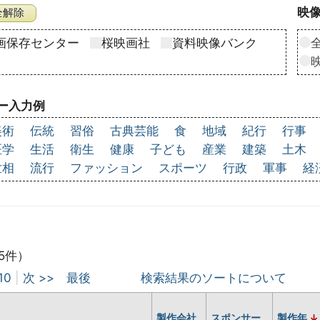
映像
画保存センター
桜映画社
資料映像バンク
ー入力例
美術
伝統
習俗
古典芸能
食
地域
紀行
行事
医学
生活
衛生
健康
子ども
産業
建築
土木
世相
流行
ファッション
スポーツ
行政
軍事
経
5件）
10
|
次 >>
最後
検索結果のソートについて
製作会社
スポンサー
製作年