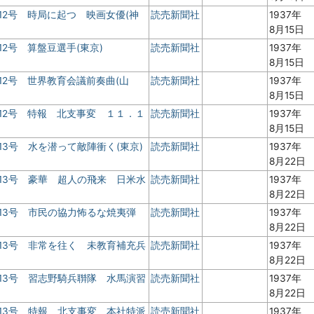
12号 時局に起つ 映画女優(神
読売新聞社
1937年
8月15日
2号 算盤豆選手(東京)
読売新聞社
1937年
8月15日
12号 世界教育会議前奏曲(山
読売新聞社
1937年
8月15日
12号 特報 北支事変 １１．１
読売新聞社
1937年
8月15日
13号 水を潜って敵陣衝く(東京)
読売新聞社
1937年
8月22日
13号 豪華 超人の飛来 日米水
読売新聞社
1937年
8月22日
13号 市民の協力怖るな焼夷弾
読売新聞社
1937年
8月22日
13号 非常を往く 未教育補充兵
読売新聞社
1937年
8月22日
13号 習志野騎兵聨隊 水馬演習
読売新聞社
1937年
8月22日
13号 特報 北支事変 本社特派
読売新聞社
1937年