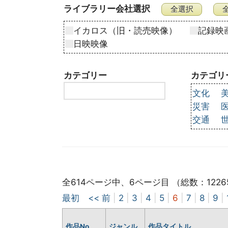
ライブラリー会社選択
イカロス（旧・読売映像）
記録映
日映映像
カテゴリー
カテゴリ
文化
災害
交通
全614ページ中、6ページ目 （総数：1226
最初
<< 前
|
2
|
3
|
4
|
5
|
6
|
7
|
8
|
9
|
作品No
ジャンル
作品タイトル