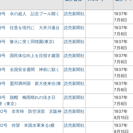
8号 水の超人 記念プール開く
読売新聞社
1937年
7月8日
8号 往昔を現代に 大井川蓮台
読売新聞社
1937年
7月8日
8号 惨火に突く同情園(東京)
読売新聞社
1937年
7月8日
8号 国民体位向上を目指す建国
読売新聞社
1937年
7月8日
8号 全国安全週間 神前に額く
読売新聞社
1937年
7月8日
8号 盟邦満州国 新大使来任(東
読売新聞社
1937年
7月8日
 8号 脱帽 梅雨晴れの佳き日
読売新聞社
1937年
啓（東京）
7月8日
12号 非常時 防空演習 京阪神
読売新聞社
1937年
8月15日
12号 待望 米国水軍来る(横
読売新聞社
1937年
8月15日