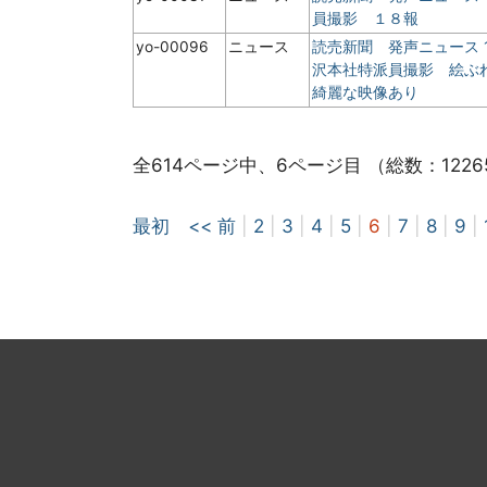
員撮影 １８報
yo-00096
ニュース
読売新聞 発声ニュース
沢本社特派員撮影 絵ぶれ
綺麗な映像あり
全614ページ中、6ページ目 （総数：1226
最初
<< 前
|
2
|
3
|
4
|
5
|
6
|
7
|
8
|
9
|