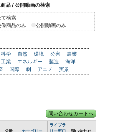
商品 / 公開動画の検索
全て検索
映像商品のみ
公開動画のみ
科学
自然
環境
公害
農業
工業
エネルギー
製造
海洋
済
国際
劇
アニメ
実景
ライブラ
分数
カテゴリー
リー窓口
問い合わせ