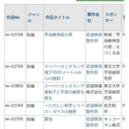
ジャン
製作会
スポン
作品No
作品タイトル
製
ル
社
サー
iw-02798
短編
早池峰神楽の里
岩波映画
映画「早
19
製作所
池峰神楽
の里」を
つくる会
iw-02799
短編
スーパーカミオカンデ
岩波映画
東京大学
19
地下1000メートルか
製作所
宇宙線研
らの挑戦！
究所
iw-02800
短編
スーパーカミオカンデ
岩波映像
東京大学
20
素粒子と宇宙の秘密を
株式会社
宇宙線研
探る
究所
iw-02794
短編
＜たのしい科学シリー
岩波映画
自主制
19
ズ＞ガラスの秘密
製作所
作
iw-02795
短編
醤油
岩波映画
キッコー
19
製作所
マン株式