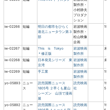
製作所・
小村静夫
プロダク
ション
iw-02266
短編
明日の都市をひらく
岩波映画
19
港北ニュータウン第３
製作所・
部
松山映像
企画
iw-02267
短編
This is Tokyo
岩波映画
未
＊修正版
製作所
iw-02268
短編
日本発見シリーズ 東
岩波映画
未
京湾
製作所
iw-02269
短編
手工業
岩波映画
19
製作所
yo-05893
ニュー
読売国際ニュース
読売映画
19
ス
1805号 ２早くも夏山
社
5
シーズン 山頂で漫画
展
yo-05892
ニュー
読売国際ニュース
読売映画
19
ス
1805号 １ルールを守
社
5