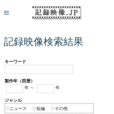
記録映像検索結果
キーワード
製作年（西暦）
年 ～
年
ジャンル
ニュース
短編
その他