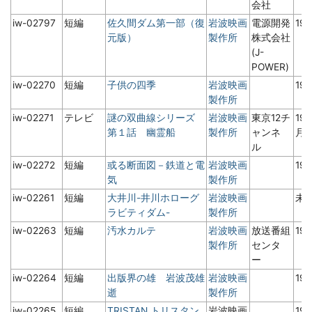
会社
iw-02797
短編
佐久間ダム第一部（復
岩波映画
電源開発
19
元版）
製作所
株式会社
(J-
POWER)
iw-02270
短編
子供の四季
岩波映画
19
製作所
iw-02271
テレビ
謎の双曲線シリーズ
岩波映画
東京12チ
19
第１話 幽霊船
製作所
ャンネ
月
ル
iw-02272
短編
或る断面図－鉄道と電
岩波映画
19
気
製作所
iw-02261
短編
大井川-井川ホローグ
岩波映画
未
ラビティダム-
製作所
iw-02263
短編
汚水カルテ
岩波映画
放送番組
19
製作所
センタ
ー
iw-02264
短編
出版界の雄 岩波茂雄
岩波映画
19
逝
製作所
iw-02265
短編
TRISTAN トリスタン
岩波映画
19