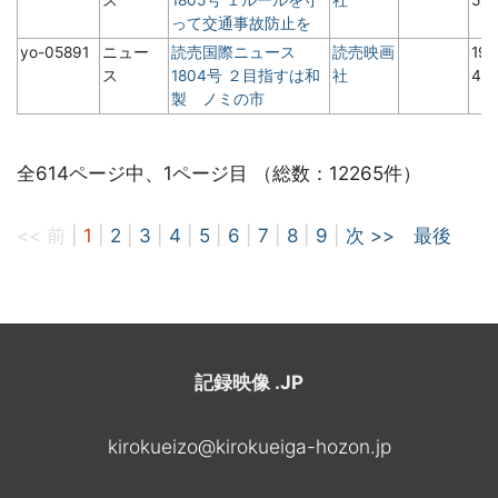
って交通事故防止を
yo-05891
ニュー
読売国際ニュース
読売映画
19
ス
1804号 ２目指すは和
社
4月
製 ノミの市
全614ページ中、1ページ目 （総数：12265件）
<< 前
|
1
|
2
|
3
|
4
|
5
|
6
|
7
|
8
|
9
|
次 >>
最後
記録映像 .JP
kirokueizo@kirokueiga-hozon.jp