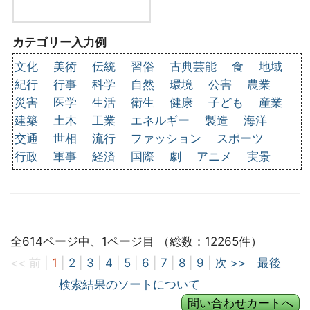
カテゴリー入力例
文化
美術
伝統
習俗
古典芸能
食
地域
紀行
行事
科学
自然
環境
公害
農業
災害
医学
生活
衛生
健康
子ども
産業
建築
土木
工業
エネルギー
製造
海洋
交通
世相
流行
ファッション
スポーツ
行政
軍事
経済
国際
劇
アニメ
実景
全614ページ中、1ページ目 （総数：12265件）
<< 前
|
1
|
2
|
3
|
4
|
5
|
6
|
7
|
8
|
9
|
次 >>
最後
検索結果のソートについて