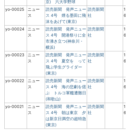
京) 六大学野球
yo-00025
ニュー
読売新聞 発声ニュー
読売新聞
19
ス
ス 4号 煙る墨田に飛
社
6
沫をあげて(東京)
yo-00024
ニュー
読売新聞 発声ニュー
読売新聞
19
ス
ス 4号 開港祭りに全
社
6
市沸き立つ(神奈川・
横浜)
yo-00023
ニュー
読売新聞 発声ニュー
読売新聞
19
ス
ス 4号 夏空を って
社
6
飛ぶ学生グライダー
(東京)
yo-00022
ニュー
読売新聞 発声ニュー
読売新聞
19
ス
ス 4号 海の悲劇を偲
社
6
ぶ トルコ軍艦遭難日
(和歌山)
yo-00021
ニュー
読売新聞 発声ニュー
読売新聞
19
ス
ス 4号 朝は東京 夕
社
6
は新京日満空の超特急
(東京)