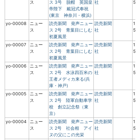
ス
ス 3号 脱帽 英国皇
社
5月
帝陛下 戴冠式奉祝
(東京 神奈川・横浜)
yo-00008
ニュー
読売新聞 発声ニュー
読売新聞
19
ス
ス 2号 青葉目にしむ
社
5
初夏風景
yo-00007
ニュー
読売新聞 発声ニュー
読売新聞
19
ス
ス 2号 青葉目にしむ
社
5
初夏風景
yo-00006
ニュー
読売新聞 発声ニュー
読売新聞
19
ス
ス 2号 水泳四百米の
社
5
王者メディカ来る(兵
庫・神戸)
yo-00005
ニュー
読売新聞 発声ニュー
読売新聞
19
ス
ス 2号 陸軍自動車学
社
5
校 創立記念祭（東
京）
yo-00004
ニュー
読売新聞 発声ニュー
読売新聞
19
ス
ス 2号 社会相 アイ
社
5
ヌの父にこの光栄