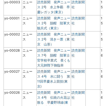
yo-00003
ニュー
読売新聞 発声ニュー
読売新聞
19
ス
ス 2号 水上争覇 早
社
5
慶レガッタ(東京）
yo-00001
ニュー
読売新聞 発声ニュー
読売新聞
19
ス
ス 2号 脱帽 陸軍大
社
5
観兵式（東京）
yo-00002
ニュー
読売新聞 発声ニュー
読売新聞
19
ス
ス 2号 清き一票（東
社
5
京 山形）
yo-00028
ニュー
読売新聞 発声ニュー
読売新聞
19
ス
ス 7号 脱帽 陸軍士
社
6
官学校卒業式 畏くも
大元帥陛下御臨幸
yo-00027
ニュー
読売新聞 発声ニュー
読売新聞
19
ス
ス 4号 水に闘う 第
社
6
11回早慶水上競技(東
京)
yo-00026
ニュー
読売新聞 発声ニュー
読売新聞
19
ス
ス 4号 伝統の火花は
社
6
散る 早慶野球線(東