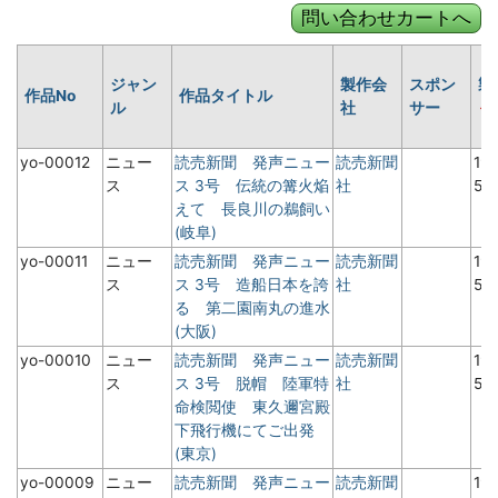
ジャン
製作会
スポン
製
作品No
作品タイトル
ル
社
サー
yo-00012
ニュー
読売新聞 発声ニュー
読売新聞
19
ス
ス 3号 伝統の篝火焔
社
5月
えて 長良川の鵜飼い
(岐阜)
yo-00011
ニュー
読売新聞 発声ニュー
読売新聞
19
ス
ス 3号 造船日本を誇
社
5月
る 第二園南丸の進水
(大阪)
yo-00010
ニュー
読売新聞 発声ニュー
読売新聞
19
ス
ス 3号 脱帽 陸軍特
社
5月
命検閲使 東久邇宮殿
下飛行機にてご出発
(東京)
yo-00009
ニュー
読売新聞 発声ニュー
読売新聞
19