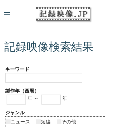
記録映像検索結果
キーワード
製作年（西暦）
年 ～
年
ジャンル
ニュース
短編
その他