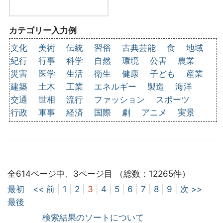
カテゴリー入力例
文化
美術
伝統
習俗
古典芸能
食
地域
紀行
行事
科学
自然
環境
公害
農業
災害
医学
生活
衛生
健康
子ども
産業
建築
土木
工業
エネルギー
製造
海洋
交通
世相
流行
ファッション
スポーツ
行政
軍事
経済
国際
劇
アニメ
実景
全614ページ中、3ページ目 （総数：12265件）
最初
<< 前
|
1
|
2
|
3
|
4
|
5
|
6
|
7
|
8
|
9
|
次 >>
最後
検索結果のソートについて