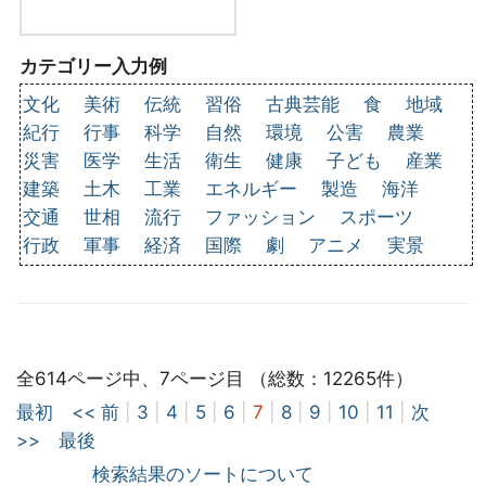
カテゴリー入力例
文化
美術
伝統
習俗
古典芸能
食
地域
紀行
行事
科学
自然
環境
公害
農業
災害
医学
生活
衛生
健康
子ども
産業
建築
土木
工業
エネルギー
製造
海洋
交通
世相
流行
ファッション
スポーツ
行政
軍事
経済
国際
劇
アニメ
実景
全614ページ中、7ページ目 （総数：12265件）
最初
<< 前
|
3
|
4
|
5
|
6
|
7
|
8
|
9
|
10
|
11
|
次
>>
最後
検索結果のソートについて