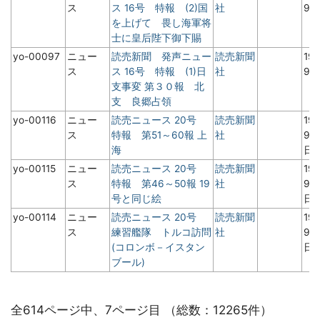
ス
ス 16号 特報 (2)国
社
9
を上げて 畏し海軍将
士に皇后陛下御下賜
yo-00097
ニュー
読売新聞 発声ニュー
読売新聞
19
ス
ス 16号 特報 (1)日
社
9
支事変 第３０報 北
支 良郷占領
yo-00116
ニュー
読売ニュース 20号
読売新聞
19
ス
特報 第51～60報 上
社
9月
海
日
yo-00115
ニュー
読売ニュース 20号
読売新聞
19
ス
特報 第46～50報 19
社
9月
号と同じ絵
日
yo-00114
ニュー
読売ニュース 20号
読売新聞
19
ス
練習艦隊 トルコ訪問
社
9月
(コロンボ－イスタン
日
ブール)
全614ページ中、7ページ目 （総数：12265件）