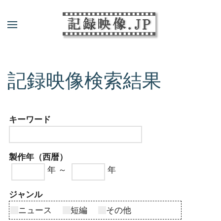
記録映像検索結果
キーワード
製作年（西暦）
年 ～
年
ジャンル
ニュース
短編
その他