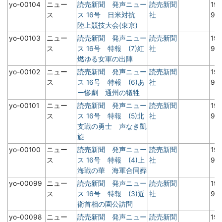
yo-00104
ニュー
読売新聞 発声ニュー
読売新聞
19
ス
ス 16号 日米対抗
社
9
陸上競技大会(東京)
yo-00103
ニュー
読売新聞 発声ニュー
読売新聞
19
ス
ス 16号 特報 (7)紅
社
9
燃ゆる女軍の出陣
yo-00102
ニュー
読売新聞 発声ニュー
読売新聞
19
ス
ス 16号 特報 (6)あ
社
9
ー惨劇 通州の犠牲
yo-00101
ニュー
読売新聞 発声ニュー
読売新聞
19
ス
ス 16号 特報 (5)北
社
9
支戦の勇士 声なき凱
旋
yo-00100
ニュー
読売新聞 発声ニュー
読売新聞
19
ス
ス 16号 特報 (4)上
社
9
海戦の華 海軍合同葬
yo-00099
ニュー
読売新聞 発声ニュー
読売新聞
19
ス
ス 16号 特報 (3)近
社
9
衛首相の園公訪問
yo-00098
ニュー
読売新聞 発声ニュー
読売新聞
19