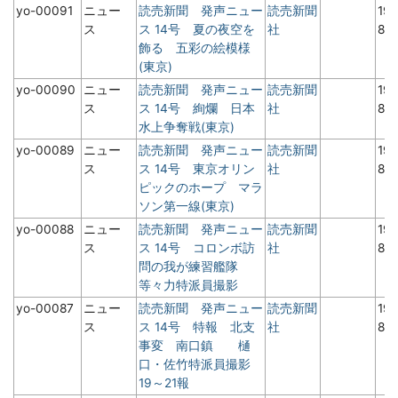
yo-00091
ニュー
読売新聞 発声ニュー
読売新聞
19
ス
ス 14号 夏の夜空を
社
8
飾る 五彩の絵模様
(東京)
yo-00090
ニュー
読売新聞 発声ニュー
読売新聞
19
ス
ス 14号 絢爛 日本
社
8
水上争奪戦(東京)
yo-00089
ニュー
読売新聞 発声ニュー
読売新聞
19
ス
ス 14号 東京オリン
社
8
ピックのホープ マラ
ソン第一線(東京)
yo-00088
ニュー
読売新聞 発声ニュー
読売新聞
19
ス
ス 14号 コロンボ訪
社
8
問の我が練習艦隊
等々力特派員撮影
yo-00087
ニュー
読売新聞 発声ニュー
読売新聞
19
ス
ス 14号 特報 北支
社
8
事変 南口鎮 樋
口・佐竹特派員撮影
19～21報