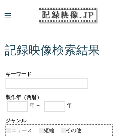
記録映像検索結果
キーワード
製作年（西暦）
年 ～
年
ジャンル
ニュース
短編
その他