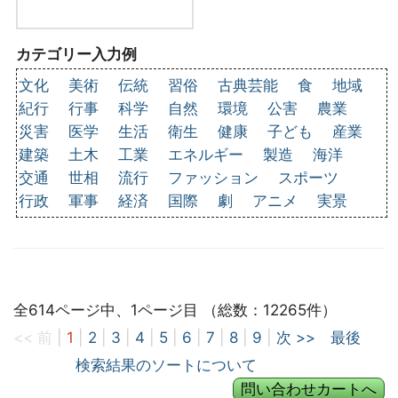
カテゴリー入力例
文化
美術
伝統
習俗
古典芸能
食
地域
紀行
行事
科学
自然
環境
公害
農業
災害
医学
生活
衛生
健康
子ども
産業
建築
土木
工業
エネルギー
製造
海洋
交通
世相
流行
ファッション
スポーツ
行政
軍事
経済
国際
劇
アニメ
実景
全614ページ中、1ページ目 （総数：12265件）
<< 前
|
1
|
2
|
3
|
4
|
5
|
6
|
7
|
8
|
9
|
次 >>
最後
検索結果のソートについて