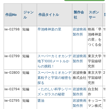
ジャン
製作会
スポン
作品No
作品タイトル
製
ル
社
サー
iw-02798
短編
早池峰神楽の里
岩波映画
映画「早
19
製作所
池峰神楽
の里」を
つくる会
iw-02799
短編
スーパーカミオカンデ
岩波映画
東京大学
19
地下1000メートルか
製作所
宇宙線研
らの挑戦！
究所
iw-02800
短編
スーパーカミオカンデ
岩波映像
東京大学
20
素粒子と宇宙の秘密を
株式会社
宇宙線研
探る
究所
iw-02794
短編
＜たのしい科学シリー
岩波映画
自主制
19
ズ＞ガラスの秘密
製作所
作
iw-02795
短編
醤油
岩波映画
キッコー
19
製作所
マン株式