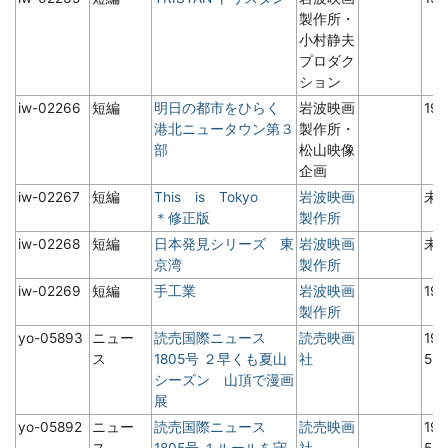
製作所・
小村静夫
プロダク
ション
iw-02266
短編
明日の都市をひらく
岩波映画
19
港北ニュータウン第３
製作所・
部
松山映像
企画
iw-02267
短編
This is Tokyo
岩波映画
未
＊修正版
製作所
iw-02268
短編
日本発見シリーズ 東
岩波映画
未
京湾
製作所
iw-02269
短編
手工業
岩波映画
19
製作所
yo-05893
ニュー
読売国際ニュース
読売映画
19
ス
1805号 ２早くも夏山
社
5
シーズン 山頂で漫画
展
yo-05892
ニュー
読売国際ニュース
読売映画
19
ス
1805号 １ルールを守
社
5