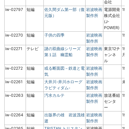
会社
iw-02797
短編
佐久間ダム第一部（復
岩波映画
電源開発
19
元版）
製作所
株式会社
(J-
POWER)
iw-02270
短編
子供の四季
岩波映画
19
製作所
iw-02271
テレビ
謎の双曲線シリーズ
岩波映画
東京12チ
19
第１話 幽霊船
製作所
ャンネ
月
ル
iw-02272
短編
或る断面図－鉄道と電
岩波映画
19
気
製作所
iw-02261
短編
大井川-井川ホローグ
岩波映画
未
ラビティダム-
製作所
iw-02263
短編
汚水カルテ
岩波映画
放送番組
19
製作所
センタ
ー
iw-02264
短編
出版界の雄 岩波茂雄
岩波映画
19
逝
製作所
iw-02265
短編
TRISTAN トリスタン
岩波映画
19