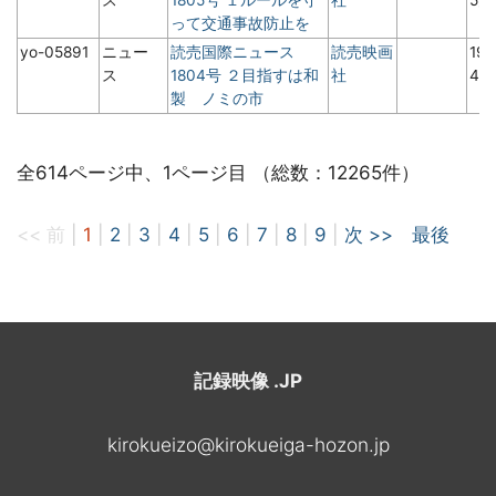
って交通事故防止を
yo-05891
ニュー
読売国際ニュース
読売映画
19
ス
1804号 ２目指すは和
社
4月
製 ノミの市
全614ページ中、1ページ目 （総数：12265件）
<< 前
|
1
|
2
|
3
|
4
|
5
|
6
|
7
|
8
|
9
|
次 >>
最後
記録映像 .JP
kirokueizo@kirokueiga-hozon.jp