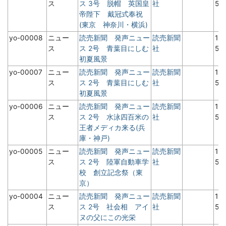
ス
ス 3号 脱帽 英国皇
社
5月
帝陛下 戴冠式奉祝
(東京 神奈川・横浜)
yo-00008
ニュー
読売新聞 発声ニュー
読売新聞
19
ス
ス 2号 青葉目にしむ
社
5
初夏風景
yo-00007
ニュー
読売新聞 発声ニュー
読売新聞
19
ス
ス 2号 青葉目にしむ
社
5
初夏風景
yo-00006
ニュー
読売新聞 発声ニュー
読売新聞
19
ス
ス 2号 水泳四百米の
社
5
王者メディカ来る(兵
庫・神戸)
yo-00005
ニュー
読売新聞 発声ニュー
読売新聞
19
ス
ス 2号 陸軍自動車学
社
5
校 創立記念祭（東
京）
yo-00004
ニュー
読売新聞 発声ニュー
読売新聞
19
ス
ス 2号 社会相 アイ
社
5
ヌの父にこの光栄