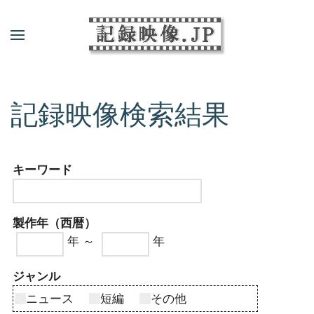
記録映像検索結果
キーワード
製作年（西暦）
年 ～
年
ジャンル
ニュース
短編
その他