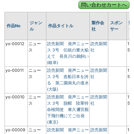
ジャン
製作会
スポン
製
作品No
作品タイトル
ル
社
サー
yo-00012
ニュー
読売新聞 発声ニュー
読売新聞
19
ス
ス 3号 伝統の篝火焔
社
5月
えて 長良川の鵜飼い
(岐阜)
yo-00011
ニュー
読売新聞 発声ニュー
読売新聞
19
ス
ス 3号 造船日本を誇
社
5月
る 第二園南丸の進水
(大阪)
yo-00010
ニュー
読売新聞 発声ニュー
読売新聞
19
ス
ス 3号 脱帽 陸軍特
社
5月
命検閲使 東久邇宮殿
下飛行機にてご出発
(東京)
yo-00009
ニュー
読売新聞 発声ニュー
読売新聞
19