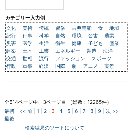
カテゴリー入力例
文化
美術
伝統
習俗
古典芸能
食
地域
紀行
行事
科学
自然
環境
公害
農業
災害
医学
生活
衛生
健康
子ども
産業
建築
土木
工業
エネルギー
製造
海洋
交通
世相
流行
ファッション
スポーツ
行政
軍事
経済
国際
劇
アニメ
実景
全614ページ中、3ページ目 （総数：12265件）
最初
<< 前
|
1
|
2
|
3
|
4
|
5
|
6
|
7
|
8
|
9
|
次 >>
最後
検索結果のソートについて