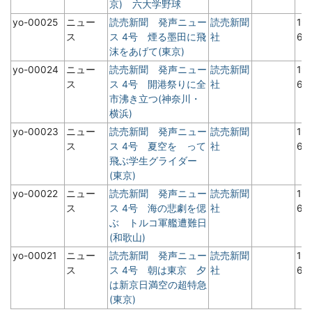
京) 六大学野球
yo-00025
ニュー
読売新聞 発声ニュー
読売新聞
19
ス
ス 4号 煙る墨田に飛
社
6
沫をあげて(東京)
yo-00024
ニュー
読売新聞 発声ニュー
読売新聞
19
ス
ス 4号 開港祭りに全
社
6
市沸き立つ(神奈川・
横浜)
yo-00023
ニュー
読売新聞 発声ニュー
読売新聞
19
ス
ス 4号 夏空を って
社
6
飛ぶ学生グライダー
(東京)
yo-00022
ニュー
読売新聞 発声ニュー
読売新聞
19
ス
ス 4号 海の悲劇を偲
社
6
ぶ トルコ軍艦遭難日
(和歌山)
yo-00021
ニュー
読売新聞 発声ニュー
読売新聞
19
ス
ス 4号 朝は東京 夕
社
6
は新京日満空の超特急
(東京)