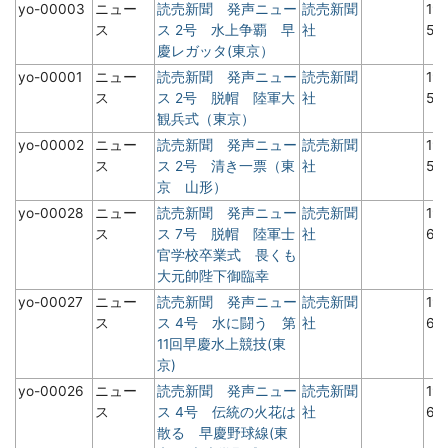
yo-00003
ニュー
読売新聞 発声ニュー
読売新聞
19
ス
ス 2号 水上争覇 早
社
5
慶レガッタ(東京）
yo-00001
ニュー
読売新聞 発声ニュー
読売新聞
19
ス
ス 2号 脱帽 陸軍大
社
5
観兵式（東京）
yo-00002
ニュー
読売新聞 発声ニュー
読売新聞
19
ス
ス 2号 清き一票（東
社
5
京 山形）
yo-00028
ニュー
読売新聞 発声ニュー
読売新聞
19
ス
ス 7号 脱帽 陸軍士
社
6
官学校卒業式 畏くも
大元帥陛下御臨幸
yo-00027
ニュー
読売新聞 発声ニュー
読売新聞
19
ス
ス 4号 水に闘う 第
社
6
11回早慶水上競技(東
京)
yo-00026
ニュー
読売新聞 発声ニュー
読売新聞
19
ス
ス 4号 伝統の火花は
社
6
散る 早慶野球線(東