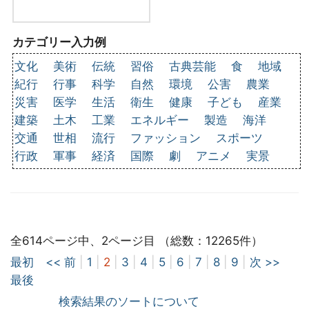
カテゴリー入力例
文化
美術
伝統
習俗
古典芸能
食
地域
紀行
行事
科学
自然
環境
公害
農業
災害
医学
生活
衛生
健康
子ども
産業
建築
土木
工業
エネルギー
製造
海洋
交通
世相
流行
ファッション
スポーツ
行政
軍事
経済
国際
劇
アニメ
実景
全614ページ中、2ページ目 （総数：12265件）
最初
<< 前
|
1
|
2
|
3
|
4
|
5
|
6
|
7
|
8
|
9
|
次 >>
最後
検索結果のソートについて