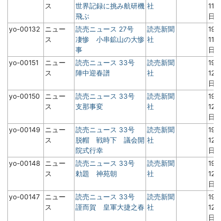
ス
世界記録に挑み航研機
社
11月
飛ぶ
日
yo-00132
ニュー
読売ニュース 27号
読売新聞
19
ス
凄惨 小串鉱山の大惨
社
11月
事
日
yo-00151
ニュー
読売ニュース 33号
読売新聞
19
ス
陣中迎春譜
社
12
日
yo-00150
ニュー
読売ニュース 33号
読売新聞
19
ス
支那事変
社
12
日
yo-00149
ニュー
読売ニュース 33号
読売新聞
19
ス
脱帽 戦時下 議会開
社
12
院式行幸
日
yo-00148
ニュー
読売ニュース 33号
読売新聞
19
ス
勅題 神苑朝
社
12
日
yo-00147
ニュー
読売ニュース 33号
読売新聞
19
ス
謹而賀 皇軍大捷之春
社
12
日