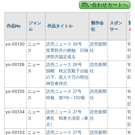
ジャン
製作会
スポン
製
作品No
作品タイトル
ル
社
サー
yo-00130
ニュー
読売ニュース 26号
読売新聞
19
ス
世界防共の枢軸 日独
社
11月
伊防共協定成る
日
yo-00129
ニュー
読売ニュース 26号
読売新聞
19
ス
脱帽 秩父宮殿下台臨
社
11月
の下、若人十万の明治
日
神宮奉拝式
yo-00135
ニュー
読売ニュース 27号
読売新聞
19
ス
特報 第116～130報
社
11月
日
yo-00134
ニュー
読売ニュース 27号
読売新聞
19
ス
勇壮 戦車大演習（東
社
11月
京）
日
yo-00133
ニュー
読売ニュース 27号
読売新聞
19