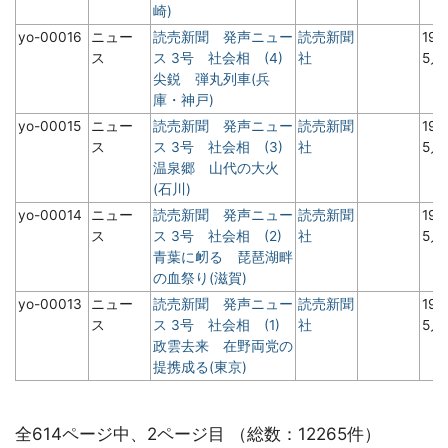
崎)
yo-00016
ニュー
読売新聞 発声ニュー
読売新聞
19
ス
ス 3号 社会相 (4)
社
5月
尖鋭 弾丸列車(兵
庫・神戸)
yo-00015
ニュー
読売新聞 発声ニュー
読売新聞
19
ス
ス 3号 社会相 (3)
社
5月
温泉郷 山代の大火
(石川)
yo-00014
ニュー
読売新聞 発声ニュー
読売新聞
19
ス
ス 3号 社会相 (2)
社
5月
青葉に衂る 琵琶湖畔
の血祭り(滋賀)
yo-00013
ニュー
読売新聞 発声ニュー
読売新聞
19
ス
ス 3号 社会相 (1)
社
5月
政雲去来 在野両党の
提携成る(東京)
全614ページ中、2ページ目 （総数：12265件）