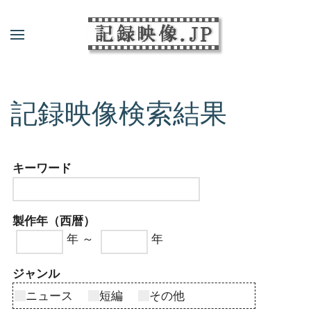
記録映像検索結果
キーワード
製作年（西暦）
年 ～
年
ジャンル
ニュース
短編
その他