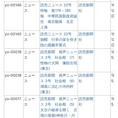
yo-00146
ニュー
読売ニュース 32号
読売新聞
19
ス
特報 第176～185
社
12
報 中華民国新政府誕
日
生 南京陥落 北京
上海
yo-00145
ニュー
読売ニュース 32号
読売新聞
19
ス
脱帽 行幸の栄を仰ぎ
社
12
陸の風雛卒業式
日
yo-00019
ニュー
読売新聞 発声ニュー
読売新聞
19
ス
ス 3号 社会相 (7)
社
5月
怪物の大関 像鮫出現
(東京)
yo-00018
ニュー
読売新聞 発声ニュー
読売新聞
19
ス
ス 3号 社会相 (6)
社
5月
湖底に沈む小河内村
(東京)
yo-00017
ニュー
読売新聞 発声ニュー
読売新聞
19
ス
ス 3号 社会相 (5)
社
5月
太古の秘扉を開く 古
墳の発掘(神奈川・川