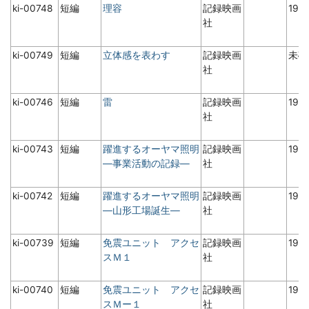
ki-00748
短編
理容
記録映画
197
社
ki-00749
短編
立体感を表わす
記録映画
未
社
ki-00746
短編
雷
記録映画
198
社
ki-00743
短編
躍進するオーヤマ照明
記録映画
197
―事業活動の記録―
社
ki-00742
短編
躍進するオーヤマ照明
記録映画
197
―山形工場誕生―
社
ki-00739
短編
免震ユニット アクセ
記録映画
198
スＭ１
社
ki-00740
短編
免震ユニット アクセ
記録映画
198
スＭー１
社