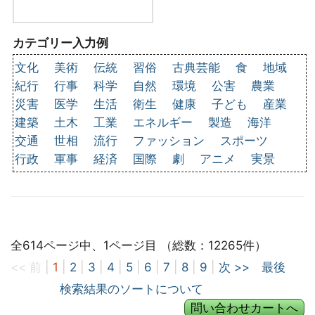
カテゴリー入力例
文化
美術
伝統
習俗
古典芸能
食
地域
紀行
行事
科学
自然
環境
公害
農業
災害
医学
生活
衛生
健康
子ども
産業
建築
土木
工業
エネルギー
製造
海洋
交通
世相
流行
ファッション
スポーツ
行政
軍事
経済
国際
劇
アニメ
実景
全614ページ中、1ページ目 （総数：12265件）
<< 前
|
1
|
2
|
3
|
4
|
5
|
6
|
7
|
8
|
9
|
次 >>
最後
検索結果のソートについて