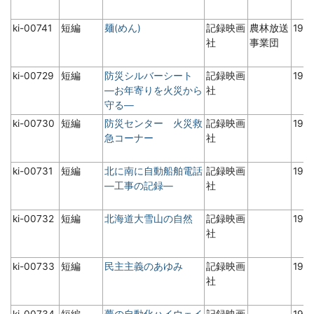
ki-00741
短編
麺(めん)
記録映画
農林放送
197
社
事業団
ki-00729
短編
防災シルバーシート
記録映画
198
―お年寄りを火災から
社
守る―
ki-00730
短編
防災センター 火災救
記録映画
197
急コーナー
社
ki-00731
短編
北に南に自動船舶電話
記録映画
198
―工事の記録―
社
ki-00732
短編
北海道大雪山の自然
記録映画
197
社
ki-00733
短編
民主主義のあゆみ
記録映画
19
社
ki-00734
短編
夢の自動化ハイウェイ
記録映画
197