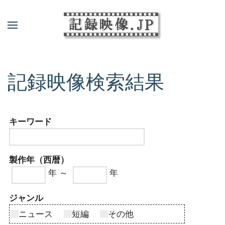
記録映像検索結果
キーワード
製作年（西暦）
年 ～
年
ジャンル
ニュース
短編
その他