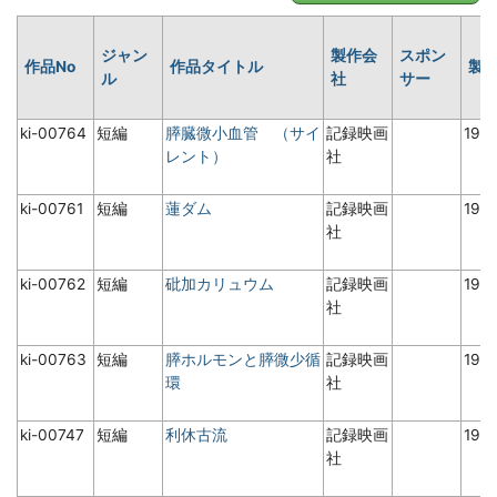
ジャン
製作会
スポン
作品No
作品タイトル
製
ル
社
サー
ki-00764
短編
膵臓微小血管 （サイ
記録映画
198
レント）
社
ki-00761
短編
蓮ダム
記録映画
198
社
ki-00762
短編
砒加カリュウム
記録映画
197
社
ki-00763
短編
膵ホルモンと膵微少循
記録映画
198
環
社
ki-00747
短編
利休古流
記録映画
196
社