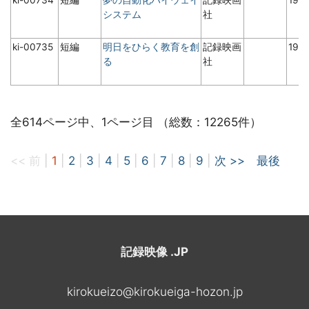
システム
社
ki-00735
短編
明日をひらく教育を創
記録映画
19
る
社
全614ページ中、1ページ目 （総数：12265件）
<< 前
|
1
|
2
|
3
|
4
|
5
|
6
|
7
|
8
|
9
|
次 >>
最後
記録映像 .JP
kirokueizo@kirokueiga-hozon.jp