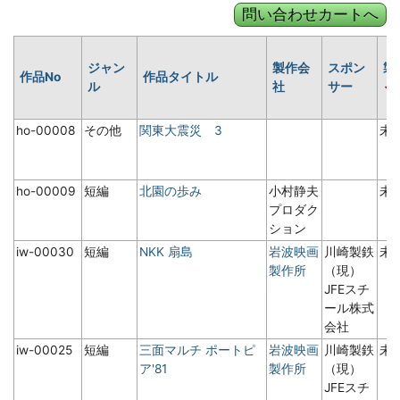
ジャン
製作会
スポン
製
作品No
作品タイトル
ル
社
サー
ho-00008
その他
関東大震災 3
未
ho-00009
短編
北園の歩み
小村静夫
未
プロダク
ション
iw-00030
短編
NKK 扇島
岩波映画
川崎製鉄
未
製作所
（現）
JFEスチ
ール株式
会社
iw-00025
短編
三面マルチ ポートピ
岩波映画
川崎製鉄
未
ア'81
製作所
（現）
JFEスチ