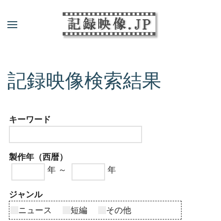
記録映像検索結果
キーワード
製作年（西暦）
年 ～
年
ジャンル
ニュース
短編
その他