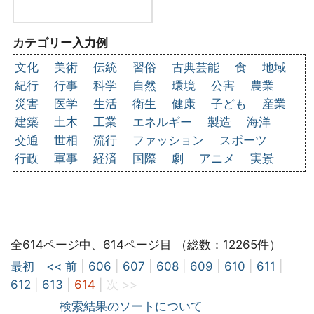
カテゴリー入力例
文化
美術
伝統
習俗
古典芸能
食
地域
紀行
行事
科学
自然
環境
公害
農業
災害
医学
生活
衛生
健康
子ども
産業
建築
土木
工業
エネルギー
製造
海洋
交通
世相
流行
ファッション
スポーツ
行政
軍事
経済
国際
劇
アニメ
実景
全614ページ中、614ページ目 （総数：12265件）
最初
<< 前
|
606
|
607
|
608
|
609
|
610
|
611
|
612
|
613
|
614
|
次 >>
検索結果のソートについて