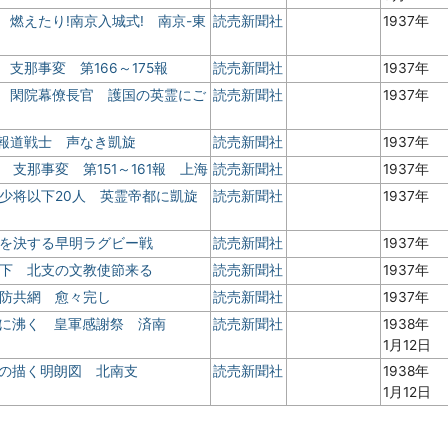
 燃えたり!南京入城式! 南京-東
読売新聞社
1937年
 支那事変 第166～175報
読売新聞社
1937年
帽 閑院幕僚長官 護国の英霊にご
読売新聞社
1937年
き報道戦士 声なき凱旋
読売新聞社
1937年
 支那事変 第151～161報 上海
読売新聞社
1937年
納少将以下20人 英霊帝都に凱旋
読売新聞社
1937年
権を決する早明ラグビー戦
読売新聞社
1937年
変下 北支の文教使節来る
読売新聞社
1937年
界防共網 愈々完し
読売新聞社
1937年
支に沸く 皇軍感謝祭 済南
読売新聞社
1938年
1月12日
軍の描く明朗図 北南支
読売新聞社
1938年
1月12日