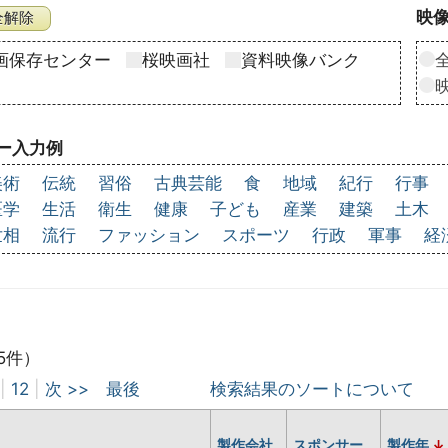
映像
画保存センター
桜映画社
資料映像バンク
ー入力例
美術
伝統
習俗
古典芸能
食
地域
紀行
行事
医学
生活
衛生
健康
子ども
産業
建築
土木
世相
流行
ファッション
スポーツ
行政
軍事
経
5件）
|
12
|
次 >>
最後
検索結果のソートについて
製作会社
スポンサー
製作年