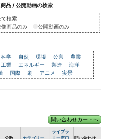
商品 / 公開動画の検索
全て検索
映像商品のみ
公開動画のみ
科学
自然
環境
公害
農業
工業
エネルギー
製造
海洋
済
国際
劇
アニメ
実景
ライブラ
分数
カテゴリー
リー窓口
問い合わせ