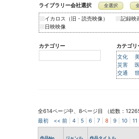
ライブラリー会社選択
イカロス（旧・読売映像）
記録映
日映映像
カテゴリー
カテゴリ
文化
災害
交通
全614ページ中、8ページ目 （総数：1226
最初
<< 前
|
4
|
5
|
6
|
7
|
8
|
9
|
10
|
11
作品No
ジャンル
作品タイトル