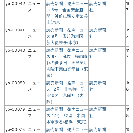
yo-00042
ニュー
読売新聞 発声ニュー
読売新聞
19
ス
ス 8号 全国安全週
社
7
間 神前に額く産業兵
士(東京)
yo-00041
ニュー
読売新聞 発声ニュー
読売新聞
19
ス
ス 8号 盟邦満州国
社
7
新大使来任(東京)
yo-00040
ニュー
読売新聞 発声ニュー
読売新聞
19
ス
ス 8号 脱帽 梅雨晴
社
7
れの佳き日 天皇皇后
両陛下葉山御幸啓（東
京）
yo-00080
ニュー
読売新聞 発声ニュー
読売新聞
19
ス
ス 12号 非常時 防
社
8月
空演習 京阪神（大
阪）
yo-00079
ニュー
読売新聞 発声ニュー
読売新聞
19
ス
ス 12号 待望 米国
社
8月
水軍来る(横浜・東京)
yo-00078
ニュー
読売新聞 発声ニュー
読売新聞
19