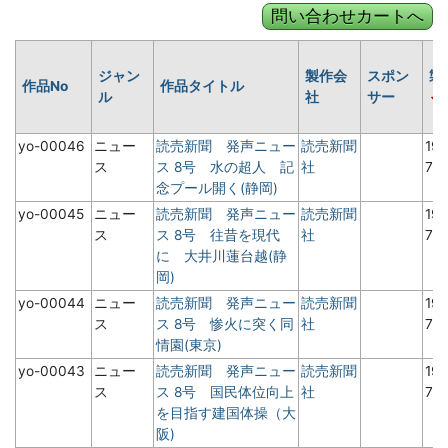
ジャン
製作会
スポン
製
作品No
作品タイトル
ル
社
サー
yo-00046
ニュー
読売新聞 発声ニュー
読売新聞
19
ス
ス 8号 水の超人 記
社
7
念プール開く(静岡)
yo-00045
ニュー
読売新聞 発声ニュー
読売新聞
19
ス
ス 8号 往昔を現代
社
7
に 大井川蓮台越(静
岡)
yo-00044
ニュー
読売新聞 発声ニュー
読売新聞
19
ス
ス 8号 惨火に突く同
社
7
情園(東京)
yo-00043
ニュー
読売新聞 発声ニュー
読売新聞
19
ス
ス 8号 国民体位向上
社
7
を目指す建国体操（大
阪)