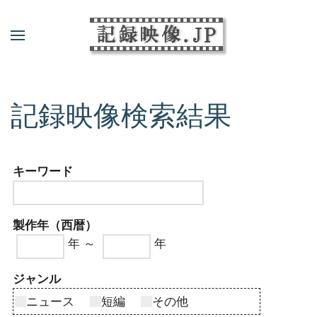
記録映像検索結果
キーワード
製作年（西暦）
年 ～
年
ジャンル
ニュース
短編
その他