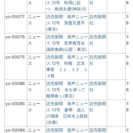
ス
ス 12号 時局に起
社
8月
つ 映画女優(神奈川)
yo-00077
ニュー
読売新聞 発声ニュー
読売新聞
19
ス
ス 12号 算盤豆選手
社
8月
(東京)
yo-00076
ニュー
読売新聞 発声ニュー
読売新聞
19
ス
ス 12号 世界教育会
社
8月
議前奏曲(山梨・東京)
yo-00075
ニュー
読売新聞 発声ニュー
読売新聞
19
ス
ス 12号 特報 北支
社
8月
事変 １１．１２．１
３報
yo-00086
ニュー
読売新聞 発声ニュー
読売新聞
19
ス
ス 13号 水を潜って
社
8月
敵陣衝く(東京)
yo-00085
ニュー
読売新聞 発声ニュー
読売新聞
19
ス
ス 13号 豪華 超人
社
8月
の飛来 日米水上競技
(兵庫)
yo-00084
ニュー
読売新聞 発声ニュー
読売新聞
19