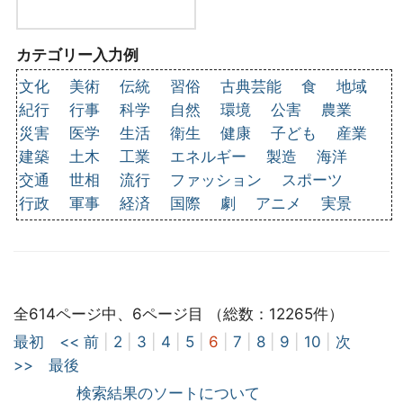
カテゴリー入力例
文化
美術
伝統
習俗
古典芸能
食
地域
紀行
行事
科学
自然
環境
公害
農業
災害
医学
生活
衛生
健康
子ども
産業
建築
土木
工業
エネルギー
製造
海洋
交通
世相
流行
ファッション
スポーツ
行政
軍事
経済
国際
劇
アニメ
実景
全614ページ中、6ページ目 （総数：12265件）
最初
<< 前
|
2
|
3
|
4
|
5
|
6
|
7
|
8
|
9
|
10
|
次
>>
最後
検索結果のソートについて