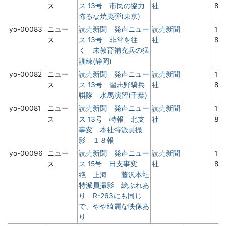
ス
ス 13号 市民の協力
社
8月
怖るな焼夷弾(東京)
yo-00083
ニュー
読売新聞 発声ニュー
読売新聞
19
ス
ス 13号 非常を往
社
8月
く 未教育補充兵の猛
訓練(静岡)
yo-00082
ニュー
読売新聞 発声ニュー
読売新聞
19
ス
ス 13号 習志野騎兵
社
8月
聨隊 水馬演習(千葉)
yo-00081
ニュー
読売新聞 発声ニュー
読売新聞
19
ス
ス 13号 特報 北支
社
8月
事変 本社特派員撮
影 １８報
yo-00096
ニュー
読売新聞 発声ニュー
読売新聞
19
ス
ス 15号 日支事変
社
8月
絶 上海 藤沢本社
特派員撮影 絵ぶれあ
り R-263にも同じ
で、やや綺麗な映像あ
り