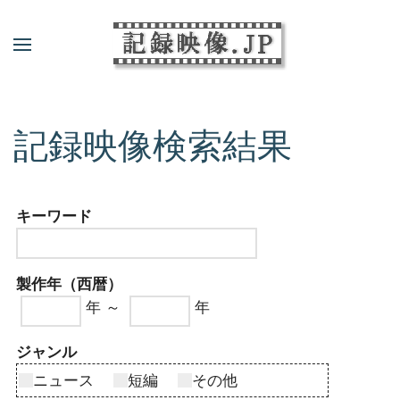
記録映像検索結果
キーワード
製作年（西暦）
年 ～
年
ジャンル
ニュース
短編
その他