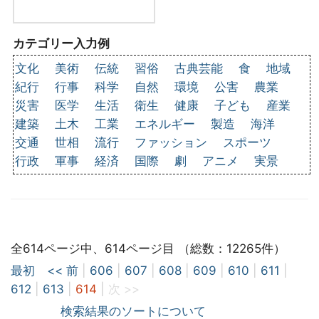
カテゴリー入力例
文化
美術
伝統
習俗
古典芸能
食
地域
紀行
行事
科学
自然
環境
公害
農業
災害
医学
生活
衛生
健康
子ども
産業
建築
土木
工業
エネルギー
製造
海洋
交通
世相
流行
ファッション
スポーツ
行政
軍事
経済
国際
劇
アニメ
実景
全614ページ中、614ページ目 （総数：12265件）
最初
<< 前
|
606
|
607
|
608
|
609
|
610
|
611
|
612
|
613
|
614
|
次 >>
検索結果のソートについて