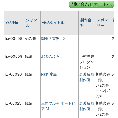
ジャン
製作会
スポン
製
作品No
作品タイトル
ル
社
サー
ho-00008
その他
関東大震災 3
未
ho-00009
短編
北園の歩み
小村静夫
未
プロダク
ション
iw-00030
短編
NKK 扇島
岩波映画
川崎製鉄
未
製作所
（現）
JFEスチ
ール株式
会社
iw-00025
短編
三面マルチ ポートピ
岩波映画
川崎製鉄
未
ア'81
製作所
（現）
JFEスチ