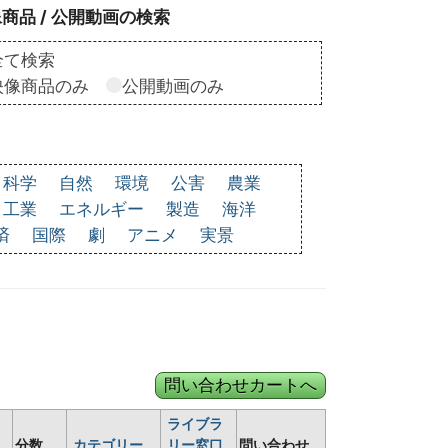
商品 / 公開動画の検索
全て検索
映像商品のみ
公開動画のみ
科学
自然
環境
公害
農業
工業
エネルギー
製造
海洋
済
国際
劇
アニメ
実景
ライブラ
分数
カテゴリー
リー窓口
問い合わせ