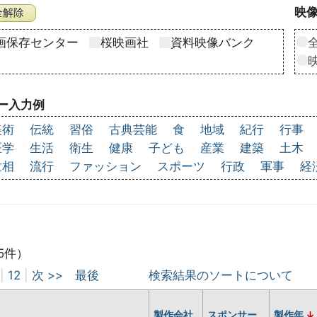
映像
画保存センター
桜映画社
資料映像バンク
ー入力例
美術
伝統
習俗
古典芸能
食
地域
紀行
行事
医学
生活
衛生
健康
子ども
産業
建築
土木
世相
流行
ファッション
スポーツ
行政
軍事
経
5件）
|
12
|
次 >>
最後
検索結果のソートについて
製作会社
スポンサー
製作年