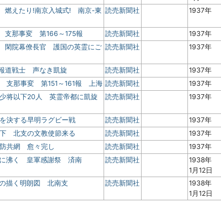
 燃えたり!南京入城式! 南京-東
読売新聞社
1937年
 支那事変 第166～175報
読売新聞社
1937年
帽 閑院幕僚長官 護国の英霊にご
読売新聞社
1937年
き報道戦士 声なき凱旋
読売新聞社
1937年
 支那事変 第151～161報 上海
読売新聞社
1937年
納少将以下20人 英霊帝都に凱旋
読売新聞社
1937年
権を決する早明ラグビー戦
読売新聞社
1937年
変下 北支の文教使節来る
読売新聞社
1937年
界防共網 愈々完し
読売新聞社
1937年
支に沸く 皇軍感謝祭 済南
読売新聞社
1938年
1月12日
軍の描く明朗図 北南支
読売新聞社
1938年
1月12日