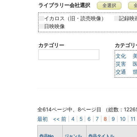
ライブラリー会社選択
イカロス（旧・読売映像）
記録映
日映映像
カテゴリー
カテゴリ
文化
災害
交通
全614ページ中、8ページ目 （総数：1226
最初
<< 前
|
4
|
5
|
6
|
7
|
8
|
9
|
10
|
11
作品No
ジャンル
作品タイトル