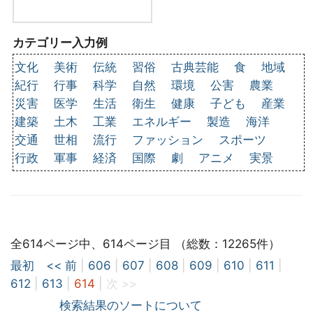
カテゴリー入力例
文化
美術
伝統
習俗
古典芸能
食
地域
紀行
行事
科学
自然
環境
公害
農業
災害
医学
生活
衛生
健康
子ども
産業
建築
土木
工業
エネルギー
製造
海洋
交通
世相
流行
ファッション
スポーツ
行政
軍事
経済
国際
劇
アニメ
実景
全614ページ中、614ページ目 （総数：12265件）
最初
<< 前
|
606
|
607
|
608
|
609
|
610
|
611
|
612
|
613
|
614
|
次 >>
検索結果のソートについて