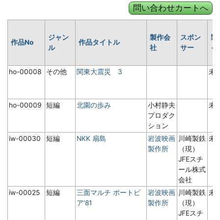
ジャン
製作会
スポン
製
作品No
作品タイトル
ル
社
サー
ho-00008
その他
関東大震災 3
未
ho-00009
短編
北園の歩み
小村静夫
未
プロダク
ション
iw-00030
短編
NKK 扇島
岩波映画
川崎製鉄
未
製作所
（現）
JFEスチ
ール株式
会社
iw-00025
短編
三面マルチ ポートピ
岩波映画
川崎製鉄
未
ア'81
製作所
（現）
JFEスチ