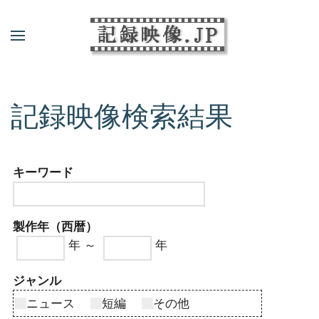
記録映像検索結果
キーワード
製作年（西暦）
年 ～
年
ジャンル
ニュース
短編
その他