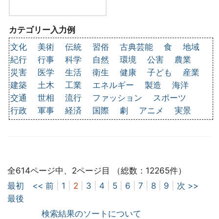
カテゴリー入力例
文化
美術
伝統
習俗
古典芸能
食
地域
紀行
行事
科学
自然
環境
公害
農業
災害
医学
生活
衛生
健康
子ども
産業
建築
土木
工業
エネルギー
製造
海洋
交通
世相
流行
ファッション
スポーツ
行政
軍事
経済
国際
劇
アニメ
実景
全614ページ中、2ページ目 （総数：12265件）
最初
<< 前
|
1
|
2
|
3
|
4
|
5
|
6
|
7
|
8
|
9
|
次 >>
最後
検索結果のソートについて