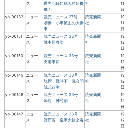
ス
世界記録に挑み航研機
社
11月
飛ぶ
日
yo-00132
ニュー
読売ニュース 27号
読売新聞
19
ス
凄惨 小串鉱山の大惨
社
11月
事
日
yo-00151
ニュー
読売ニュース 33号
読売新聞
19
ス
陣中迎春譜
社
12
日
yo-00150
ニュー
読売ニュース 33号
読売新聞
19
ス
支那事変
社
12
日
yo-00149
ニュー
読売ニュース 33号
読売新聞
19
ス
脱帽 戦時下 議会開
社
12
院式行幸
日
yo-00148
ニュー
読売ニュース 33号
読売新聞
19
ス
勅題 神苑朝
社
12
日
yo-00147
ニュー
読売ニュース 33号
読売新聞
19
ス
謹而賀 皇軍大捷之春
社
12
日