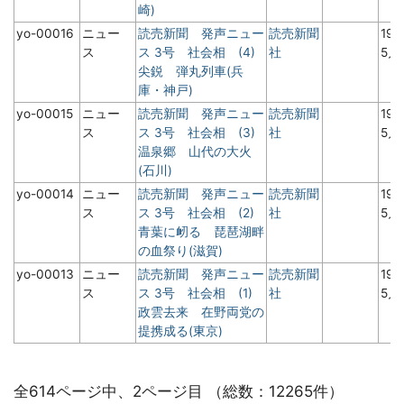
崎)
yo-00016
ニュー
読売新聞 発声ニュー
読売新聞
19
ス
ス 3号 社会相 (4)
社
5月
尖鋭 弾丸列車(兵
庫・神戸)
yo-00015
ニュー
読売新聞 発声ニュー
読売新聞
19
ス
ス 3号 社会相 (3)
社
5月
温泉郷 山代の大火
(石川)
yo-00014
ニュー
読売新聞 発声ニュー
読売新聞
19
ス
ス 3号 社会相 (2)
社
5月
青葉に衂る 琵琶湖畔
の血祭り(滋賀)
yo-00013
ニュー
読売新聞 発声ニュー
読売新聞
19
ス
ス 3号 社会相 (1)
社
5月
政雲去来 在野両党の
提携成る(東京)
全614ページ中、2ページ目 （総数：12265件）