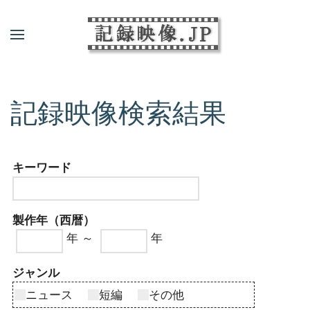
記録映像検索結果
キーワード
製作年（西暦）
年 ～
年
ジャンル
ニュース
短編
その他