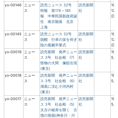
yo-00146
ニュー
読売ニュース 32号
読売新聞
19
ス
特報 第176～185
社
12
報 中華民国新政府誕
日
生 南京陥落 北京
上海
yo-00145
ニュー
読売ニュース 32号
読売新聞
19
ス
脱帽 行幸の栄を仰ぎ
社
12
陸の風雛卒業式
日
yo-00019
ニュー
読売新聞 発声ニュー
読売新聞
19
ス
ス 3号 社会相 (7)
社
5月
怪物の大関 像鮫出現
(東京)
yo-00018
ニュー
読売新聞 発声ニュー
読売新聞
19
ス
ス 3号 社会相 (6)
社
5月
湖底に沈む小河内村
(東京)
yo-00017
ニュー
読売新聞 発声ニュー
読売新聞
19
ス
ス 3号 社会相 (5)
社
5月
太古の秘扉を開く 古
墳の発掘(神奈川・川