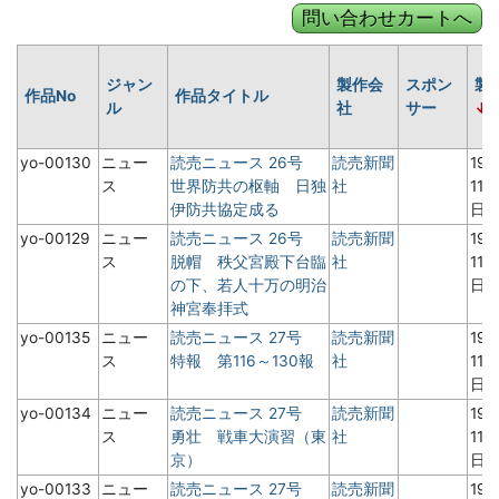
ジャン
製作会
スポン
製
作品No
作品タイトル
ル
社
サー
yo-00130
ニュー
読売ニュース 26号
読売新聞
19
ス
世界防共の枢軸 日独
社
11月
伊防共協定成る
日
yo-00129
ニュー
読売ニュース 26号
読売新聞
19
ス
脱帽 秩父宮殿下台臨
社
11月
の下、若人十万の明治
日
神宮奉拝式
yo-00135
ニュー
読売ニュース 27号
読売新聞
19
ス
特報 第116～130報
社
11月
日
yo-00134
ニュー
読売ニュース 27号
読売新聞
19
ス
勇壮 戦車大演習（東
社
11月
京）
日
yo-00133
ニュー
読売ニュース 27号
読売新聞
19