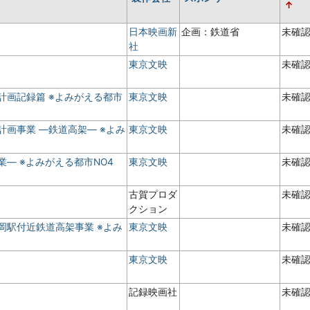
日本映画新
企画：鉄道省
未確
社
東京文映
未確
計画記録篇 ※よみがえる都市
東京文映
未確
計画事業 ―鉄道高架― ※よみ
東京文映
未確
― ※よみがえる都市NO4
東京文映
未確
古賀プロダ
未確
クション
岡駅付近鉄道高架事業 ※よみ
東京文映
未確
東京文映
未確
記録映画社
未確