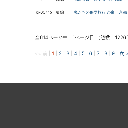
ki-00415
短編
私たちの修学旅行 奈良・京都
全614ページ中、1ページ目 （総数：1226
<< 前
|
1
|
2
|
3
|
4
|
5
|
6
|
7
|
8
|
9
|
次 