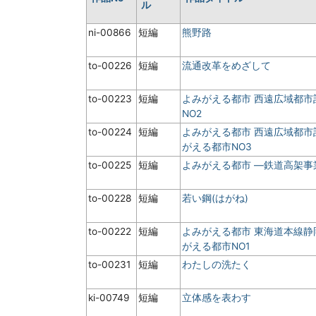
ル
ni-00866
短編
熊野路
to-00226
短編
流通改革をめざして
to-00223
短編
よみがえる都市 西遠広域都市
NO2
to-00224
短編
よみがえる都市 西遠広域都市
がえる都市NO3
to-00225
短編
よみがえる都市 ―鉄道高架事業
to-00228
短編
若い鋼(はがね)
to-00222
短編
よみがえる都市 東海道本線静
がえる都市NO1
to-00231
短編
わたしの洗たく
ki-00749
短編
立体感を表わす