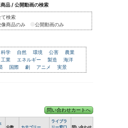
商品 / 公開動画の検索
全て検索
映像商品のみ
公開動画のみ
科学
自然
環境
公害
農業
工業
エネルギー
製造
海洋
済
国際
劇
アニメ
実景
ライブラ
年
分数
カテゴリー
リー窓口
問い合わせ