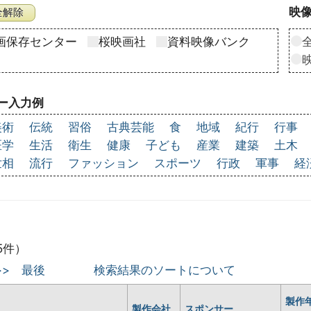
映像
画保存センター
桜映画社
資料映像バンク
ー入力例
美術
伝統
習俗
古典芸能
食
地域
紀行
行事
医学
生活
衛生
健康
子ども
産業
建築
土木
世相
流行
ファッション
スポーツ
行政
軍事
経
5件）
>>
最後
検索結果のソートについて
製作
製作会社
スポンサー