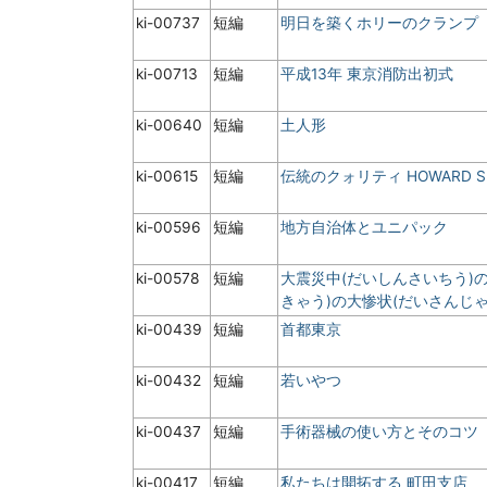
ki-00737
短編
明日を築くホリーのクランプ
ki-00713
短編
平成13年 東京消防出初式
ki-00640
短編
土人形
ki-00615
短編
伝統のクォリティ HOWARD SIN
ki-00596
短編
地方自治体とユニパック
ki-00578
短編
大震災中(だいしんさいちう)
きゃう)の大惨状(だいさんじゃ
ki-00439
短編
首都東京
ki-00432
短編
若いやつ
ki-00437
短編
手術器械の使い方とそのコツ
ki-00417
短編
私たちは開拓する 町田支店