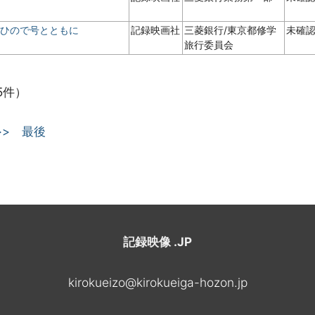
 ひので号とともに
記録映画社
三菱銀行/東京都修学
未確
旅行委員会
5件）
>>
最後
記録映像 .JP
kirokueizo@kirokueiga-hozon.jp