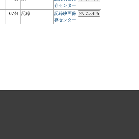
存センター
認
67分
記録
記録映画保
問い合わせる
存センター