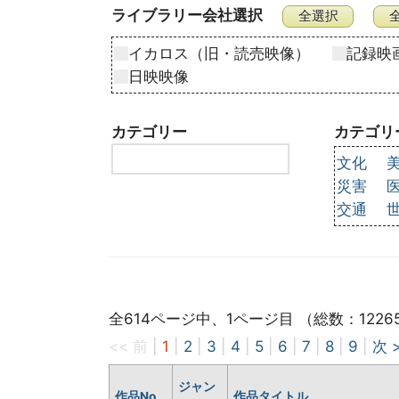
ライブラリー会社選択
イカロス（旧・読売映像）
記録映
日映映像
カテゴリー
カテゴリ
文化
災害
交通
全614ページ中、1ページ目 （総数：1226
<< 前
|
1
|
2
|
3
|
4
|
5
|
6
|
7
|
8
|
9
|
次 
ジャン
作品No
作品タイトル