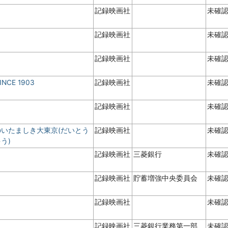
記録映画社
未確
記録映画社
未確
記録映画社
未確
CE 1903
記録映画社
未確
記録映画社
未確
のいたましき大東京(だいとう
記録映画社
未確
う)
記録映画社
三菱銀行
未確
記録映画社
貯蓄増強中央委員会
未確
記録映画社
未確
記録映画社
三菱銀行業務第一部
未確