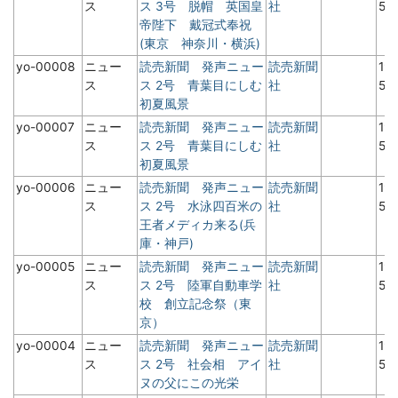
ス
ス 3号 脱帽 英国皇
社
5月
帝陛下 戴冠式奉祝
(東京 神奈川・横浜)
yo-00008
ニュー
読売新聞 発声ニュー
読売新聞
19
ス
ス 2号 青葉目にしむ
社
5
初夏風景
yo-00007
ニュー
読売新聞 発声ニュー
読売新聞
19
ス
ス 2号 青葉目にしむ
社
5
初夏風景
yo-00006
ニュー
読売新聞 発声ニュー
読売新聞
19
ス
ス 2号 水泳四百米の
社
5
王者メディカ来る(兵
庫・神戸)
yo-00005
ニュー
読売新聞 発声ニュー
読売新聞
19
ス
ス 2号 陸軍自動車学
社
5
校 創立記念祭（東
京）
yo-00004
ニュー
読売新聞 発声ニュー
読売新聞
19
ス
ス 2号 社会相 アイ
社
5
ヌの父にこの光栄