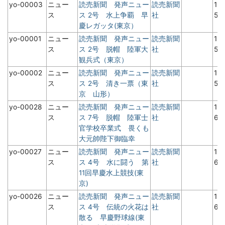
yo-00003
ニュー
読売新聞 発声ニュー
読売新聞
19
ス
ス 2号 水上争覇 早
社
5
慶レガッタ(東京）
yo-00001
ニュー
読売新聞 発声ニュー
読売新聞
19
ス
ス 2号 脱帽 陸軍大
社
5
観兵式（東京）
yo-00002
ニュー
読売新聞 発声ニュー
読売新聞
19
ス
ス 2号 清き一票（東
社
5
京 山形）
yo-00028
ニュー
読売新聞 発声ニュー
読売新聞
19
ス
ス 7号 脱帽 陸軍士
社
6
官学校卒業式 畏くも
大元帥陛下御臨幸
yo-00027
ニュー
読売新聞 発声ニュー
読売新聞
19
ス
ス 4号 水に闘う 第
社
6
11回早慶水上競技(東
京)
yo-00026
ニュー
読売新聞 発声ニュー
読売新聞
19
ス
ス 4号 伝統の火花は
社
6
散る 早慶野球線(東