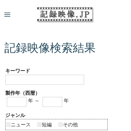
記録映像検索結果
キーワード
製作年（西暦）
年 ～
年
ジャンル
ニュース
短編
その他