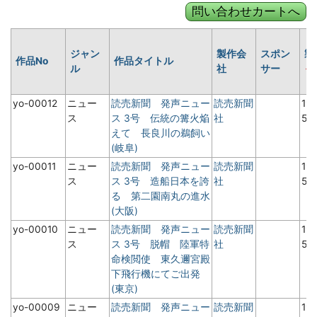
ジャン
製作会
スポン
製
作品No
作品タイトル
ル
社
サー
yo-00012
ニュー
読売新聞 発声ニュー
読売新聞
19
ス
ス 3号 伝統の篝火焔
社
5月
えて 長良川の鵜飼い
(岐阜)
yo-00011
ニュー
読売新聞 発声ニュー
読売新聞
19
ス
ス 3号 造船日本を誇
社
5月
る 第二園南丸の進水
(大阪)
yo-00010
ニュー
読売新聞 発声ニュー
読売新聞
19
ス
ス 3号 脱帽 陸軍特
社
5月
命検閲使 東久邇宮殿
下飛行機にてご出発
(東京)
yo-00009
ニュー
読売新聞 発声ニュー
読売新聞
19