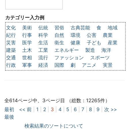
カテゴリー入力例
文化
美術
伝統
習俗
古典芸能
食
地域
紀行
行事
科学
自然
環境
公害
農業
災害
医学
生活
衛生
健康
子ども
産業
建築
土木
工業
エネルギー
製造
海洋
交通
世相
流行
ファッション
スポーツ
行政
軍事
経済
国際
劇
アニメ
実景
全614ページ中、3ページ目 （総数：12265件）
最初
<< 前
|
1
|
2
|
3
|
4
|
5
|
6
|
7
|
8
|
9
|
次 >>
最後
検索結果のソートについて