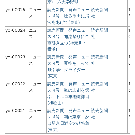
京) 六大学野球
yo-00025
ニュー
読売新聞 発声ニュー
読売新聞
19
ス
ス 4号 煙る墨田に飛
社
6
沫をあげて(東京)
yo-00024
ニュー
読売新聞 発声ニュー
読売新聞
19
ス
ス 4号 開港祭りに全
社
6
市沸き立つ(神奈川・
横浜)
yo-00023
ニュー
読売新聞 発声ニュー
読売新聞
19
ス
ス 4号 夏空を って
社
6
飛ぶ学生グライダー
(東京)
yo-00022
ニュー
読売新聞 発声ニュー
読売新聞
19
ス
ス 4号 海の悲劇を偲
社
6
ぶ トルコ軍艦遭難日
(和歌山)
yo-00021
ニュー
読売新聞 発声ニュー
読売新聞
19
ス
ス 4号 朝は東京 夕
社
6
は新京日満空の超特急
(東京)