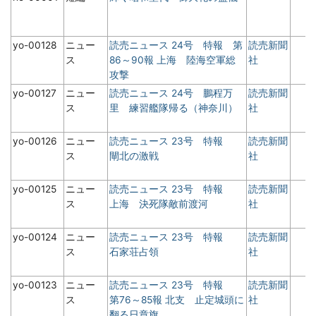
yo-00128
ニュー
読売ニュース 24号 特報 第
読売新聞
ス
86～90報 上海 陸海空軍総
社
攻撃
yo-00127
ニュー
読売ニュース 24号 鵬程万
読売新聞
ス
里 練習艦隊帰る（神奈川）
社
yo-00126
ニュー
読売ニュース 23号 特報
読売新聞
ス
閘北の激戦
社
yo-00125
ニュー
読売ニュース 23号 特報
読売新聞
ス
上海 決死隊敵前渡河
社
yo-00124
ニュー
読売ニュース 23号 特報
読売新聞
ス
石家荘占領
社
yo-00123
ニュー
読売ニュース 23号 特報
読売新聞
ス
第76～85報 北支 止定城頭に
社
翻る日章旗