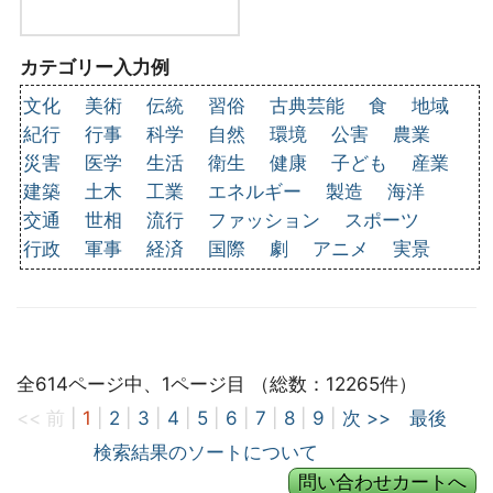
カテゴリー入力例
文化
美術
伝統
習俗
古典芸能
食
地域
紀行
行事
科学
自然
環境
公害
農業
災害
医学
生活
衛生
健康
子ども
産業
建築
土木
工業
エネルギー
製造
海洋
交通
世相
流行
ファッション
スポーツ
行政
軍事
経済
国際
劇
アニメ
実景
全614ページ中、1ページ目 （総数：12265件）
<< 前
|
1
|
2
|
3
|
4
|
5
|
6
|
7
|
8
|
9
|
次 >>
最後
検索結果のソートについて