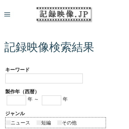
記録映像検索結果
キーワード
製作年（西暦）
年 ～
年
ジャンル
ニュース
短編
その他