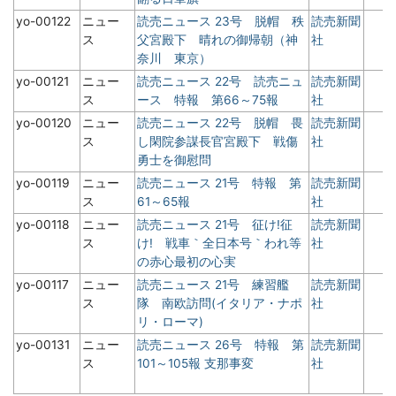
yo-00122
ニュー
読売ニュース 23号 脱帽 秩
読売新聞
ス
父宮殿下 晴れの御帰朝（神
社
奈川 東京）
yo-00121
ニュー
読売ニュース 22号 読売ニュ
読売新聞
ス
ース 特報 第66～75報
社
yo-00120
ニュー
読売ニュース 22号 脱帽 畏
読売新聞
ス
し閑院参謀長官宮殿下 戦傷
社
勇士を御慰問
yo-00119
ニュー
読売ニュース 21号 特報 第
読売新聞
ス
61～65報
社
yo-00118
ニュー
読売ニュース 21号 征け!征
読売新聞
ス
け! 戦車｀全日本号｀われ等
社
の赤心最初の心実
yo-00117
ニュー
読売ニュース 21号 練習艦
読売新聞
ス
隊 南欧訪問(イタリア・ナポ
社
リ・ローマ)
yo-00131
ニュー
読売ニュース 26号 特報 第
読売新聞
ス
101～105報 支那事変
社