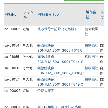
ジャン
製作会
スポ
作品No
作品タイトル
ル
社
サー
ho-00005
短編
或る保母の記録（短縮版）
芸術映画
社
sa-01054
その他
顕微鏡映像
桜映画社
自主
SGNFLM_S001_S000_T011_C
作
sa-01055
その他
顕微鏡映像
桜映画社
自主
SGNFLM_S001_S001_T044_C
作
sa-01056
その他
顕微鏡映像
桜映画社
自主
SGNFLM_S001_S002_T038_C
作
sa-01057
その他
顕微鏡映像
桜映画社
自主
SGNFLM_S001_S001_T049_C
作
ho-00002
短編
帝都大震災
ho-00001
短編
輝く昭和聖代 御大礼の盛儀