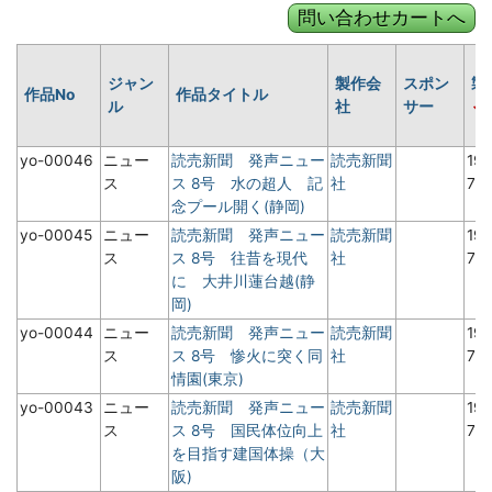
ジャン
製作会
スポン
製
作品No
作品タイトル
ル
社
サー
yo-00046
ニュー
読売新聞 発声ニュー
読売新聞
19
ス
ス 8号 水の超人 記
社
7
念プール開く(静岡)
yo-00045
ニュー
読売新聞 発声ニュー
読売新聞
19
ス
ス 8号 往昔を現代
社
7
に 大井川蓮台越(静
岡)
yo-00044
ニュー
読売新聞 発声ニュー
読売新聞
19
ス
ス 8号 惨火に突く同
社
7
情園(東京)
yo-00043
ニュー
読売新聞 発声ニュー
読売新聞
19
ス
ス 8号 国民体位向上
社
7
を目指す建国体操（大
阪)