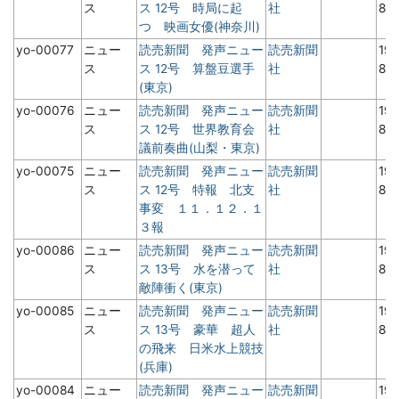
ス
ス 12号 時局に起
社
8月
つ 映画女優(神奈川)
yo-00077
ニュー
読売新聞 発声ニュー
読売新聞
19
ス
ス 12号 算盤豆選手
社
8月
(東京)
yo-00076
ニュー
読売新聞 発声ニュー
読売新聞
19
ス
ス 12号 世界教育会
社
8月
議前奏曲(山梨・東京)
yo-00075
ニュー
読売新聞 発声ニュー
読売新聞
19
ス
ス 12号 特報 北支
社
8月
事変 １１．１２．１
３報
yo-00086
ニュー
読売新聞 発声ニュー
読売新聞
19
ス
ス 13号 水を潜って
社
8月
敵陣衝く(東京)
yo-00085
ニュー
読売新聞 発声ニュー
読売新聞
19
ス
ス 13号 豪華 超人
社
8月
の飛来 日米水上競技
(兵庫)
yo-00084
ニュー
読売新聞 発声ニュー
読売新聞
19