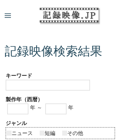
記録映像検索結果
キーワード
製作年（西暦）
年 ～
年
ジャンル
ニュース
短編
その他