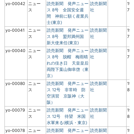
yo-00042
ニュー
読売新聞 発声ニュー
読売新聞
19
ス
ス 8号 全国安全週
社
7
間 神前に額く産業兵
士(東京)
yo-00041
ニュー
読売新聞 発声ニュー
読売新聞
19
ス
ス 8号 盟邦満州国
社
7
新大使来任(東京)
yo-00040
ニュー
読売新聞 発声ニュー
読売新聞
19
ス
ス 8号 脱帽 梅雨晴
社
7
れの佳き日 天皇皇后
両陛下葉山御幸啓（東
京）
yo-00080
ニュー
読売新聞 発声ニュー
読売新聞
19
ス
ス 12号 非常時 防
社
8月
空演習 京阪神（大
阪）
yo-00079
ニュー
読売新聞 発声ニュー
読売新聞
19
ス
ス 12号 待望 米国
社
8月
水軍来る(横浜・東京)
yo-00078
ニュー
読売新聞 発声ニュー
読売新聞
19