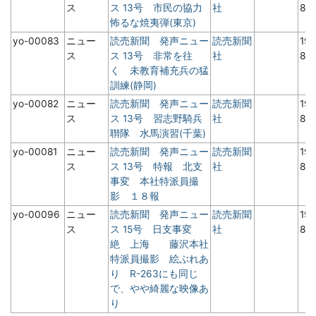
ス
ス 13号 市民の協力
社
8月
怖るな焼夷弾(東京)
yo-00083
ニュー
読売新聞 発声ニュー
読売新聞
19
ス
ス 13号 非常を往
社
8月
く 未教育補充兵の猛
訓練(静岡)
yo-00082
ニュー
読売新聞 発声ニュー
読売新聞
19
ス
ス 13号 習志野騎兵
社
8月
聨隊 水馬演習(千葉)
yo-00081
ニュー
読売新聞 発声ニュー
読売新聞
19
ス
ス 13号 特報 北支
社
8月
事変 本社特派員撮
影 １８報
yo-00096
ニュー
読売新聞 発声ニュー
読売新聞
19
ス
ス 15号 日支事変
社
8月
絶 上海 藤沢本社
特派員撮影 絵ぶれあ
り R-263にも同じ
で、やや綺麗な映像あ
り