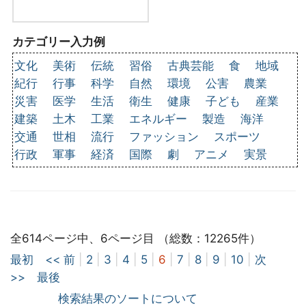
カテゴリー入力例
文化
美術
伝統
習俗
古典芸能
食
地域
紀行
行事
科学
自然
環境
公害
農業
災害
医学
生活
衛生
健康
子ども
産業
建築
土木
工業
エネルギー
製造
海洋
交通
世相
流行
ファッション
スポーツ
行政
軍事
経済
国際
劇
アニメ
実景
全614ページ中、6ページ目 （総数：12265件）
最初
<< 前
|
2
|
3
|
4
|
5
|
6
|
7
|
8
|
9
|
10
|
次
>>
最後
検索結果のソートについて