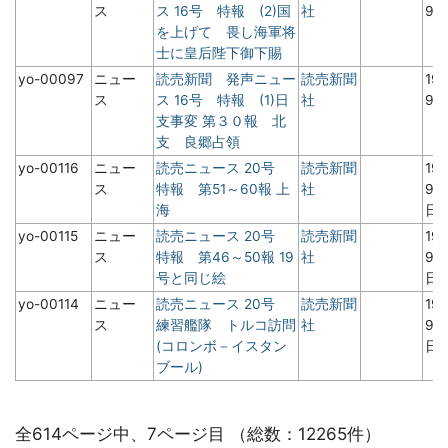
ス
ス 16号 特報 (2)国
社
9
を上げて 畏し海軍将
士に皇后陛下御下賜
yo-00097
ニュー
読売新聞 発声ニュー
読売新聞
19
ス
ス 16号 特報 (1)日
社
9
支事変 第３０報 北
支 良郷占領
yo-00116
ニュー
読売ニュース 20号
読売新聞
19
ス
特報 第51～60報 上
社
9月
海
日
yo-00115
ニュー
読売ニュース 20号
読売新聞
19
ス
特報 第46～50報 19
社
9月
号と同じ絵
日
yo-00114
ニュー
読売ニュース 20号
読売新聞
19
ス
練習艦隊 トルコ訪問
社
9月
(コロンボ－イスタン
日
ブール)
全614ページ中、7ページ目 （総数：12265件）