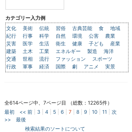
カテゴリー入力例
文化
美術
伝統
習俗
古典芸能
食
地域
紀行
行事
科学
自然
環境
公害
農業
災害
医学
生活
衛生
健康
子ども
産業
建築
土木
工業
エネルギー
製造
海洋
交通
世相
流行
ファッション
スポーツ
行政
軍事
経済
国際
劇
アニメ
実景
全614ページ中、7ページ目 （総数：12265件）
最初
<< 前
|
3
|
4
|
5
|
6
|
7
|
8
|
9
|
10
|
11
|
次
>>
最後
検索結果のソートについて