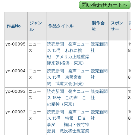
ジャン
製作会
スポン
製
作品No
作品タイトル
ル
社
サー
yo-00095
ニュー
読売新聞 発声ニュー
読売新聞
19
ス
ス 15号 われに挑
社
8月
戦 アメリカ上陸重爆
隊来朝(横浜・東京)
yo-00094
ニュー
読売新聞 発声ニュー
読売新聞
19
ス
ス 15号 東照宮奉
社
8月
納 武道大会(日光)
yo-00093
ニュー
読売新聞 発声ニュー
読売新聞
19
ス
ス 15号 この声 こ
社
8月
の精神（東京）
yo-00092
ニュー
読売新聞 発声ニュー
読売新聞
19
ス
ス 15号 特報 日支
社
8月
事変 樋口・佐竹特
派員 戦没将士慰霊祭