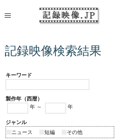
記録映像検索結果
キーワード
製作年（西暦）
年 ～
年
ジャンル
ニュース
短編
その他