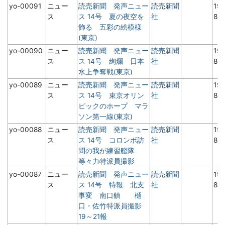
yo-00091
ニュー
読売新聞 発声ニュー
読売新聞
19
ス
ス 14号 夏の夜空を
社
8
飾る 五彩の絵模様
(東京)
yo-00090
ニュー
読売新聞 発声ニュー
読売新聞
19
ス
ス 14号 絢爛 日本
社
8
水上争奪戦(東京)
yo-00089
ニュー
読売新聞 発声ニュー
読売新聞
19
ス
ス 14号 東京オリン
社
8
ピックのホープ マラ
ソン第一線(東京)
yo-00088
ニュー
読売新聞 発声ニュー
読売新聞
19
ス
ス 14号 コロンボ訪
社
8
問の我が練習艦隊
等々力特派員撮影
yo-00087
ニュー
読売新聞 発声ニュー
読売新聞
19
ス
ス 14号 特報 北支
社
8
事変 南口鎮 樋
口・佐竹特派員撮影
19～21報