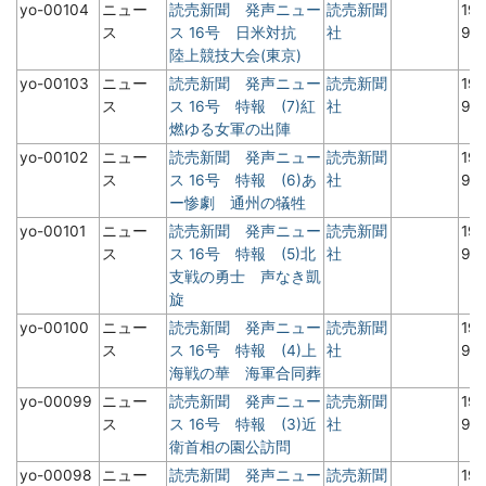
yo-00104
ニュー
読売新聞 発声ニュー
読売新聞
19
ス
ス 16号 日米対抗
社
9
陸上競技大会(東京)
yo-00103
ニュー
読売新聞 発声ニュー
読売新聞
19
ス
ス 16号 特報 (7)紅
社
9
燃ゆる女軍の出陣
yo-00102
ニュー
読売新聞 発声ニュー
読売新聞
19
ス
ス 16号 特報 (6)あ
社
9
ー惨劇 通州の犠牲
yo-00101
ニュー
読売新聞 発声ニュー
読売新聞
19
ス
ス 16号 特報 (5)北
社
9
支戦の勇士 声なき凱
旋
yo-00100
ニュー
読売新聞 発声ニュー
読売新聞
19
ス
ス 16号 特報 (4)上
社
9
海戦の華 海軍合同葬
yo-00099
ニュー
読売新聞 発声ニュー
読売新聞
19
ス
ス 16号 特報 (3)近
社
9
衛首相の園公訪問
yo-00098
ニュー
読売新聞 発声ニュー
読売新聞
19