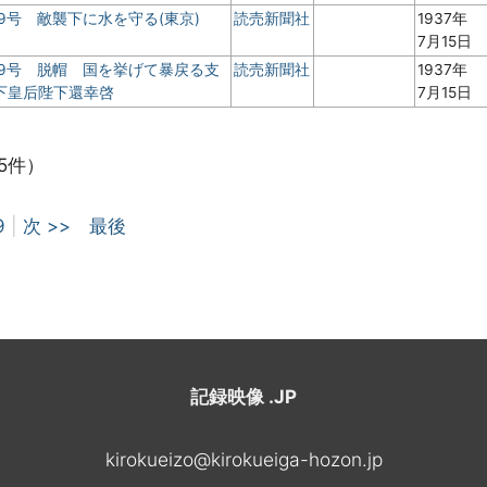
9号 敵襲下に水を守る(東京)
読売新聞社
1937年
7月15日
 9号 脱帽 国を挙げて暴戻る支
読売新聞社
1937年
下皇后陛下還幸啓
7月15日
5件）
9
|
次 >>
最後
記録映像 .JP
kirokueizo@kirokueiga-hozon.jp