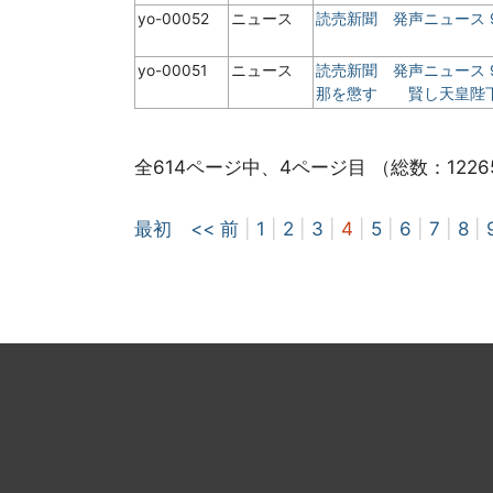
yo-00052
ニュース
読売新聞 発声ニュース 
yo-00051
ニュース
読売新聞 発声ニュース
那を懲す 賢し天皇陛
全614ページ中、4ページ目 （総数：1226
最初
<< 前
|
1
|
2
|
3
|
4
|
5
|
6
|
7
|
8
|