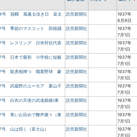
 4号 脱帽 風薫る佳き日 皇太
読売新聞社
1937年
6月9日
7号 季節のマスコット 田植踊
読売新聞社
1937年
7月1日
7号 レスリング 日米対抗代表
読売新聞社
1937年
7月1日
7号 日本で最初 小学校に短艇
読売新聞社
1937年
7月1日
7号 龍虎相搏つ 職業野球 豪
読売新聞社
1937年
7月1日
7号 武蔵野のユーモア 案山子
読売新聞社
1937年
7月1日
7号 白衣の天使の武道鍛錬(東
読売新聞社
1937年
7月1日
7号 青いお目めで鞭声粛々（東
読売新聞社
1937年
7月1日
7号 山は招く（富士山）
読売新聞社
1937年
7月1日