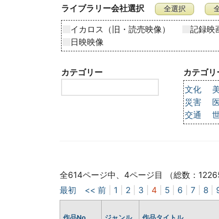
ライブラリー会社選択
イカロス（旧・読売映像）
記録映
日映映像
カテゴリー
カテゴリ
文化
災害
交通
全614ページ中、4ページ目 （総数：1226
最初
<< 前
|
1
|
2
|
3
|
4
|
5
|
6
|
7
|
8
|
作品No
ジャンル
作品タイトル