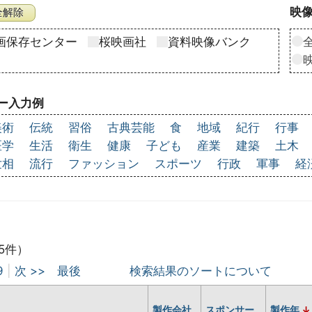
映像
画保存センター
桜映画社
資料映像バンク
ー入力例
美術
伝統
習俗
古典芸能
食
地域
紀行
行事
医学
生活
衛生
健康
子ども
産業
建築
土木
世相
流行
ファッション
スポーツ
行政
軍事
経
5件）
9
|
次 >>
最後
検索結果のソートについて
製作会社
スポンサー
製作年