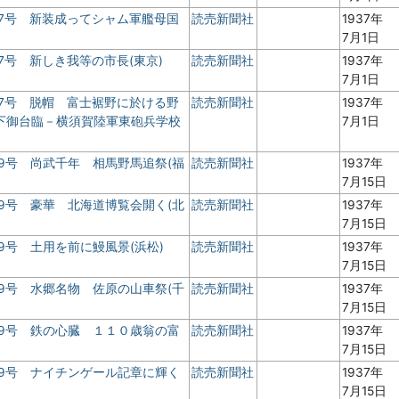
7号 新装成ってシャム軍艦母国
読売新聞社
1937年
7月1日
7号 新しき我等の市長(東京)
読売新聞社
1937年
7月1日
7号 脱帽 富士裾野に於ける野
読売新聞社
1937年
下御台臨－横須賀陸軍東砲兵学校
7月1日
9号 尚武千年 相馬野馬追祭(福
読売新聞社
1937年
7月15日
9号 豪華 北海道博覧会開く(北
読売新聞社
1937年
7月15日
9号 土用を前に鰻風景(浜松)
読売新聞社
1937年
7月15日
9号 水郷名物 佐原の山車祭(千
読売新聞社
1937年
7月15日
 9号 鉄の心臓 １１０歳翁の富
読売新聞社
1937年
7月15日
 9号 ナイチンゲール記章に輝く
読売新聞社
1937年
7月15日