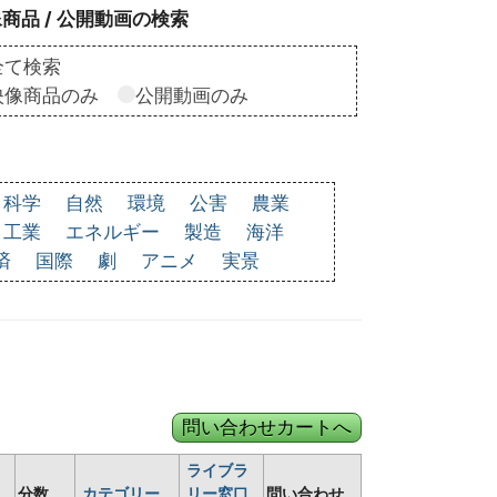
商品 / 公開動画の検索
全て検索
映像商品のみ
公開動画のみ
科学
自然
環境
公害
農業
工業
エネルギー
製造
海洋
済
国際
劇
アニメ
実景
ライブラ
分数
カテゴリー
リー窓口
問い合わせ