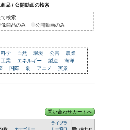
商品 / 公開動画の検索
全て検索
映像商品のみ
公開動画のみ
科学
自然
環境
公害
農業
工業
エネルギー
製造
海洋
済
国際
劇
アニメ
実景
ライブラ
分数
カテゴリー
リー窓口
問い合わせ