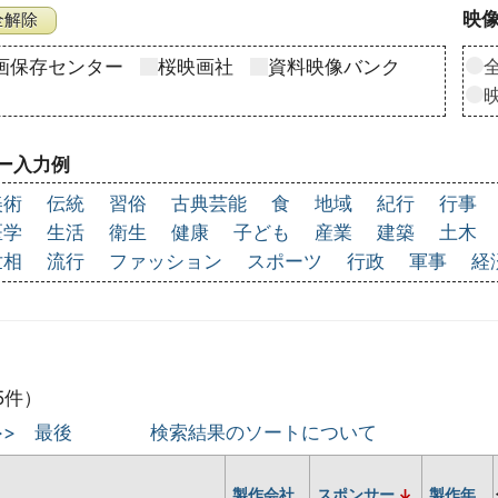
映像
画保存センター
桜映画社
資料映像バンク
ー入力例
美術
伝統
習俗
古典芸能
食
地域
紀行
行事
医学
生活
衛生
健康
子ども
産業
建築
土木
世相
流行
ファッション
スポーツ
行政
軍事
経
5件）
>>
最後
検索結果のソートについて
製作会社
スポンサー
製作年