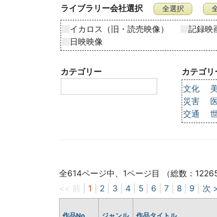
ライブラリー会社選択
イカロス（旧・読売映像）
記録映
日映映像
カテゴリー
カテゴリ
文化
災害
交通
全614ページ中、1ページ目 （総数：1226
<< 前
|
1
|
2
|
3
|
4
|
5
|
6
|
7
|
8
|
9
|
次 
作品No
ジャンル
作品タイトル