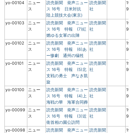
yo-00104
ニュー
読売新聞 発声ニュー
読売新聞
19
ス
ス 16号 日米対抗
社
9
陸上競技大会(東京)
yo-00103
ニュー
読売新聞 発声ニュー
読売新聞
19
ス
ス 16号 特報 (7)紅
社
9
燃ゆる女軍の出陣
yo-00102
ニュー
読売新聞 発声ニュー
読売新聞
19
ス
ス 16号 特報 (6)あ
社
9
ー惨劇 通州の犠牲
yo-00101
ニュー
読売新聞 発声ニュー
読売新聞
19
ス
ス 16号 特報 (5)北
社
9
支戦の勇士 声なき凱
旋
yo-00100
ニュー
読売新聞 発声ニュー
読売新聞
19
ス
ス 16号 特報 (4)上
社
9
海戦の華 海軍合同葬
yo-00099
ニュー
読売新聞 発声ニュー
読売新聞
19
ス
ス 16号 特報 (3)近
社
9
衛首相の園公訪問
yo-00098
ニュー
読売新聞 発声ニュー
読売新聞
19