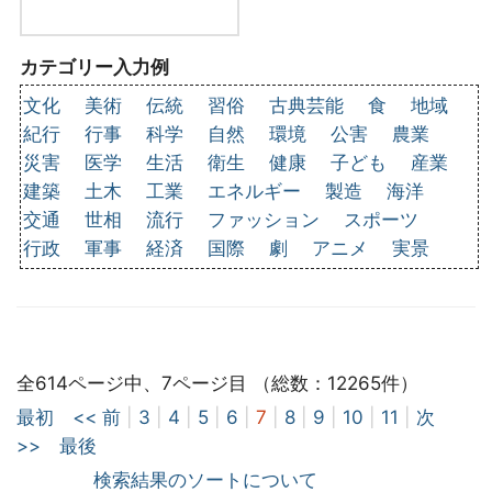
カテゴリー入力例
文化
美術
伝統
習俗
古典芸能
食
地域
紀行
行事
科学
自然
環境
公害
農業
災害
医学
生活
衛生
健康
子ども
産業
建築
土木
工業
エネルギー
製造
海洋
交通
世相
流行
ファッション
スポーツ
行政
軍事
経済
国際
劇
アニメ
実景
全614ページ中、7ページ目 （総数：12265件）
最初
<< 前
|
3
|
4
|
5
|
6
|
7
|
8
|
9
|
10
|
11
|
次
>>
最後
検索結果のソートについて