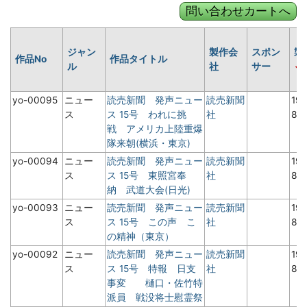
ジャン
製作会
スポン
製
作品No
作品タイトル
ル
社
サー
yo-00095
ニュー
読売新聞 発声ニュー
読売新聞
19
ス
ス 15号 われに挑
社
8月
戦 アメリカ上陸重爆
隊来朝(横浜・東京)
yo-00094
ニュー
読売新聞 発声ニュー
読売新聞
19
ス
ス 15号 東照宮奉
社
8月
納 武道大会(日光)
yo-00093
ニュー
読売新聞 発声ニュー
読売新聞
19
ス
ス 15号 この声 こ
社
8月
の精神（東京）
yo-00092
ニュー
読売新聞 発声ニュー
読売新聞
19
ス
ス 15号 特報 日支
社
8月
事変 樋口・佐竹特
派員 戦没将士慰霊祭