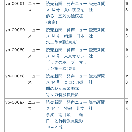
yo-00091
ニュー
読売新聞 発声ニュー
読売新聞
19
ス
ス 14号 夏の夜空を
社
8
飾る 五彩の絵模様
(東京)
yo-00090
ニュー
読売新聞 発声ニュー
読売新聞
19
ス
ス 14号 絢爛 日本
社
8
水上争奪戦(東京)
yo-00089
ニュー
読売新聞 発声ニュー
読売新聞
19
ス
ス 14号 東京オリン
社
8
ピックのホープ マラ
ソン第一線(東京)
yo-00088
ニュー
読売新聞 発声ニュー
読売新聞
19
ス
ス 14号 コロンボ訪
社
8
問の我が練習艦隊
等々力特派員撮影
yo-00087
ニュー
読売新聞 発声ニュー
読売新聞
19
ス
ス 14号 特報 北支
社
8
事変 南口鎮 樋
口・佐竹特派員撮影
19～21報