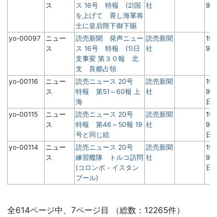
ス
ス 16号 特報 (2)国
社
9
を上げて 畏し海軍将
士に皇后陛下御下賜
yo-00097
ニュー
読売新聞 発声ニュー
読売新聞
19
ス
ス 16号 特報 (1)日
社
9
支事変 第３０報 北
支 良郷占領
yo-00116
ニュー
読売ニュース 20号
読売新聞
19
ス
特報 第51～60報 上
社
9月
海
日
yo-00115
ニュー
読売ニュース 20号
読売新聞
19
ス
特報 第46～50報 19
社
9月
号と同じ絵
日
yo-00114
ニュー
読売ニュース 20号
読売新聞
19
ス
練習艦隊 トルコ訪問
社
9月
(コロンボ－イスタン
日
ブール)
全614ページ中、7ページ目 （総数：12265件）