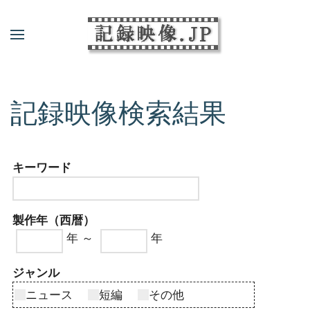
記録映像検索結果
キーワード
製作年（西暦）
年 ～
年
ジャンル
ニュース
短編
その他