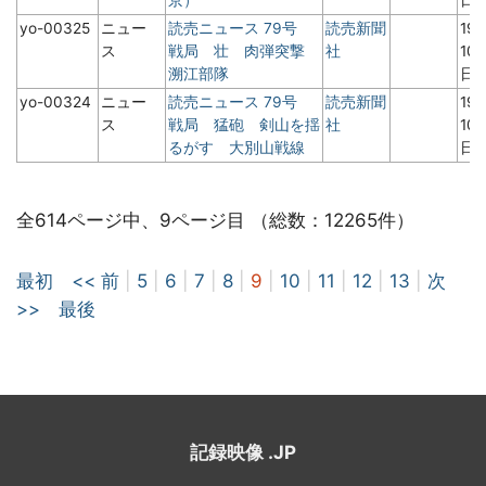
yo-00325
ニュー
読売ニュース 79号
読売新聞
19
ス
戦局 壮 肉弾突撃
社
10
溯江部隊
日
yo-00324
ニュー
読売ニュース 79号
読売新聞
19
ス
戦局 猛砲 剣山を揺
社
10
るがす 大別山戦線
日
全614ページ中、9ページ目 （総数：12265件）
最初
<< 前
|
5
|
6
|
7
|
8
|
9
|
10
|
11
|
12
|
13
|
次
>>
最後
記録映像 .JP