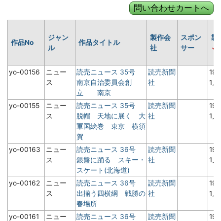
ジャン
製作会
スポン
製
作品No
作品タイトル
ル
社
サー
yo-00156
ニュー
読売ニュース 35号
読売新聞
19
ス
南京自治委員会創
社
1月
立 南京
yo-00155
ニュー
読売ニュース 35号
読売新聞
19
ス
脱帽 天地に展く 大
社
1月
軍国絵巻 東京 横須
賀
yo-00163
ニュー
読売ニュース 36号
読売新聞
19
ス
銀盤に踊る スキー・
社
1月
スケート(北海道)
yo-00162
ニュー
読売ニュース 36号
読売新聞
19
ス
出揃う四横綱 戦勝の
社
1月
春場所
yo-00161
ニュー
読売ニュース 36号
読売新聞
19