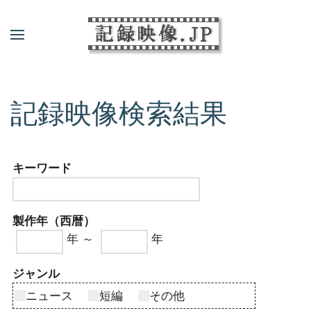
記録映像検索結果
キーワード
製作年（西暦）
年 ～
年
ジャンル
ニュース
短編
その他