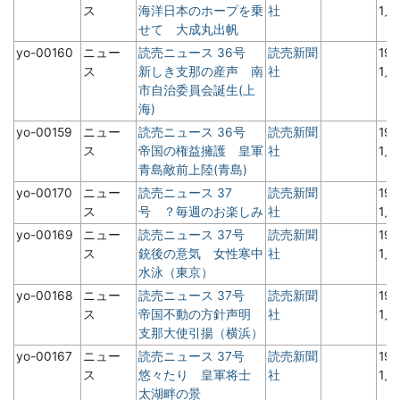
ス
海洋日本のホープを乗
社
1月
せて 大成丸出帆
yo-00160
ニュー
読売ニュース 36号
読売新聞
19
ス
新しき支那の産声 南
社
1月
市自治委員会誕生(上
海)
yo-00159
ニュー
読売ニュース 36号
読売新聞
19
ス
帝国の権益擁護 皇軍
社
1月
青島敵前上陸(青島)
yo-00170
ニュー
読売ニュース 37
読売新聞
19
ス
号 ？毎週のお楽しみ
社
1月
yo-00169
ニュー
読売ニュース 37号
読売新聞
19
ス
銃後の意気 女性寒中
社
1月
水泳（東京）
yo-00168
ニュー
読売ニュース 37号
読売新聞
19
ス
帝国不動の方針声明
社
1月
支那大使引揚（横浜）
yo-00167
ニュー
読売ニュース 37号
読売新聞
19
ス
悠々たり 皇軍将士
社
1月
太湖畔の景