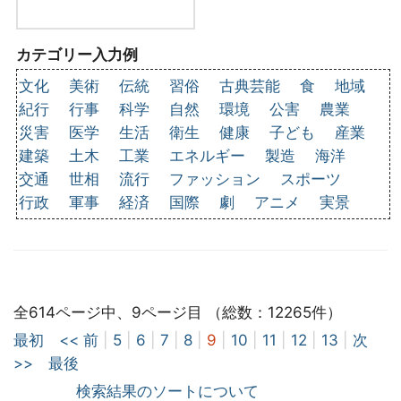
カテゴリー入力例
文化
美術
伝統
習俗
古典芸能
食
地域
紀行
行事
科学
自然
環境
公害
農業
災害
医学
生活
衛生
健康
子ども
産業
建築
土木
工業
エネルギー
製造
海洋
交通
世相
流行
ファッション
スポーツ
行政
軍事
経済
国際
劇
アニメ
実景
全614ページ中、9ページ目 （総数：12265件）
最初
<< 前
|
5
|
6
|
7
|
8
|
9
|
10
|
11
|
12
|
13
|
次
>>
最後
検索結果のソートについて