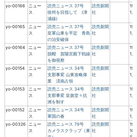
yo-00166
ニュー
読売ニュース 37号
読売新聞
19
ス
徐州を目指して (津
社
1月
浦線)
yo-00165
ニュー
読売ニュース 37号
読売新聞
19
ス
皇軍山東を平定 青島
社
1月
の治安確保
yo-00164
ニュー
読売ニュース 37号
読売新聞
19
ス
脱帽 賀陽宮殿下戦線
社
1月
を御視察
yo-00154
ニュー
読売ニュース 34号
読売新聞
19
ス
支那事変 山東攻略偉
社
1月
業 済南占領
yo-00153
ニュー
読売ニュース 34号
読売新聞
19
ス
支那事変 皇旗堂々抗
社
1月
洲を制す
yo-00152
ニュー
読売ニュース 34号
読売新聞
19
ス
軍国の春
社
1月
yo-00326
ニュー
読売ニュース 79号
読売新聞
19
ス
カメラスクラップ（東
社
10
京）
日