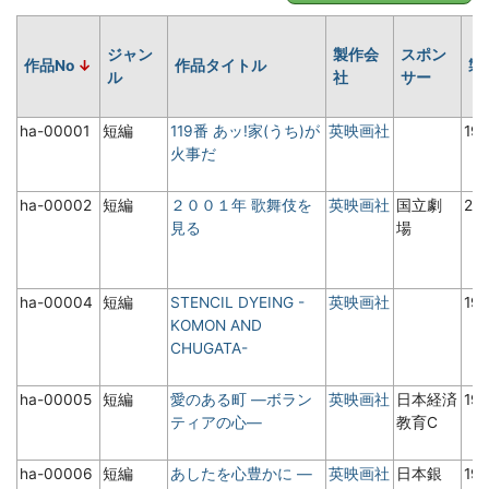
ジャン
製作会
スポン
作品No
作品タイトル
製
ル
社
サー
ha-00001
短編
119番 あッ!家(うち)が
英映画社
19
火事だ
ha-00002
短編
２００１年 歌舞伎を
英映画社
国立劇
20
見る
場
ha-00004
短編
STENCIL DYEING -
英映画社
19
KOMON AND
CHUGATA-
ha-00005
短編
愛のある町 ―ボラン
英映画社
日本経済
19
ティアの心―
教育C
ha-00006
短編
あしたを心豊かに ―
英映画社
日本銀
19