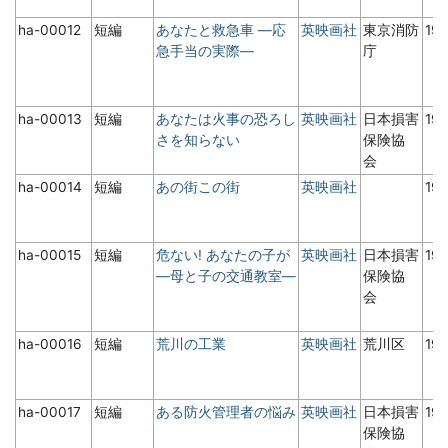
ha-00012
短編
あなたと救急車 ―応
英映画社
東京消防
19
急手当の実際―
庁
ha-00013
短編
あなたは火事の恐ろし
英映画社
日本損害
19
さを知らない
保険協
会
ha-00014
短編
あの街この街
英映画社
19
ha-00015
短編
危ない! あなたの子が
英映画社
日本損害
19
―母と子の交通教室―
保険協
会
ha-00016
短編
荒川の工業
英映画社
荒川区
19
ha-00017
短編
ある防火管理者の悩み
英映画社
日本損害
19
保険協