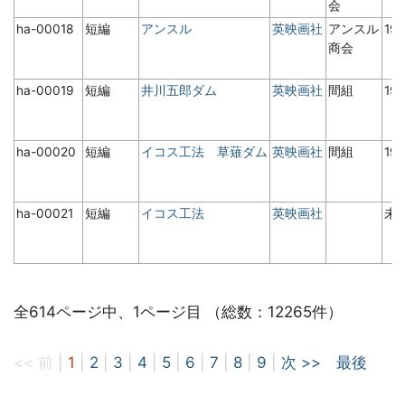
会
ha-00018
短編
アンスル
英映画社
アンスル
19
商会
ha-00019
短編
井川五郎ダム
英映画社
間組
19
ha-00020
短編
イコス工法 草薙ダム
英映画社
間組
19
ha-00021
短編
イコス工法
英映画社
未
全614ページ中、1ページ目 （総数：12265件）
<< 前
|
1
|
2
|
3
|
4
|
5
|
6
|
7
|
8
|
9
|
次 >>
最後