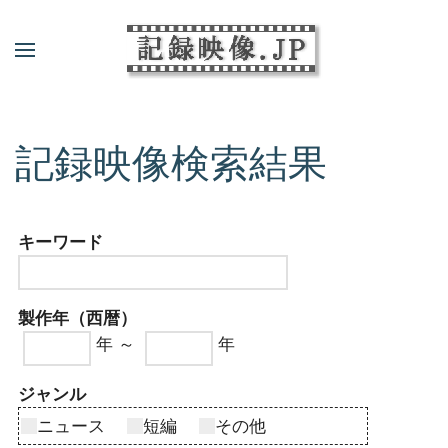
記録映像検索結果
キーワード
製作年（西暦）
年 ～
年
ジャンル
ニュース
短編
その他