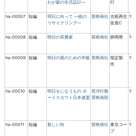
わが家の生活設計―
行
ha-00007
短編
明日に向って ―紙の
英映画社
古紙再生
19
リサイクリング―
促進C
ha-00008
短編
明日の茶農家
英映画社
静岡県
19
ha-00009
短編
明日の親のための学級
英映画社
指定製
19
作
ha-00010
短編
明日をになうもの ボ
英洋行教
19
ーイスカウト日本連盟
育映画部
ha-00011
短編
新しい街
英映画社
東京コー
19
プ