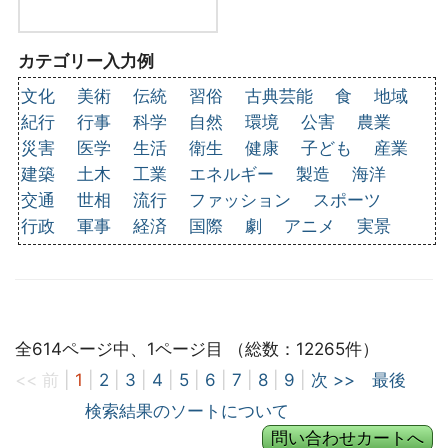
カテゴリー入力例
文化
美術
伝統
習俗
古典芸能
食
地域
紀行
行事
科学
自然
環境
公害
農業
災害
医学
生活
衛生
健康
子ども
産業
建築
土木
工業
エネルギー
製造
海洋
交通
世相
流行
ファッション
スポーツ
行政
軍事
経済
国際
劇
アニメ
実景
全614ページ中、1ページ目 （総数：12265件）
<< 前
|
1
|
2
|
3
|
4
|
5
|
6
|
7
|
8
|
9
|
次 >>
最後
検索結果のソートについて