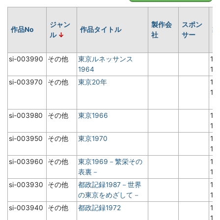
ジャン
製作会
スポン
作品No
作品タイトル
製
ル
社
サー
si-003990
その他
東京ルネッサンス
19
1964
1
si-003970
その他
東京20年
19
1
si-003980
その他
東京1966
19
1
si-003950
その他
東京1970
19
1
si-003960
その他
東京1969－繁栄その
19
表裏－
1
si-003930
その他
都政記録1987－世界
19
の東京をめざして－
1
si-003940
その他
都政記録1972
19
1