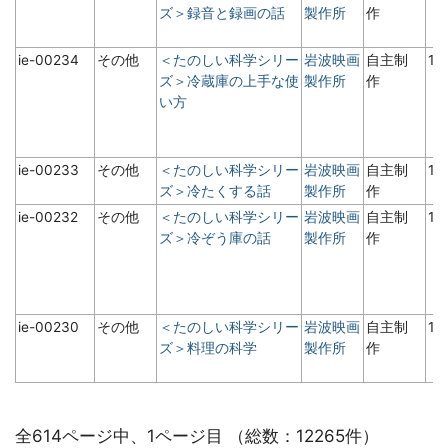
ズ＞録音と録画の話
製作所
作
ie-00234
その他
＜たのしい科学シリー
岩波映画
自主制
19
ズ＞冷蔵庫の上手な使
製作所
作
い方
ie-00233
その他
＜たのしい科学シリー
岩波映画
自主制
19
ズ＞冷たくする話
製作所
作
ie-00232
その他
＜たのしい科学シリー
岩波映画
自主制
1
ズ＞冷ぞう庫の話
製作所
作
ie-00230
その他
＜たのしい科学シリー
岩波映画
自主制
19
ズ＞料理の科学
製作所
作
全614ページ中、1ページ目 （総数：12265件）