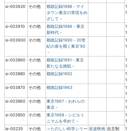
si-003920
その他
都政記録1988－マイ
19
タウン東京の実現をめ
1
ざして－
si-003910
その他
都政記録1989－東京
19
新時代－
1
si-003900
その他
都政記録1990－20世
19
紀の扉を開く東京’90
1
－
si-003890
その他
都政記録1991－東京
19
新たなる挑戦－
1
si-003880
その他
都政記録1992
19
1
si-003870
その他
都政記録1963
19
1
si-003860
その他
東京1967－われらの
19
東京－
1
si-003850
その他
東京1968－シビルミ
19
ニマムを求めて－
1
ie-00235
その他
＜たのしい科学シリー
岩波映画
自主制
19