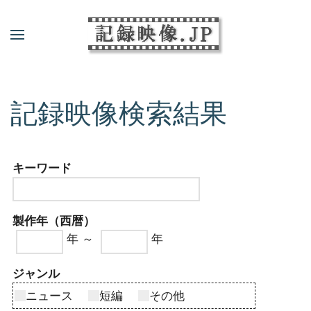
記録映像検索結果
キーワード
製作年（西暦）
年 ～
年
ジャンル
ニュース
短編
その他