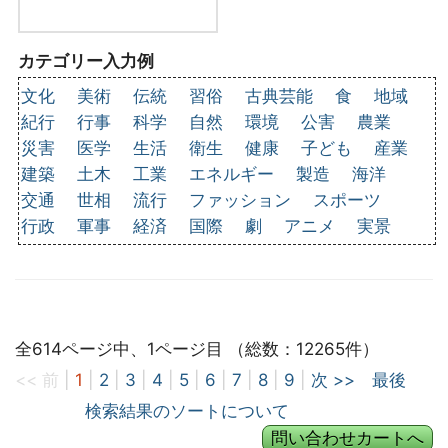
カテゴリー入力例
文化
美術
伝統
習俗
古典芸能
食
地域
紀行
行事
科学
自然
環境
公害
農業
災害
医学
生活
衛生
健康
子ども
産業
建築
土木
工業
エネルギー
製造
海洋
交通
世相
流行
ファッション
スポーツ
行政
軍事
経済
国際
劇
アニメ
実景
全614ページ中、1ページ目 （総数：12265件）
<< 前
|
1
|
2
|
3
|
4
|
5
|
6
|
7
|
8
|
9
|
次 >>
最後
検索結果のソートについて