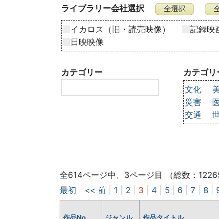
ライブラリー会社選択
イカロス（旧・読売映像）
記録映
日映映像
カテゴリー
カテゴリ
文化
災害
交通
全614ページ中、3ページ目 （総数：1226
最初
<< 前
|
1
|
2
|
3
|
4
|
5
|
6
|
7
|
8
|
作品No
ジャンル
作品タイトル