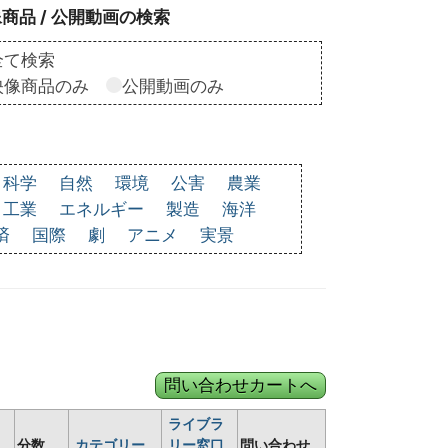
商品 / 公開動画の検索
全て検索
映像商品のみ
公開動画のみ
科学
自然
環境
公害
農業
工業
エネルギー
製造
海洋
済
国際
劇
アニメ
実景
ライブラ
分数
カテゴリー
リー窓口
問い合わせ