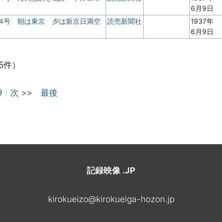
6月9日
 4号 朝は東京 夕は新京日満空
読売新聞社
1937年
6月9日
5件）
9
|
次 >>
最後
記録映像 .JP
kirokueizo@kirokueiga-hozon.jp