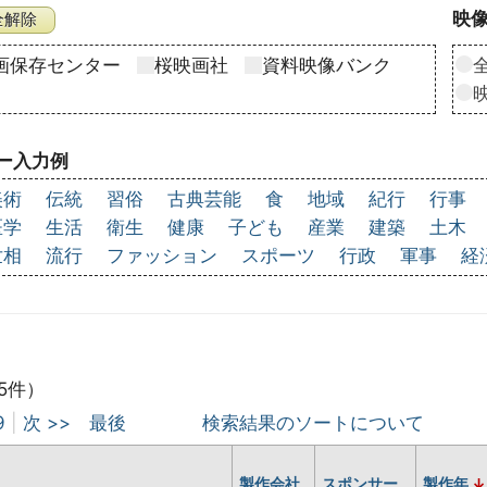
映像
画保存センター
桜映画社
資料映像バンク
ー入力例
美術
伝統
習俗
古典芸能
食
地域
紀行
行事
医学
生活
衛生
健康
子ども
産業
建築
土木
世相
流行
ファッション
スポーツ
行政
軍事
経
5件）
9
|
次 >>
最後
検索結果のソートについて
製作会社
スポンサー
製作年