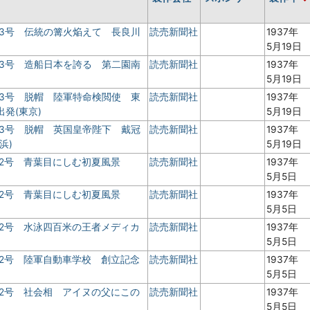
 3号 伝統の篝火焔えて 長良川
読売新聞社
1937年
5月19日
 3号 造船日本を誇る 第二園南
読売新聞社
1937年
5月19日
 3号 脱帽 陸軍特命検閲使 東
読売新聞社
1937年
発(東京)
5月19日
 3号 脱帽 英国皇帝陛下 戴冠
読売新聞社
1937年
浜)
5月19日
 2号 青葉目にしむ初夏風景
読売新聞社
1937年
5月5日
 2号 青葉目にしむ初夏風景
読売新聞社
1937年
5月5日
 2号 水泳四百米の王者メディカ
読売新聞社
1937年
5月5日
 2号 陸軍自動車学校 創立記念
読売新聞社
1937年
5月5日
 2号 社会相 アイヌの父にこの
読売新聞社
1937年
5月5日