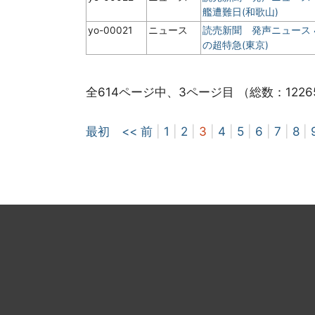
艦遭難日(和歌山)
yo-00021
ニュース
読売新聞 発声ニュース
の超特急(東京)
全614ページ中、3ページ目 （総数：1226
最初
<< 前
|
1
|
2
|
3
|
4
|
5
|
6
|
7
|
8
|