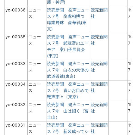
庫・神戸)
yo-00036
ニュー
読売新聞 発声ニュー
読売新聞
19
ス
ス 7号 龍虎相搏つ
社
7月
職業野球 豪華戦(東
京)
yo-00035
ニュー
読売新聞 発声ニュー
読売新聞
19
ス
ス 7号 武蔵野のユー
社
7月
モア 案山子展覧会
(東京)
yo-00033
ニュー
読売新聞 発声ニュー
読売新聞
19
ス
ス 7号 白衣の天使の
社
7月
武道鍛錬(東京)
yo-00034
ニュー
読売新聞 発声ニュー
読売新聞
19
ス
ス 7号 青いお目めで
社
7月
鞭声粛々（東京)
yo-00032
ニュー
読売新聞 発声ニュー
読売新聞
19
ス
ス 7号 山は招く（富
社
7月
士山）
yo-00031
ニュー
読売新聞 発声ニュー
読売新聞
19
ス
ス 7号 新装成ってシ
社
7月