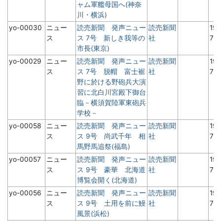
ャム軍艦母国へ(神奈
川・横浜)
yo-00030
ニュー
読売新聞 発声ニュー
読売新聞
19
ス
ス 7号 新しき我等の
社
7月
市長(東京)
yo-00029
ニュー
読売新聞 発声ニュー
読売新聞
19
ス
ス 7号 脱帽 富士裾
社
7月
野に於ける野砲兵大演
習に北白川宮殿下御台
臨－横須賀陸軍東砲兵
学校－
yo-00058
ニュー
読売新聞 発声ニュー
読売新聞
19
ス
ス 9号 尚武千年 相
社
7月
馬野馬追祭(福島)
yo-00057
ニュー
読売新聞 発声ニュー
読売新聞
19
ス
ス 9号 豪華 北海道
社
7月
博覧会開く(北海道)
yo-00056
ニュー
読売新聞 発声ニュー
読売新聞
19
ス
ス 9号 土用を前に鰻
社
7月
風景(浜松)