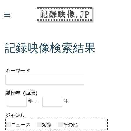
記録映像検索結果
キーワード
製作年（西暦）
年 ～
年
ジャンル
ニュース
短編
その他