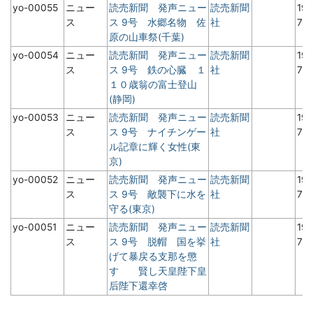
yo-00055
ニュー
読売新聞 発声ニュー
読売新聞
19
ス
ス 9号 水郷名物 佐
社
7月
原の山車祭(千葉)
yo-00054
ニュー
読売新聞 発声ニュー
読売新聞
19
ス
ス 9号 鉄の心臓 １
社
7月
１０歳翁の富士登山
(静岡)
yo-00053
ニュー
読売新聞 発声ニュー
読売新聞
19
ス
ス 9号 ナイチンゲー
社
7月
ル記章に輝く女性(東
京)
yo-00052
ニュー
読売新聞 発声ニュー
読売新聞
19
ス
ス 9号 敵襲下に水を
社
7月
守る(東京)
yo-00051
ニュー
読売新聞 発声ニュー
読売新聞
19
ス
ス 9号 脱帽 国を挙
社
7月
げて暴戻る支那を懲
す 賢し天皇陛下皇
后陛下還幸啓