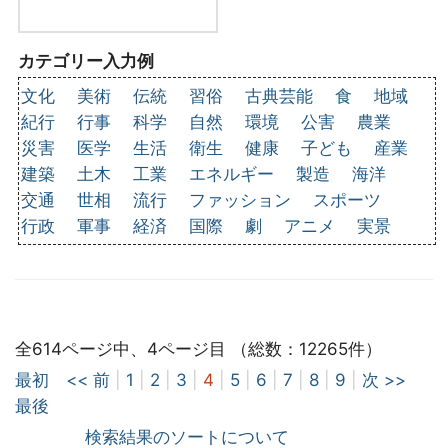
カテゴリー入力例
文化
美術
伝統
習俗
古典芸能
食
地域
紀行
行事
科学
自然
環境
公害
農業
災害
医学
生活
衛生
健康
子ども
産業
建築
土木
工業
エネルギー
製造
海洋
交通
世相
流行
ファッション
スポーツ
行政
軍事
経済
国際
劇
アニメ
実景
全614ページ中、4ページ目 （総数：12265件）
最初
<< 前
|
1
|
2
|
3
|
4
|
5
|
6
|
7
|
8
|
9
|
次 >>
最後
検索結果のソートについて