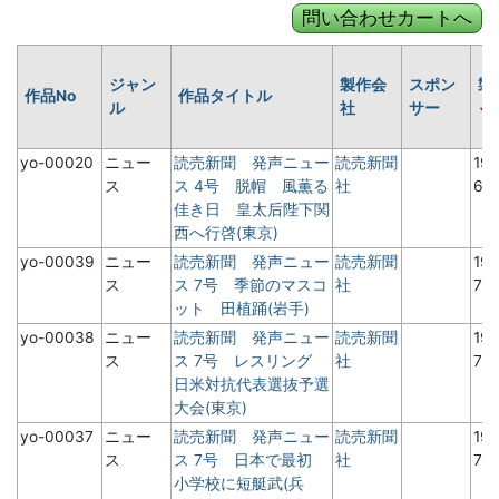
ジャン
製作会
スポン
製
作品No
作品タイトル
ル
社
サー
yo-00020
ニュー
読売新聞 発声ニュー
読売新聞
19
ス
ス 4号 脱帽 風薫る
社
6
佳き日 皇太后陛下関
西へ行啓(東京)
yo-00039
ニュー
読売新聞 発声ニュー
読売新聞
19
ス
ス 7号 季節のマスコ
社
7月
ット 田植踊(岩手)
yo-00038
ニュー
読売新聞 発声ニュー
読売新聞
19
ス
ス 7号 レスリング
社
7月
日米対抗代表選抜予選
大会(東京)
yo-00037
ニュー
読売新聞 発声ニュー
読売新聞
19
ス
ス 7号 日本で最初
社
7月
小学校に短艇武(兵