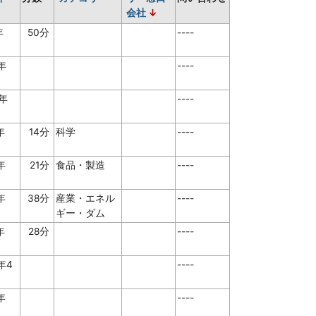
会社
年
50分
----
6年
----
6年
----
8年
14分
科学
----
9年
21分
食品・製造
----
4年
38分
産業・エネル
----
ギー・ダム
8年
28分
----
年4
----
日
3年
----