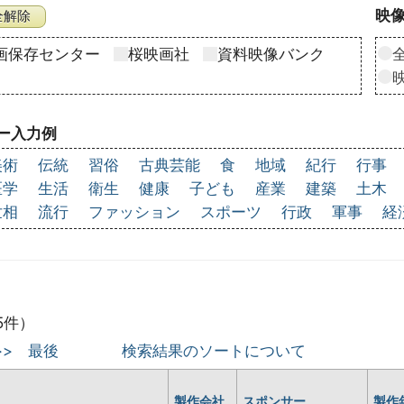
映像
画保存センター
桜映画社
資料映像バンク
ー入力例
美術
伝統
習俗
古典芸能
食
地域
紀行
行事
医学
生活
衛生
健康
子ども
産業
建築
土木
世相
流行
ファッション
スポーツ
行政
軍事
経
5件）
>>
最後
検索結果のソートについて
製作会社
スポンサー
製作