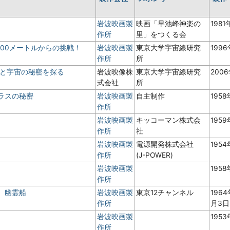
岩波映画製
映画「早池峰神楽の
1981
作所
里」をつくる会
000メートルからの挑戦！
岩波映画製
東京大学宇宙線研究
199
作所
所
子と宇宙の秘密を探る
岩波映像株
東京大学宇宙線研究
200
式会社
所
ラスの秘密
岩波映画製
自主制作
195
作所
岩波映画製
キッコーマン株式会
195
作所
社
岩波映画製
電源開発株式会社
195
作所
(J-POWER)
岩波映画製
195
作所
１話 幽霊船
岩波映画製
東京12チャンネル
1964
作所
月3
岩波映画製
195
作所