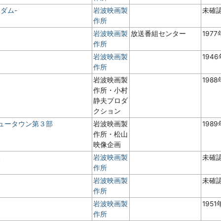
ダム-
岩波映画製
未確
作所
岩波映画製
放送番組センター
197
作所
岩波映画製
194
作所
岩波映画製
198
作所・小村
静夫プロダ
クション
ニュータウン第３部
岩波映画製
198
作所・松山
映像企画
版
岩波映画製
未確
作所
岩波映画製
未確
作所
岩波映画製
1951
作所