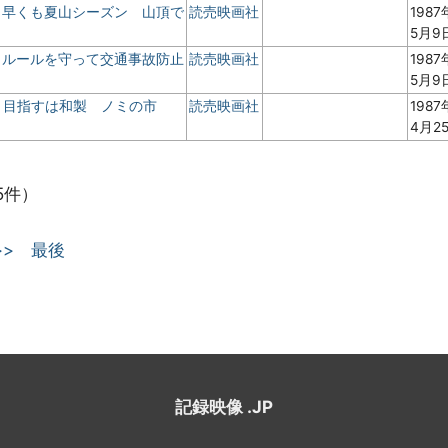
 ２早くも夏山シーズン 山頂で
読売映画社
1987
5月9
 １ルールを守って交通事故防止
読売映画社
1987
5月9
 ２目指すは和製 ノミの市
読売映画社
1987
4月2
5件）
>>
最後
記録映像 .JP