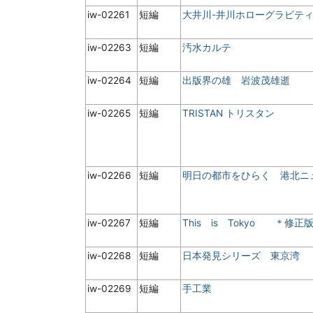
iw-02261
短編
大井川-井川ホローグラビティ
iw-02263
短編
汚水カルテ
iw-02264
短編
出版界の雄 岩波茂雄逝
iw-02265
短編
TRISTAN トリスタン
iw-02266
短編
明日の都市をひらく 港北
iw-02267
短編
This is Tokyo ＊修正
iw-02268
短編
日本発見シリーズ 東京湾
iw-02269
短編
手工業