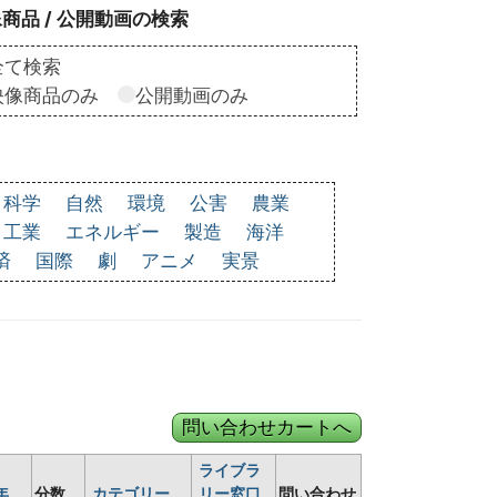
商品 / 公開動画の検索
全て検索
映像商品のみ
公開動画のみ
科学
自然
環境
公害
農業
工業
エネルギー
製造
海洋
済
国際
劇
アニメ
実景
ライブラ
年
分数
カテゴリー
リー窓口
問い合わせ