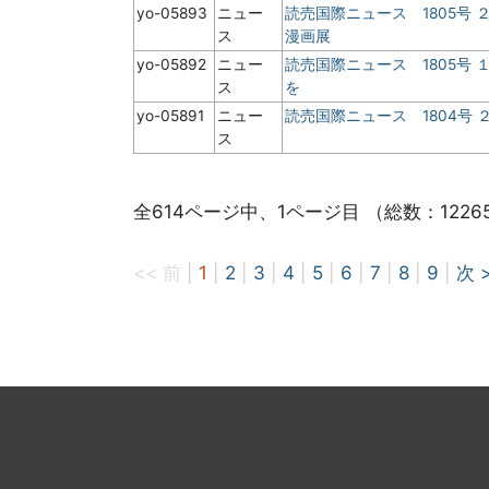
yo-05893
ニュー
読売国際ニュース 1805号
ス
漫画展
yo-05892
ニュー
読売国際ニュース 1805号
ス
を
yo-05891
ニュー
読売国際ニュース 1804号
ス
全614ページ中、1ページ目 （総数：1226
<< 前
|
1
|
2
|
3
|
4
|
5
|
6
|
7
|
8
|
9
|
次 