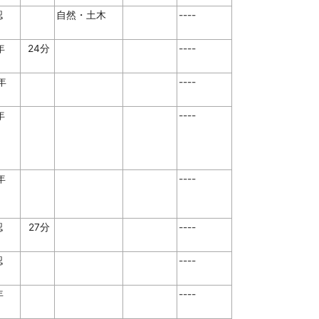
認
自然・土木
----
7年
24分
----
6年
----
8年
----
9年
----
認
27分
----
認
----
年
----