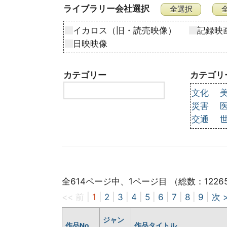
ライブラリー会社選択
イカロス（旧・読売映像）
記録映
日映映像
カテゴリー
カテゴリ
文化
災害
交通
全614ページ中、1ページ目 （総数：1226
<< 前
|
1
|
2
|
3
|
4
|
5
|
6
|
7
|
8
|
9
|
次 
ジャン
作品No
作品タイトル