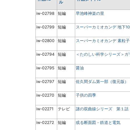
ル
iw-02798
短編
早池峰神楽の里
iw-02799
短編
スーパーカミオカンデ 地下1
iw-02800
短編
スーパーカミオカンデ 素粒
iw-02794
短編
＜たのしい科学シリーズ＞ガ
iw-02795
短編
醤油
iw-02797
短編
佐久間ダム第一部（復元版）
iw-02270
短編
子供の四季
iw-02271
テレビ
謎の双曲線シリーズ 第
iw-02272
短編
或る断面図－鉄道と電気