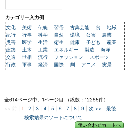
カテゴリー入力例
文化
美術
伝統
習俗
古典芸能
食
地域
紀行
行事
科学
自然
環境
公害
農業
災害
医学
生活
衛生
健康
子ども
産業
建築
土木
工業
エネルギー
製造
海洋
交通
世相
流行
ファッション
スポーツ
行政
軍事
経済
国際
劇
アニメ
実景
全614ページ中、1ページ目 （総数：12265件）
<< 前
|
1
|
2
|
3
|
4
|
5
|
6
|
7
|
8
|
9
|
次 >>
最後
検索結果のソートについて