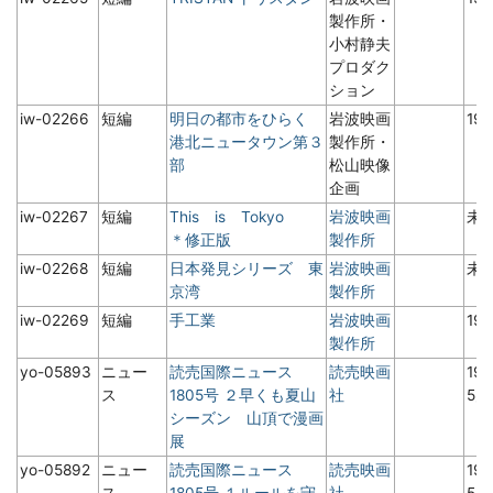
製作所・
小村静夫
プロダク
ション
iw-02266
短編
明日の都市をひらく
岩波映画
19
港北ニュータウン第３
製作所・
部
松山映像
企画
iw-02267
短編
This is Tokyo
岩波映画
未
＊修正版
製作所
iw-02268
短編
日本発見シリーズ 東
岩波映画
未
京湾
製作所
iw-02269
短編
手工業
岩波映画
19
製作所
yo-05893
ニュー
読売国際ニュース
読売映画
19
ス
1805号 ２早くも夏山
社
5
シーズン 山頂で漫画
展
yo-05892
ニュー
読売国際ニュース
読売映画
19
ス
1805号 １ルールを守
社
5