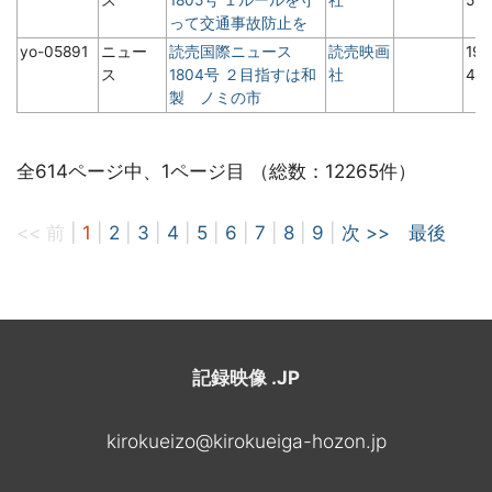
って交通事故防止を
yo-05891
ニュー
読売国際ニュース
読売映画
19
ス
1804号 ２目指すは和
社
4月
製 ノミの市
全614ページ中、1ページ目 （総数：12265件）
<< 前
|
1
|
2
|
3
|
4
|
5
|
6
|
7
|
8
|
9
|
次 >>
最後
記録映像 .JP
kirokueizo@kirokueiga-hozon.jp