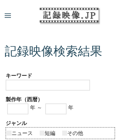
記録映像検索結果
キーワード
製作年（西暦）
年 ～
年
ジャンル
ニュース
短編
その他