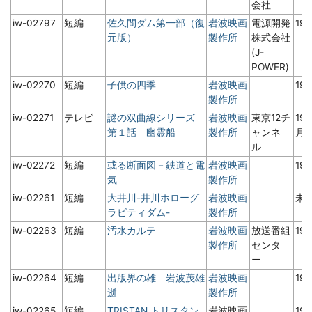
会社
iw-02797
短編
佐久間ダム第一部（復
岩波映画
電源開発
19
元版）
製作所
株式会社
(J-
POWER)
iw-02270
短編
子供の四季
岩波映画
19
製作所
iw-02271
テレビ
謎の双曲線シリーズ
岩波映画
東京12チ
19
第１話 幽霊船
製作所
ャンネ
月
ル
iw-02272
短編
或る断面図－鉄道と電
岩波映画
19
気
製作所
iw-02261
短編
大井川-井川ホローグ
岩波映画
未
ラビティダム-
製作所
iw-02263
短編
汚水カルテ
岩波映画
放送番組
19
製作所
センタ
ー
iw-02264
短編
出版界の雄 岩波茂雄
岩波映画
19
逝
製作所
iw-02265
短編
TRISTAN トリスタン
岩波映画
19