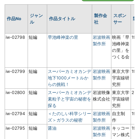
ジャン
製作会
スポン
作品No
作品タイトル
製
ル
社
サー
iw-02798
短編
早池峰神楽の里
岩波映画
映画「早
19
製作所
池峰神楽
の里」を
つくる会
iw-02799
短編
スーパーカミオカンデ
岩波映画
東京大学
19
地下1000メートルか
製作所
宇宙線研
らの挑戦！
究所
iw-02800
短編
スーパーカミオカンデ
岩波映像
東京大学
20
素粒子と宇宙の秘密を
株式会社
宇宙線研
探る
究所
iw-02794
短編
＜たのしい科学シリー
岩波映画
自主制
19
ズ＞ガラスの秘密
製作所
作
iw-02795
短編
醤油
岩波映画
キッコー
19
製作所
マン株式