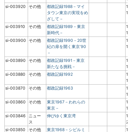
si-003920
その他
都政記録1988－マイ
19
タウン東京の実現をめ
1
ざして－
si-003910
その他
都政記録1989－東京
19
新時代－
1
si-003900
その他
都政記録1990－20世
19
紀の扉を開く東京’90
1
－
si-003890
その他
都政記録1991－東京
19
新たなる挑戦－
1
si-003880
その他
都政記録1992
19
1
si-003870
その他
都政記録1963
19
1
si-003860
その他
東京1967－われらの
19
東京－
1
si-003846
ニュー
伸びゆく東京湾
19
ス
2
si-003850
その他
東京1968－シビルミ
19