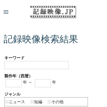
記録映像検索結果
キーワード
製作年（西暦）
年 ～
年
ジャンル
ニュース
短編
その他