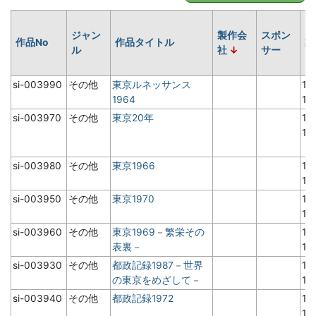
ジャン
製作会
スポン
作品No
作品タイトル
製
ル
社
サー
si-003990
その他
東京ルネッサンス
19
1964
1
si-003970
その他
東京20年
19
1
si-003980
その他
東京1966
19
1
si-003950
その他
東京1970
19
1
si-003960
その他
東京1969－繁栄その
19
表裏－
1
si-003930
その他
都政記録1987－世界
19
の東京をめざして－
1
si-003940
その他
都政記録1972
19
1