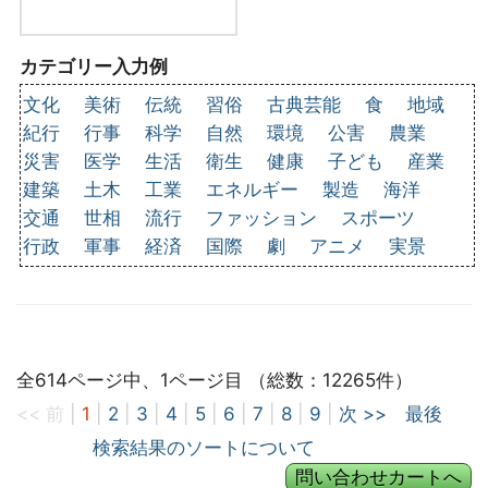
カテゴリー入力例
文化
美術
伝統
習俗
古典芸能
食
地域
紀行
行事
科学
自然
環境
公害
農業
災害
医学
生活
衛生
健康
子ども
産業
建築
土木
工業
エネルギー
製造
海洋
交通
世相
流行
ファッション
スポーツ
行政
軍事
経済
国際
劇
アニメ
実景
全614ページ中、1ページ目 （総数：12265件）
<< 前
|
1
|
2
|
3
|
4
|
5
|
6
|
7
|
8
|
9
|
次 >>
最後
検索結果のソートについて