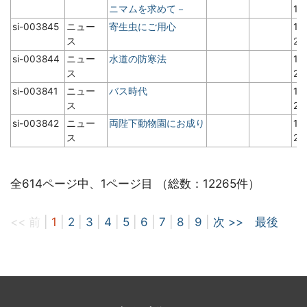
ニマムを求めて－
1
si-003845
ニュー
寄生虫にご用心
19
ス
2
si-003844
ニュー
水道の防寒法
19
ス
2
si-003841
ニュー
バス時代
19
ス
2
si-003842
ニュー
両陛下動物園にお成り
19
ス
2
全614ページ中、1ページ目 （総数：12265件）
<< 前
|
1
|
2
|
3
|
4
|
5
|
6
|
7
|
8
|
9
|
次 >>
最後