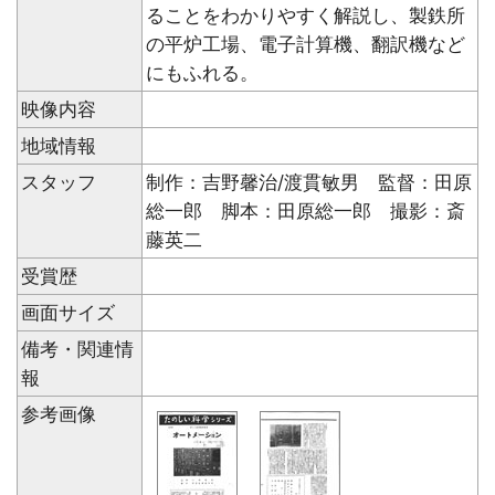
ることをわかりやすく解説し、製鉄所
の平炉工場、電子計算機、翻訳機など
にもふれる。
映像内容
地域情報
スタッフ
制作：吉野馨治/渡貫敏男 監督：田原
総一郎 脚本：田原総一郎 撮影：斎
藤英二
受賞歴
画面サイズ
備考・関連情
報
参考画像