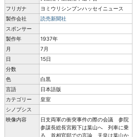
フリガナ
ヨミウリシンブンハッセイニュース
製作会社
読売新聞社
スポンサー
製作年
1937年
月
7月
日
15日
分数
色
白黒
言語
日本語版
カテゴリー
皇室
シノプシス
映像内容
日支両軍の衝突事件の際の会議 参院
参謀長総長宮殿下は葉山へ 列車に乗
る 首相官邸での言論 天皇は葉山か