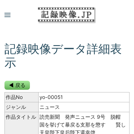
記録映像データ詳細表
示
◀ 戻る
作品No
yo-00051
ジャンル
ニュース
作品タイトル
読売新聞 発声ニュース 9号 脱帽
国を挙げて暴戻る支那を懲す 賢し
天皇陛下皇后陛下還幸啓