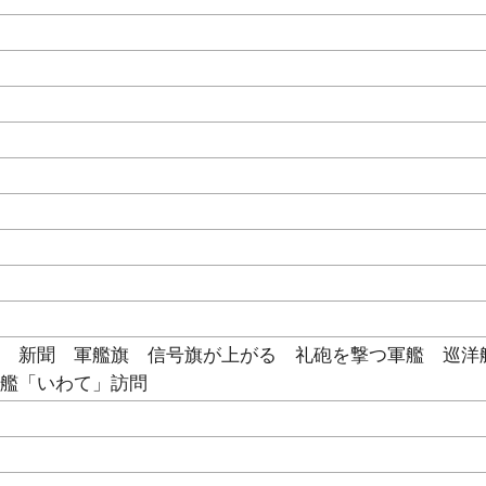
 新聞 軍艦旗 信号旗が上がる 礼砲を撃つ軍艦 巡洋
旗艦「いわて」訪問