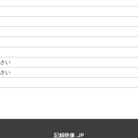
ださい
ださい
記録映像 .JP